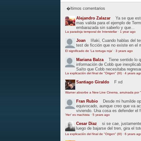
�ltimos comentarios
Alejandro Zalazar
Ya se que esto
mas valida para el ejemplo de Term
embarazada sin saberlo y que...
La paradoja temporal de Interstellar
·
1 year ago
Joan
Iñaki, Cuando hablas del t
test de ficción que no existe en el
El significado de 'La tortuga roja'
·
3 years ago
Mariana Balza
Tiene sentido lo 
información de Cobb que inexplic
Saíto que Cobb necesitaba regresar
La explicación del final de "Origen" (III)
·
4 years ag
Santiago Giraldo
F xd
Warner absorbe a New Line Cinema, arruinada por "
Fran Rubio
Desde mi humilde opin
equivocado, aunque creo que va ac
viviendo. Una cosa es defender el 
'Her' es machista
·
5 years ago
Cesar Diaz
si se cae, justamente
luego de bajarse del tren, gira el to
La explicación del final de "Origen" (III)
·
6 years ag