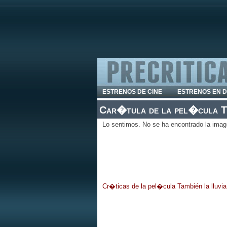
ESTRENOS DE CINE
ESTRENOS EN 
Car�tula de la pel�cula Ta
Lo sentimos. No se ha encontrado la imag
Cr�ticas de la pel�cula También la lluvia