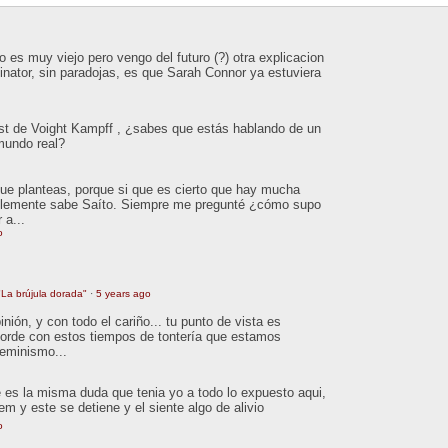
 es muy viejo pero vengo del futuro (?) otra explicacion
inator, sin paradojas, es que Sarah Connor ya estuviera
est de Voight Kampff , ¿sabes que estás hablando de un
 mundo real?
que planteas, porque si que es cierto que hay mucha
ablemente sabe Saíto. Siempre me pregunté ¿cómo supo
 a...
o
La brújula dorada"
·
5 years ago
ión, y con todo el cariño... tu punto de vista es
orde con estos tiempos de tontería que estamos
feminismo...
 es la misma duda que tenia yo a todo lo expuesto aqui,
tem y este se detiene y el siente algo de alivio
o