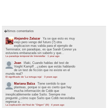
�ltimos comentarios
Alejandro Zalazar
Ya se que esto es muy
viejo pero vengo del futuro (?) otra
explicacion mas valida para el ejemplo de
Terminator, sin paradojas, es que Sarah Connor ya
estuviera embarazada sin saberlo y que...
La paradoja temporal de Interstellar
·
1 year ago
Joan
Iñaki, Cuando hablas del test de
Voight Kampff , ¿sabes que estás hablando
de un test de ficción que no existe en el
mundo real?
El significado de 'La tortuga roja'
·
3 years ago
Mariana Balza
Tiene sentido lo que
planteas, porque si que es cierto que hay
mucha información de Cobb que
inexplicablemente sabe Saíto. Siempre me
pregunté ¿cómo supo Saíto que Cobb necesitaba
regresar a...
La explicación del final de "Origen" (III)
·
4 years ago