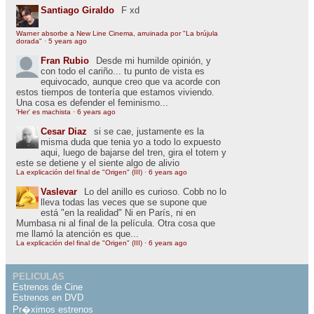
Santiago Giraldo
F xd
Warner absorbe a New Line Cinema, arruinada por "La brújula
dorada"
·
5 years ago
Fran Rubio
Desde mi humilde opinión, y
con todo el cariño... tu punto de vista es
equivocado, aunque creo que va acorde con
estos tiempos de tontería que estamos viviendo.
Una cosa es defender el feminismo...
'Her' es machista
·
6 years ago
Cesar Diaz
si se cae, justamente es la
misma duda que tenia yo a todo lo expuesto
aqui, luego de bajarse del tren, gira el totem y
este se detiene y el siente algo de alivio
La explicación del final de "Origen" (III)
·
6 years ago
Vaslevar
Lo del anillo es curioso. Cobb no lo
lleva todas las veces que se supone que
está "en la realidad" Ni en París, ni en
Mumbasa ni al final de la película. Otra cosa que
me llamó la atención es que...
La explicación del final de "Origen" (III)
·
6 years ago
PELICULAS
Estrenos de Cine
Estrenos en DVD
Pr�ximos estrenos