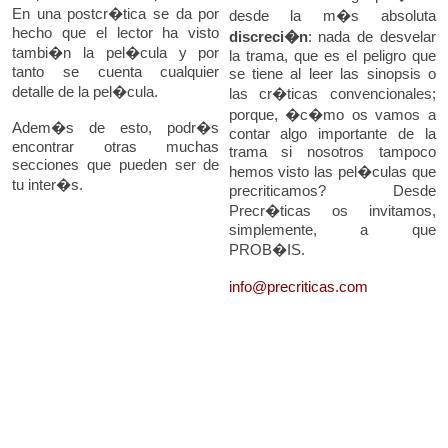
En una postcr�tica se da por
desde la m�s absoluta
hecho que el lector ha visto
discreci�n
: nada de desvelar
tambi�n la pel�cula y por
la trama, que es el peligro que
tanto se cuenta cualquier
se tiene al leer las sinopsis o
detalle de la pel�cula.
las cr�ticas convencionales;
porque, �c�mo os vamos a
Adem�s de esto, podr�s
contar algo importante de la
encontrar otras muchas
trama si nosotros tampoco
secciones que pueden ser de
hemos visto las pel�culas que
tu inter�s.
precriticamos? Desde
Precr�ticas os invitamos,
simplemente, a que
PROB�IS.
info@precriticas.com