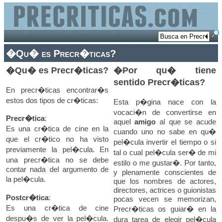
�Qu� es Precr�ticas?
�Qu� es Precr�ticas?
�Por qu� tiene
sentido Precr�ticas?
En precr�ticas encontrar�s
estos dos tipos de cr�ticas:
Esta p�gina nace con la
vocaci�n de convertirse en
Precr�tica
:
aquel
amigo
al que se acude
Es una cr�tica de cine en la
cuando uno no sabe en qu�
que el cr�tico no ha visto
pel�cula invertir el tiempo o si
previamente la pel�cula. En
tal o cual pel�cula ser� de mi
una precr�tica no se debe
estilo o me gustar�. Por tanto,
contar nada del argumento de
y plenamente conscientes de
la pel�cula.
que los nombres de actores,
directores, actrices o guionistas
Postcr�tica
:
pocas vecen se memorizan,
Es una cr�tica de cine
Precr�ticas os guiar� en la
despu�s de ver la pel�cula.
dura tarea de elegir pel�cula