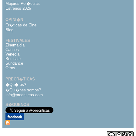
Mejores Pel�culas
Estrenos 2026
OPINI�N
Cr�ticas de Cine
Blog
FESTIVALES
Zinemaldia
Cannes
Venecia
Berlinale
Sundance
Otros
PRECR�TICAS
�Qu� es?
�Qui�nes somos?
info@precriticas.com
S�GUENOS
Desarrollado por
Dinamo Webs