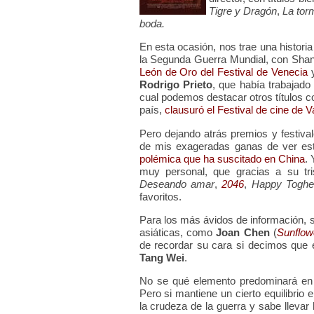
Tigre y Dragón
,
La tor
boda.
En esta ocasión, nos trae una histor
la Segunda Guerra Mundial, con Shang
León de Oro del Festival de Venecia
y
Rodrigo Prieto
, que había trabajad
cual podemos destacar otros títulos
país,
clausuró el Festival de cine de Va
Pero dejando atrás premios y festivales
de mis exageradas ganas de ver est
polémica que ha suscitado en China
. 
muy personal, que gracias a su tr
Deseando amar
,
2046
,
Happy Toghe
favoritos.
Para los más ávidos de información,
asiáticas, como
Joan Chen
(
Sunflow
de recordar su cara si decimos que 
Tang Wei
.
No se qué elemento predominará en la
Pero si mantiene un cierto equilibrio
la crudeza de la guerra y sabe llevar 