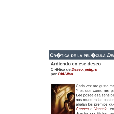
ESTRENOS DE CINE
ESTRENOS EN 
Cr�tica de la pel�cula
De
Ardiendo en ese deseo
Cr�tica de
Deseo, peligro
por
Obi-Wan
Cada vez me gusta mas e
Y es que como me pa
Lee
posee esa sensibil
nos muestra las pasio
abalan los premios q
Cannes
o
Venecia
, e
director, con títulos b