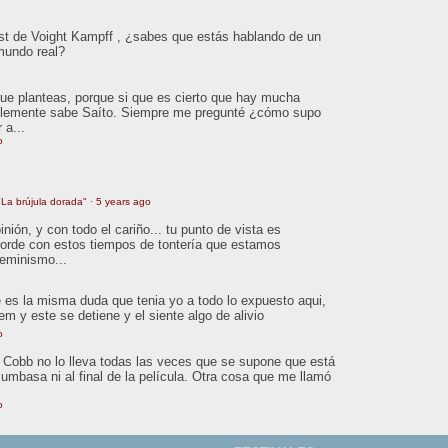
est de Voight Kampff , ¿sabes que estás hablando de un
 mundo real?
que planteas, porque si que es cierto que hay mucha
ablemente sabe Saíto. Siempre me pregunté ¿cómo supo
 a...
o
La brújula dorada"
·
5 years ago
ión, y con todo el cariño... tu punto de vista es
orde con estos tiempos de tontería que estamos
feminismo...
 es la misma duda que tenia yo a todo lo expuesto aqui,
tem y este se detiene y el siente algo de alivio
o
o. Cobb no lo lleva todas las veces que se supone que está
Mumbasa ni al final de la película. Otra cosa que me llamó
o