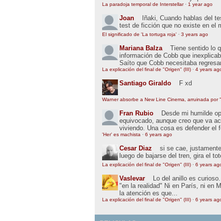
La paradoja temporal de Interstellar
·
1 year ago
Joan
Iñaki, Cuando hablas del t
test de ficción que no existe en el
El significado de 'La tortuga roja'
·
3 years ago
Mariana Balza
Tiene sentido lo 
información de Cobb que inexplic
Saíto que Cobb necesitaba regresar
La explicación del final de "Origen" (III)
·
4 years ag
Santiago Giraldo
F xd
Warner absorbe a New Line Cinema, arruinada por "
Fran Rubio
Desde mi humilde opin
equivocado, aunque creo que va ac
viviendo. Una cosa es defender el 
'Her' es machista
·
6 years ago
Cesar Diaz
si se cae, justamente
luego de bajarse del tren, gira el to
La explicación del final de "Origen" (III)
·
6 years ag
Vaslevar
Lo del anillo es curios
"en la realidad" Ni en París, ni en 
la atención es que...
La explicación del final de "Origen" (III)
·
6 years ag