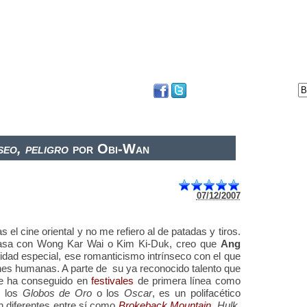
DVD
BLOG
FESTIVAL DE SAN SEBASTIÁN
seo, peligro
por Obi-Wan
07/12/2007
l cine oriental y no me refiero al de patadas y tiros.
sa con Wong Kar Wai o Kim Ki-Duk, creo que
Ang
idad especial, ese romanticismo intrínseco con el que
nes humanas. A parte de su ya reconocido talento que
ue ha conseguido en
festivales
de primera línea como
n los
Globos de Oro
o los
Oscar
, es un polifacético
ien diferentes entre sí como
Brokeback Mountain
,
Hulk,