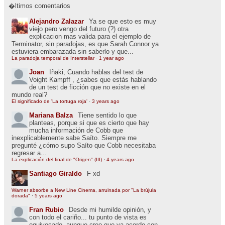
�ltimos comentarios
Alejandro Zalazar
Ya se que esto es muy
viejo pero vengo del futuro (?) otra
explicacion mas valida para el ejemplo de
Terminator, sin paradojas, es que Sarah Connor ya
estuviera embarazada sin saberlo y que...
La paradoja temporal de Interstellar
·
1 year ago
Joan
Iñaki, Cuando hablas del test de
Voight Kampff , ¿sabes que estás hablando
de un test de ficción que no existe en el
mundo real?
El significado de 'La tortuga roja'
·
3 years ago
Mariana Balza
Tiene sentido lo que
planteas, porque si que es cierto que hay
mucha información de Cobb que
inexplicablemente sabe Saíto. Siempre me
pregunté ¿cómo supo Saíto que Cobb necesitaba
regresar a...
La explicación del final de "Origen" (III)
·
4 years ago
Santiago Giraldo
F xd
Warner absorbe a New Line Cinema, arruinada por "La brújula
dorada"
·
5 years ago
Fran Rubio
Desde mi humilde opinión, y
con todo el cariño... tu punto de vista es
equivocado, aunque creo que va acorde con