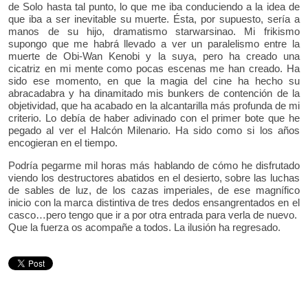
de Solo hasta tal punto, lo que me iba conduciendo a la idea de
que iba a ser inevitable su muerte. Ésta, por supuesto, sería a
manos de su hijo, dramatismo starwarsinao. Mi frikismo
supongo que me habrá llevado a ver un paralelismo entre la
muerte de Obi-Wan Kenobi y la suya, pero ha creado una
cicatriz en mi mente como pocas escenas me han creado. Ha
sido ese momento, en que la magia del cine ha hecho su
abracadabra y ha dinamitado mis bunkers de contención de la
objetividad, que ha acabado en la alcantarilla más profunda de mi
criterio. Lo debía de haber adivinado con el primer bote que he
pegado al ver el Halcón Milenario. Ha sido como si los años
encogieran en el tiempo.
Podría pegarme mil horas más hablando de cómo he disfrutado
viendo los destructores abatidos en el desierto, sobre las luchas
de sables de luz, de los cazas imperiales, de ese magnífico
inicio con la marca distintiva de tres dedos ensangrentados en el
casco…pero tengo que ir a por otra entrada para verla de nuevo.
Que la fuerza os acompañe a todos. La ilusión ha regresado.