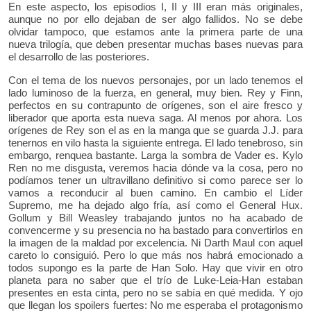
En este aspecto, los episodios I, II y III eran más originales,
aunque no por ello dejaban de ser algo fallidos. No se debe
olvidar tampoco, que estamos ante la primera parte de una
nueva trilogía, que deben presentar muchas bases nuevas para
el desarrollo de las posteriores.
Con el tema de los nuevos personajes, por un lado tenemos el
lado luminoso de la fuerza, en general, muy bien. Rey y Finn,
perfectos en su contrapunto de orígenes, son el aire fresco y
liberador que aporta esta nueva saga. Al menos por ahora. Los
orígenes de Rey son el as en la manga que se guarda J.J. para
tenernos en vilo hasta la siguiente entrega. El lado tenebroso, sin
embargo, renquea bastante. Larga la sombra de Vader es. Kylo
Ren no me disgusta, veremos hacia dónde va la cosa, pero no
podíamos tener un ultravillano definitivo si como parece ser lo
vamos a reconducir al buen camino. En cambio el Líder
Supremo, me ha dejado algo fría, así como el General Hux.
Gollum y Bill Weasley trabajando juntos no ha acabado de
convencerme y su presencia no ha bastado para convertirlos en
la imagen de la maldad por excelencia. Ni Darth Maul con aquel
careto lo consiguió. Pero lo que más nos habrá emocionado a
todos supongo es la parte de Han Solo. Hay que vivir en otro
planeta para no saber que el trío de Luke-Leia-Han estaban
presentes en esta cinta, pero no se sabía en qué medida. Y ojo
que llegan los spoilers fuertes: No me esperaba el protagonismo