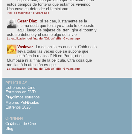
estos tiempos de tontería que estamos viviendo.
Una cosa es defender el feminismo...
'Her' es machista
·
6 years ago
Cesar Diaz
si se cae, justamente es la
misma duda que tenia yo a todo lo expuesto
aqui, luego de bajarse del tren, gira el totem y
este se detiene y el siente algo de alivio
La explicación del final de "Origen" (III)
·
6 years ago
Vaslevar
Lo del anillo es curioso. Cobb no lo
lleva todas las veces que se supone que
está "en la realidad" Ni en París, ni en
Mumbasa ni al final de la película. Otra cosa que
me llamó la atención es que...
La explicación del final de "Origen" (III)
·
6 years ago
PELICULAS
Estrenos de Cine
Estrenos en DVD
Pr�ximos estrenos
Mejores Pel�culas
Estrenos 2026
OPINI�N
Cr�ticas de Cine
Blog