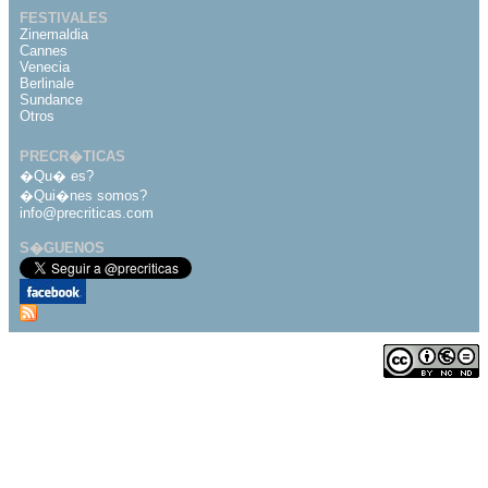
FESTIVALES
Zinemaldia
Cannes
Venecia
Berlinale
Sundance
Otros
PRECR�TICAS
�Qu� es?
�Qui�nes somos?
info@precriticas.com
S�GUENOS
Desarrollado por
Dinamo Webs
Publicado bajo licencia
de Creative Commons