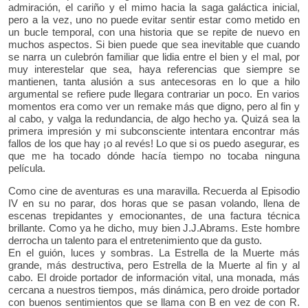
admiración, el cariño y el mimo hacia la saga galáctica inicial,
pero a la vez, uno no puede evitar sentir estar como metido en
un bucle temporal, con una historia que se repite de nuevo en
muchos aspectos. Si bien puede que sea inevitable que cuando
se narra un culebrón familiar que lidia entre el bien y el mal, por
muy interestelar que sea, haya referencias que siempre se
mantienen, tanta alusión a sus antecesoras en lo que a hilo
argumental se refiere pude llegara contrariar un poco. En varios
momentos era como ver un remake más que digno, pero al fin y
al cabo, y valga la redundancia, de algo hecho ya. Quizá sea la
primera impresión y mi subconsciente intentara encontrar más
fallos de los que hay ¡o al revés! Lo que si os puedo asegurar, es
que me ha tocado dónde hacía tiempo no tocaba ninguna
película.
Como cine de aventuras es una maravilla. Recuerda al Episodio
IV en su no parar, dos horas que se pasan volando, llena de
escenas trepidantes y emocionantes, de una factura técnica
brillante. Como ya he dicho, muy bien J.J.Abrams. Este hombre
derrocha un talento para el entretenimiento que da gusto.
En el guión, luces y sombras. La Estrella de la Muerte más
grande, más destructiva, pero Estrella de la Muerte al fin y al
cabo. El droide portador de información vital, una monada, más
cercana a nuestros tiempos, más dinámica, pero droide portador
con buenos sentimientos que se llama con B en vez de con R.