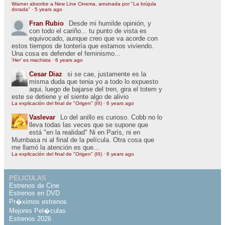
Warner absorbe a New Line Cinema, arruinada por "La brújula
dorada"
·
5 years ago
Fran Rubio
Desde mi humilde opinión, y
con todo el cariño... tu punto de vista es
equivocado, aunque creo que va acorde con
estos tiempos de tontería que estamos viviendo.
Una cosa es defender el feminismo...
'Her' es machista
·
6 years ago
Cesar Diaz
si se cae, justamente es la
misma duda que tenia yo a todo lo expuesto
aqui, luego de bajarse del tren, gira el totem y
este se detiene y el siente algo de alivio
La explicación del final de "Origen" (III)
·
6 years ago
Vaslevar
Lo del anillo es curioso. Cobb no lo
lleva todas las veces que se supone que
está "en la realidad" Ni en París, ni en
Mumbasa ni al final de la película. Otra cosa que
me llamó la atención es que...
La explicación del final de "Origen" (III)
·
6 years ago
PELICULAS
Estrenos de Cine
Estrenos en DVD
Pr�ximos estrenos
Mejores Pel�culas
Estrenos 2026