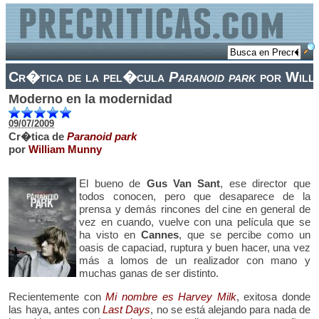
Cr�tica de la pel�cula
Paranoid park
por Will
Moderno en la modernidad
09/07/2009
Cr�tica de
Paranoid park
por
William Munny
El bueno de
Gus Van Sant
, ese director que
todos conocen, pero que desaparece de la
prensa y demás rincones del cine en general de
vez en cuando, vuelve con una película que se
ha visto en
Cannes
, que se percibe como un
oasis de capaciad, ruptura y buen hacer, una vez
más a lomos de un realizador con mano y
muchas ganas de ser distinto.
Recientemente con
Mi nombre es Harvey Milk
, exitosa donde
las haya, antes con
Last Days
, no se está alejando para nada de