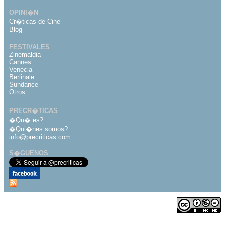
OPINI�N
Cr�ticas de Cine
Blog
FESTIVALES
Zinemaldia
Cannes
Venecia
Berlinale
Sundance
Otros
PRECR�TICAS
�Qu� es?
�Qui�nes somos?
info@precriticas.com
S�GUENOS
Desarrollado por
Dinamo Webs
Publicado bajo licencia
de Creative Commons