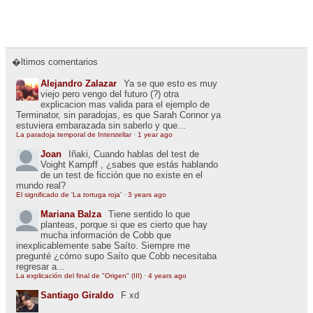
�ltimos comentarios
Alejandro Zalazar
Ya se que esto es muy
viejo pero vengo del futuro (?) otra
explicacion mas valida para el ejemplo de
Terminator, sin paradojas, es que Sarah Connor ya
estuviera embarazada sin saberlo y que...
La paradoja temporal de Interstellar
·
1 year ago
Joan
Iñaki, Cuando hablas del test de
Voight Kampff , ¿sabes que estás hablando
de un test de ficción que no existe en el
mundo real?
El significado de 'La tortuga roja'
·
3 years ago
Mariana Balza
Tiene sentido lo que
planteas, porque si que es cierto que hay
mucha información de Cobb que
inexplicablemente sabe Saíto. Siempre me
pregunté ¿cómo supo Saíto que Cobb necesitaba
regresar a...
La explicación del final de "Origen" (III)
·
4 years ago
Santiago Giraldo
F xd