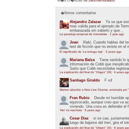
M�s cr�ticas de
Desmembrados
�ltimos comentarios
Alejandro Zalazar
Ya se que esto
mas valida para el ejemplo de Term
embarazada sin saberlo y que...
La paradoja temporal de Interstellar
·
1 year ago
Joan
Iñaki, Cuando hablas del t
test de ficción que no existe en el
El significado de 'La tortuga roja'
·
3 years ago
Mariana Balza
Tiene sentido lo 
información de Cobb que inexplic
Saíto que Cobb necesitaba regresar
La explicación del final de "Origen" (III)
·
4 years ag
Santiago Giraldo
F xd
Warner absorbe a New Line Cinema, arruinada por "
Fran Rubio
Desde mi humilde opin
equivocado, aunque creo que va ac
viviendo. Una cosa es defender el 
'Her' es machista
·
6 years ago
Cesar Diaz
si se cae, justamente
luego de bajarse del tren, gira el to
La explicación del final de "Origen" (III)
·
6 years ag