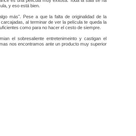
nce es una película muy exitosa. Toda la sala se ha
ula, y eso está bien.
go más". Pese a que la falta de originalidad de la
 carcajadas, al terminar de ver la película te queda la
uficientes como para no hacer el cesto de siempre.
emian el sobresaliente entretenimeinto y castigan el
formas nos encontramos ante un producto muy superior