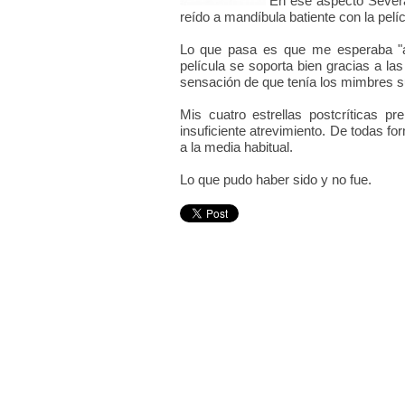
En ese aspecto Severa
reído a mandíbula batiente con la pelíc
Lo que pasa es que me esperaba "al
película se soporta bien gracias a las
sensación de que tenía los mimbres s
Mis cuatro estrellas postcríticas pr
insuficiente atrevimiento. De todas 
a la media habitual.
Lo que pudo haber sido y no fue.