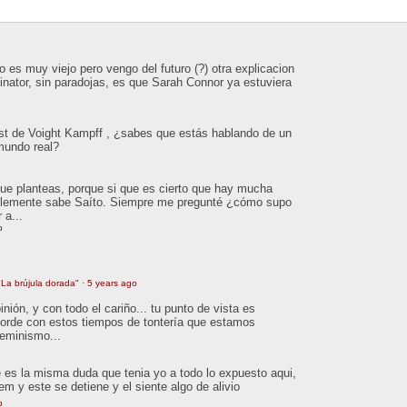
 es muy viejo pero vengo del futuro (?) otra explicacion
inator, sin paradojas, es que Sarah Connor ya estuviera
est de Voight Kampff , ¿sabes que estás hablando de un
 mundo real?
que planteas, porque si que es cierto que hay mucha
ablemente sabe Saíto. Siempre me pregunté ¿cómo supo
 a...
o
La brújula dorada"
·
5 years ago
ión, y con todo el cariño... tu punto de vista es
orde con estos tiempos de tontería que estamos
feminismo...
 es la misma duda que tenia yo a todo lo expuesto aqui,
tem y este se detiene y el siente algo de alivio
o