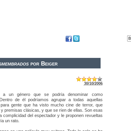
DVD
BLOG
FESTIVAL DE SAN SEBASTIÁN
smembrados
por Beiger
30/10/2006
e a un género que se podría denominar como
 Dentro de él podríamos agrupar a todas aquellas
 para gente que ha visto mucho cine de terror, que
 y premisas clásicas, y que se ríen de ellas. Son esas
a complicidad del espectador y le proponen revueltas
ía un rato.