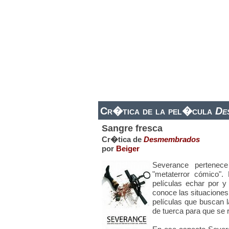
ESTRENOS DE CINE
ESTRENOS EN 
Cr�tica de la pel�cula
De
Sangre fresca
Cr�tica de
Desmembrados
por
Beiger
Severance pertenec
"metaterror cómico".
películas echar por y
conoce las situaciones
películas que buscan l
de tuerca para que se r