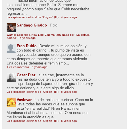
mucha información de Cobb que
inexplicablemente sabe Saíto. Siempre me
pregunté ¿cómo supo Saíto que Cobb necesitaba
regresar a...
La explicación del final de "Origen" (III)
·
4 years ago
Santiago Giraldo
F xd
Warner absorbe a New Line Cinema, arruinada por "La brújula
dorada"
·
5 years ago
Fran Rubio
Desde mi humilde opinión, y
con todo el cariño... tu punto de vista es
equivocado, aunque creo que va acorde con
estos tiempos de tontería que estamos viviendo.
Una cosa es defender el feminismo...
'Her' es machista
·
5 years ago
Cesar Diaz
si se cae, justamente es la
misma duda que tenia yo a todo lo expuesto
aqui, luego de bajarse del tren, gira el totem y
este se detiene y el siente algo de alivio
La explicación del final de "Origen" (III)
·
6 years ago
Vaslevar
Lo del anillo es curioso. Cobb no lo
lleva todas las veces que se supone que
está "en la realidad" Ni en París, ni en
Mumbasa ni al final de la película. Otra cosa que
me llamó la atención es que...
La explicación del final de "Origen" (III)
·
6 years ago