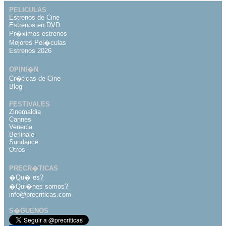
PELICULAS
Estrenos de Cine
Estrenos en DVD
Pr�ximos estrenos
Mejores Pel�culas
Estrenos 2026
OPINI�N
Cr�ticas de Cine
Blog
FESTIVALES
Zinemaldia
Cannes
Venecia
Berlinale
Sundance
Otros
PRECR�TICAS
�Qu� es?
�Qui�nes somos?
info@precriticas.com
S�GUENOS