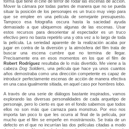
forma que tiene el cine de terror de rodar las escenas de acción.
Mover la cámara por todas partes de manera que no se pueda
situar la posición de los personajes es un truco muy viejo para
que se emplee en una película de semejante presupuesto.
Tampoco esa fotografía oscura hasta la saciedad ayuda
demasiado a que ubiquemos algunas de las escenas. Usar
estos recursos para desorientar al espectador es un truco
efectivo pero no basta repetirlo una y otra vez a lo largo de toda
la película. La seriedad aparente de la realización acaba por
jugar en contra de la diversión y la atmósfera del film trata de
buscar una escena cumbre que no termina de llegar.
Precisamente era en esos momentos en los que el film de
Robert Rodríguez
resultaba de lo más divertido. Me viene a la
cabeza
Dog Soldiers
, una película que hace ya unos cuantos
años demostraba como una dirección competente es capaz de
introducir perfectamente escenas de acción de manera efectiva
en una casa igualmente sitiada, en aquel caso por hombres lobo.
A través de una serie de diálogos bastante inspirados, vamos
explorando las diversas personalidades de cada arquetipo de
personaje, pero lo cierto es que en el fondo sabemos que todos
ellos no son más que carnaza para monstruo. Por eso nos
importa tan poco lo que les ocurra al final de la película, por
mucho que el film se empeñe en mostrárnoslo. Se trata de un
defecto en el que no incurrían las dos películas citadas a modo