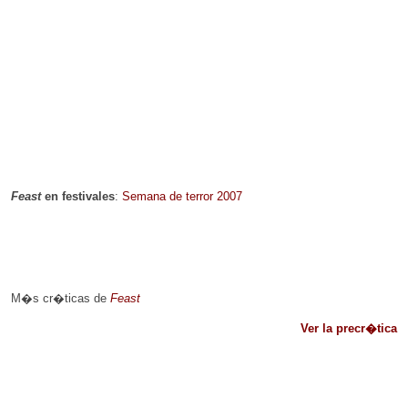
Feast
en festivales
:
Semana de terror 2007
M�s cr�ticas de
Feast
Ver la precr�tica