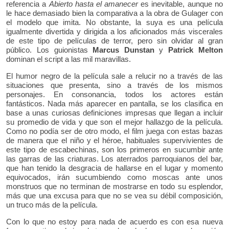
referencia a
Abierto hasta el amanecer
es inevitable, aunque no
le hace demasiado bien la comparativa a la obra de Gulager con
el modelo que imita. No obstante, la suya es una película
igualmente divertida y dirigida a los aficionados más viscerales
de este tipo de películas de terror, pero sin olvidar al gran
público. Los guionistas
Marcus Dunstan
y
Patrick Melton
dominan el script a las mil maravillas.
El humor negro de la película sale a relucir no a través de las
situaciones que presenta, sino a través de los mismos
personajes. En consonancia, todos los actores están
fantásticos. Nada más aparecer en pantalla, se los clasifica en
base a unas curiosas definiciones impresas que llegan a incluir
su promedio de vida y que son el mejor hallazgo de la película.
Como no podía ser de otro modo, el film juega con estas bazas
de manera que el niño y el héroe, habituales supervivientes de
este tipo de escabechinas, son los primeros en sucumbir ante
las garras de las criaturas. Los aterrados parroquianos del bar,
que han tenido la desgracia de hallarse en el lugar y momento
equivocados, irán sucumbiendo como moscas ante unos
monstruos que no terminan de mostrarse en todo su esplendor,
más que una excusa para que no se vea su débil composición,
un truco más de la película.
Con lo que no estoy para nada de acuerdo es con esa nueva