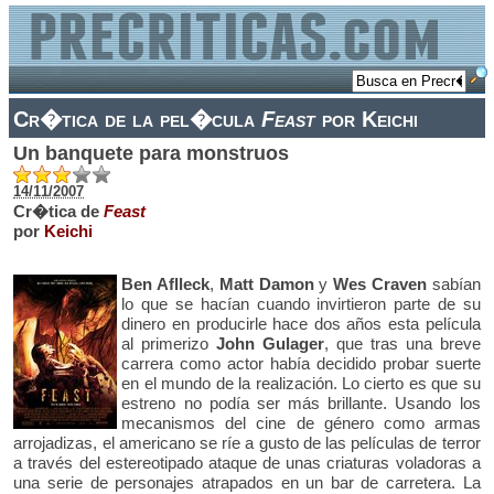
Cr�tica de la pel�cula
Feast
por Keichi
Un banquete para monstruos
14/11/2007
Cr�tica de
Feast
por
Keichi
Ben Aflleck
,
Matt Damon
y
Wes Craven
sabían
lo que se hacían cuando invirtieron parte de su
dinero en producirle hace dos años esta película
al primerizo
John Gulager
, que tras una breve
carrera como actor había decidido probar suerte
en el mundo de la realización. Lo cierto es que su
estreno no podía ser más brillante. Usando los
mecanismos del cine de género como armas
arrojadizas, el americano se ríe a gusto de las películas de terror
a través del estereotipado ataque de unas criaturas voladoras a
una serie de personajes atrapados en un bar de carretera. La