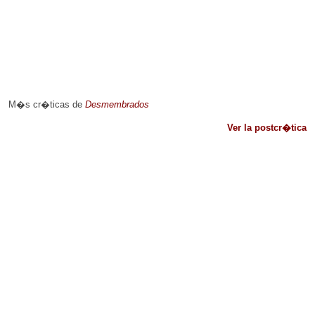
M�s cr�ticas de
Desmembrados
Ver la postcr�tica