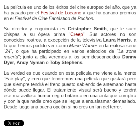
La película es uno de los éxitos del cine europeo del año, que ya
ha pasado por el
Festival de Locarno
y que ha ganado premios
en el
Festival de Cine Fantástico de Puchon
.
Su director y coguionista es
Cristopher Smith
, que le sacó
chispas a su ópera prima "
Creep
". Sus actores no son
conocidos rostros, a excepción de la televisiva
Laura Harris
, a
la que hemos podido ver como
Marie Warner
en la exitosa serie
"
24
", o que ha participado en varios episodios de "
La zona
muerta
"; junto a ella veremos a los semidesconocidos
Danny
Dyer
,
Andy Nyman
o
Toby Stephens
.
La verdad es que cuando en esta película me viene a la mente
"Fair play", y creo que tendremos una película que gustará pero
que siempre tendrá el freno puesto sabiendo de antemano hasta
dónde puede llegar. El tratamiento visual será bueno y tendrá
ese maravilloso humor negro británico en una cinta que cumplirá
y con la que nadie creo que se llegue a entusiasmar demasiado.
Desde luego una buena opción si no eres un fan del terror.