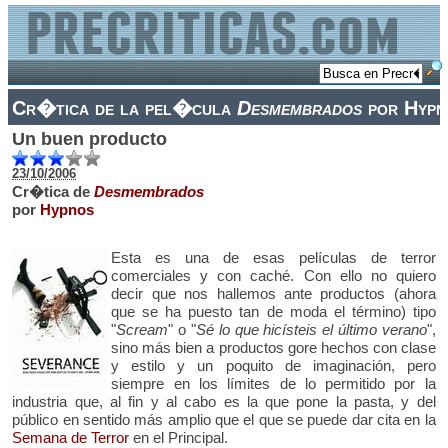
Cr�tica de la pel�cula
Desmembrados
por Hypn
Un buen producto
23/10/2006
Cr�tica de
Desmembrados
por
Hypnos
Esta es una de esas películas de terror
comerciales y con caché. Con ello no quiero
decir que nos hallemos ante productos (ahora
que se ha puesto tan de moda el término) tipo
"
Scream
" o "
Sé lo que hicísteis el último verano
",
sino más bien a productos gore hechos con clase
y estilo y un poquito de imaginación, pero
siempre en los límites de lo permitido por la
industria que, al fin y al cabo es la que pone la pasta, y del
público en sentido más amplio que el que se puede dar cita en la
Semana de Terror
en el Principal.