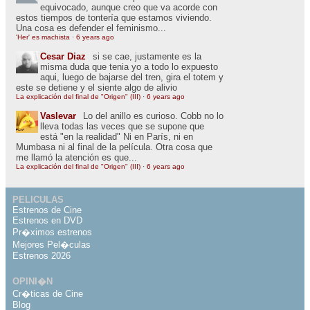
equivocado, aunque creo que va acorde con
estos tiempos de tontería que estamos viviendo.
Una cosa es defender el feminismo...
'Her' es machista
·
6 years ago
Cesar Diaz
si se cae, justamente es la
misma duda que tenia yo a todo lo expuesto
aqui, luego de bajarse del tren, gira el totem y
este se detiene y el siente algo de alivio
La explicación del final de "Origen" (III)
·
6 years ago
Vaslevar
Lo del anillo es curioso. Cobb no lo
lleva todas las veces que se supone que
está "en la realidad" Ni en París, ni en
Mumbasa ni al final de la película. Otra cosa que
me llamó la atención es que...
La explicación del final de "Origen" (III)
·
6 years ago
PELICULAS
Estrenos de Cine
Estrenos en DVD
Pr�ximos estrenos
Mejores Pel�culas
Estrenos 2026
OPINI�N
Cr�ticas de Cine
Blog