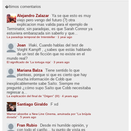
�ltimos comentarios
Alejandro Zalazar
Ya se que esto es muy
viejo pero vengo del futuro (?) otra
explicacion mas valida para el ejemplo de
Terminator, sin paradojas, es que Sarah Connor ya
estuviera embarazada sin saberlo y que...
La paradoja temporal de Interstellar
·
1 year ago
Joan
Iñaki, Cuando hablas del test de
Voight Kampff , ¿sabes que estás hablando
de un test de ficción que no existe en el
mundo real?
El significado de 'La tortuga roja'
·
3 years ago
Mariana Balza
Tiene sentido lo que
planteas, porque si que es cierto que hay
mucha información de Cobb que
inexplicablemente sabe Saíto. Siempre me
pregunté ¿cómo supo Saíto que Cobb necesitaba
regresar a...
La explicación del final de "Origen" (III)
·
4 years ago
Santiago Giraldo
F xd
Warner absorbe a New Line Cinema, arruinada por "La brújula
dorada"
·
5 years ago
Fran Rubio
Desde mi humilde opinión, y
con todo el cariño... tu punto de vista es