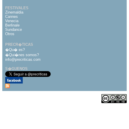
FESTIVALES
Zinemaldia
Cannes
Venecia
Berlinale
Sundance
Otros
PRECR�TICAS
�Qu� es?
�Qui�nes somos?
info@precriticas.com
S�GUENOS
Desarrollado por
Dinamo Webs
Publicado bajo licencia
de Creative Commons