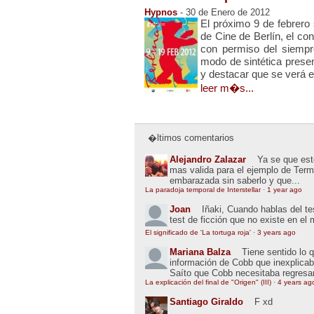
Hypnos
- 30 de Enero de 2012
El próximo 9 de febrero s
de Cine de Berlín, el co
con permiso del siempr
modo de sintética presen
y destacar que se verá en 
leer m�s...
�ltimos comentarios
Alejandro Zalazar
Ya se que esto
mas valida para el ejemplo de Term
embarazada sin saberlo y que...
La paradoja temporal de Interstellar
·
1 year ago
Joan
Iñaki, Cuando hablas del t
test de ficción que no existe en el
El significado de 'La tortuga roja'
·
3 years ago
Mariana Balza
Tiene sentido lo 
información de Cobb que inexplic
Saíto que Cobb necesitaba regresar
La explicación del final de "Origen" (III)
·
4 years ag
Santiago Giraldo
F xd