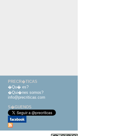
PRECR�TICAS
�Qu� es?
�Qui�nes somos?
info@precriticas.com
S�GUENOS
Desarrollado por
Dinamo Webs