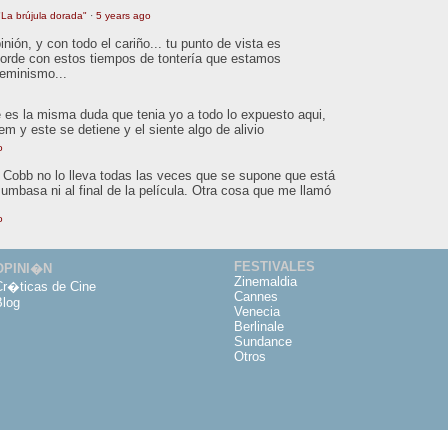
La brújula dorada"
·
5 years ago
ión, y con todo el cariño... tu punto de vista es
orde con estos tiempos de tontería que estamos
feminismo...
 es la misma duda que tenia yo a todo lo expuesto aqui,
tem y este se detiene y el siente algo de alivio
o
o. Cobb no lo lleva todas las veces que se supone que está
Mumbasa ni al final de la película. Otra cosa que me llamó
o
FESTIVALES
OPINI�N
Zinemaldia
Cr�ticas de Cine
Cannes
Blog
Venecia
Berlinale
Sundance
Otros