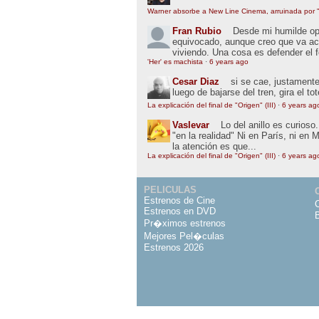
Warner absorbe a New Line Cinema, arruinada por "
Fran Rubio
Desde mi humilde opin
equivocado, aunque creo que va ac
viviendo. Una cosa es defender el 
'Her' es machista
·
6 years ago
Cesar Diaz
si se cae, justamente
luego de bajarse del tren, gira el to
La explicación del final de "Origen" (III)
·
6 years ag
Vaslevar
Lo del anillo es curios
"en la realidad" Ni en París, ni en 
la atención es que...
La explicación del final de "Origen" (III)
·
6 years ag
PELICULAS
Estrenos de Cine
Estrenos en DVD
Pr�ximos estrenos
Mejores Pel�culas
Estrenos 2026