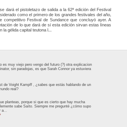
e dará el pistoletazo de salida a la 62ª edición del Festival
nsiderado como el primero de los grandes festivales del año,
e competitivo Festival de Sundance que concluyó ayer. A
tación de lo que dará de sí esta edición sirvan estas líneas
la gélida capital teutona l...
 es muy viejo pero vengo del futuro (?) otra explicacion
inator, sin paradojas, es que Sarah Connor ya estuviera
est de Voight Kampff , ¿sabes que estás hablando de un
 mundo real?
que planteas, porque si que es cierto que hay mucha
ablemente sabe Saíto. Siempre me pregunté ¿cómo supo
 a...
o