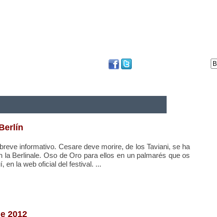
DVD
BLOG
FESTIVAL DE SAN SEBASTIÁN
Berlín
reve informativo. Cesare deve morire, de los Taviani, se ha
en la Berlinale. Oso de Oro para ellos en un palmarés que os
n la web oficial del festival. ...
le 2012