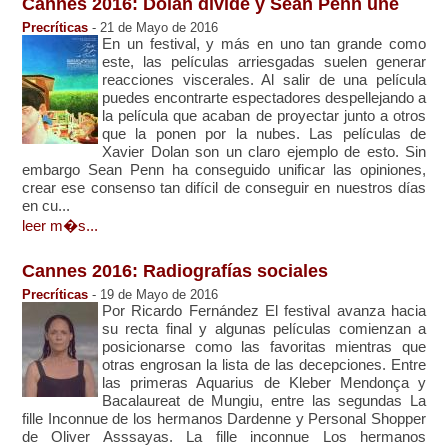
Cannes 2016: Dolan divide y Sean Penn une
Precríticas
- 21 de Mayo de 2016
En un festival, y más en uno tan grande como
este, las películas arriesgadas suelen generar
reacciones viscerales. Al salir de una película
puedes encontrarte espectadores despellejando a
la película que acaban de proyectar junto a otros
que la ponen por la nubes. Las películas de
Xavier Dolan son un claro ejemplo de esto. Sin
embargo Sean Penn ha conseguido unificar las opiniones,
crear ese consenso tan difícil de conseguir en nuestros días
en cu...
leer m�s...
Cannes 2016: Radiografías sociales
Precríticas
- 19 de Mayo de 2016
Por Ricardo Fernández El festival avanza hacia
su recta final y algunas películas comienzan a
posicionarse como las favoritas mientras que
otras engrosan la lista de las decepciones. Entre
las primeras Aquarius de Kleber Mendonça y
Bacalaureat de Mungiu, entre las segundas La
fille Inconnue de los hermanos Dardenne y Personal Shopper
de Oliver Asssayas. La fille inconnue Los hermanos