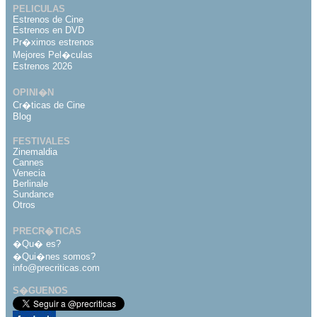
PELICULAS
Estrenos de Cine
Estrenos en DVD
Pr�ximos estrenos
Mejores Pel�culas
Estrenos 2026
OPINI�N
Cr�ticas de Cine
Blog
FESTIVALES
Zinemaldia
Cannes
Venecia
Berlinale
Sundance
Otros
PRECR�TICAS
�Qu� es?
�Qui�nes somos?
info@precriticas.com
S�GUENOS