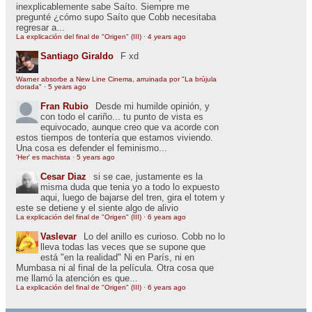
inexplicablemente sabe Saíto. Siempre me
pregunté ¿cómo supo Saíto que Cobb necesitaba
regresar a...
La explicación del final de "Origen" (III)
·
4 years ago
Santiago Giraldo
F xd
Warner absorbe a New Line Cinema, arruinada por "La brújula
dorada"
·
5 years ago
Fran Rubio
Desde mi humilde opinión, y
con todo el cariño... tu punto de vista es
equivocado, aunque creo que va acorde con
estos tiempos de tontería que estamos viviendo.
Una cosa es defender el feminismo...
'Her' es machista
·
5 years ago
Cesar Diaz
si se cae, justamente es la
misma duda que tenia yo a todo lo expuesto
aqui, luego de bajarse del tren, gira el totem y
este se detiene y el siente algo de alivio
La explicación del final de "Origen" (III)
·
6 years ago
Vaslevar
Lo del anillo es curioso. Cobb no lo
lleva todas las veces que se supone que
está "en la realidad" Ni en París, ni en
Mumbasa ni al final de la película. Otra cosa que
me llamó la atención es que...
La explicación del final de "Origen" (III)
·
6 years ago