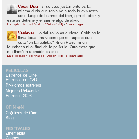
Cesar Diaz
si se cae, justamente es la
misma duda que tenia yo a todo lo expuesto
aqui, luego de bajarse del tren, gira el totem y
este se detiene y el siente algo de alivio
La explicación del final de "Origen" (III)
·
6 years ago
Vaslevar
Lo del anillo es curioso. Cobb no lo
lleva todas las veces que se supone que
está "en la realidad" Ni en París, ni en
Mumbasa ni al final de la película. Otra cosa que
me llamó la atención es que...
La explicación del final de "Origen" (III)
·
6 years ago
PELICULAS
Estrenos de Cine
Estrenos en DVD
Pr�ximos estrenos
Mejores Pel�culas
Estrenos 2026
OPINI�N
Cr�ticas de Cine
Blog
FESTIVALES
Zinemaldia
Cannes