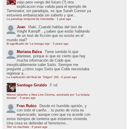
viejo pero vengo del futuro (?) otra
explicacion mas valida para el ejemplo de
Terminator, sin paradojas, es que Sarah Connor ya
estuviera embarazada sin saberlo y que...
La paradoja temporal de Interstellar
·
1 year ago
Joan
Iñaki, Cuando hablas del test de
Voight Kampff , ¿sabes que estás hablando
de un test de ficción que no existe en el
mundo real?
El significado de 'La tortuga roja'
·
3 years ago
Mariana Balza
Tiene sentido lo que
planteas, porque si que es cierto que hay
mucha información de Cobb que
inexplicablemente sabe Saíto. Siempre me
pregunté ¿cómo supo Saíto que Cobb necesitaba
regresar a...
La explicación del final de "Origen" (III)
·
4 years ago
Santiago Giraldo
F xd
Warner absorbe a New Line Cinema, arruinada por "La brújula
dorada"
·
5 years ago
Fran Rubio
Desde mi humilde opinión, y
con todo el cariño... tu punto de vista es
equivocado, aunque creo que va acorde con
estos tiempos de tontería que estamos viviendo.
Una cosa es defender el feminismo...
'Her' es machista
·
6 years ago