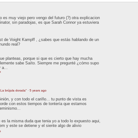
 es muy viejo pero vengo del futuro (?) otra explicacion
inator, sin paradojas, es que Sarah Connor ya estuviera
est de Voight Kampff , ¿sabes que estás hablando de un
 mundo real?
que planteas, porque si que es cierto que hay mucha
ablemente sabe Saíto. Siempre me pregunté ¿cómo supo
 a...
o
La brújula dorada"
·
5 years ago
ión, y con todo el cariño... tu punto de vista es
orde con estos tiempos de tontería que estamos
feminismo...
 es la misma duda que tenia yo a todo lo expuesto aqui,
tem y este se detiene y el siente algo de alivio
o