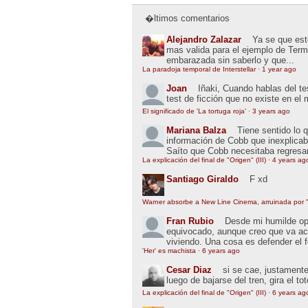
�ltimos comentarios
Alejandro Zalazar
Ya se que esto
mas valida para el ejemplo de Term
embarazada sin saberlo y que...
La paradoja temporal de Interstellar
·
1 year ago
Joan
Iñaki, Cuando hablas del t
test de ficción que no existe en el
El significado de 'La tortuga roja'
·
3 years ago
Mariana Balza
Tiene sentido lo 
información de Cobb que inexplic
Saíto que Cobb necesitaba regresar
La explicación del final de "Origen" (III)
·
4 years ag
Santiago Giraldo
F xd
Warner absorbe a New Line Cinema, arruinada por "
Fran Rubio
Desde mi humilde opin
equivocado, aunque creo que va ac
viviendo. Una cosa es defender el 
'Her' es machista
·
6 years ago
Cesar Diaz
si se cae, justamente
luego de bajarse del tren, gira el to
La explicación del final de "Origen" (III)
·
6 years ag