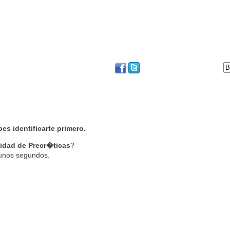
DVD
BLOG
FESTIVAL DE SAN SEBASTIÁN
es identificarte primero.
dad de Precr�ticas
?
 unos segundos.