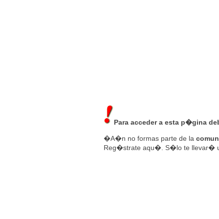
ESTRENOS DE CINE
ESTRENOS EN 
Para acceder a esta p�gina deb
�A�n no formas parte de la
comuni
Reg�strate
aqu�
. S�lo te llevar�