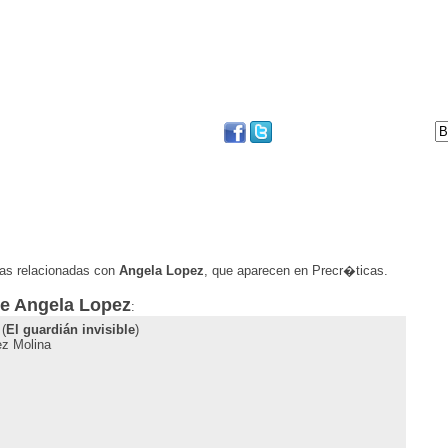
DVD
BLOG
FESTIVAL DE SAN SEBASTIÁN
ias relacionadas con
Angela Lopez
, que aparecen en Precr�ticas.
de
Angela Lopez
:
(
El guardián invisible
)
z Molina