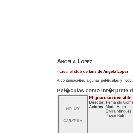
ESTRENOS DE CINE
ESTRENOS EN 
Angela Lopez
-
Crear el
club de fans de Angela Lopez
A continuaci�n, algunas pel�culas y notic
Pel�culas como int�rprete 
El guardián invisible
Director
: Fernando Góme
Actores
:
Marta Etura
Elvira Mínguez
Javier Botet