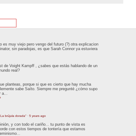
 es muy viejo pero vengo del futuro (?) otra explicacion
inator, sin paradojas, es que Sarah Connor ya estuviera
est de Voight Kampff , ¿sabes que estás hablando de un
 mundo real?
que planteas, porque si que es cierto que hay mucha
ablemente sabe Saíto. Siempre me pregunté ¿cómo supo
 a...
o
La brújula dorada"
·
5 years ago
ión, y con todo el cariño... tu punto de vista es
orde con estos tiempos de tontería que estamos
feminismo...