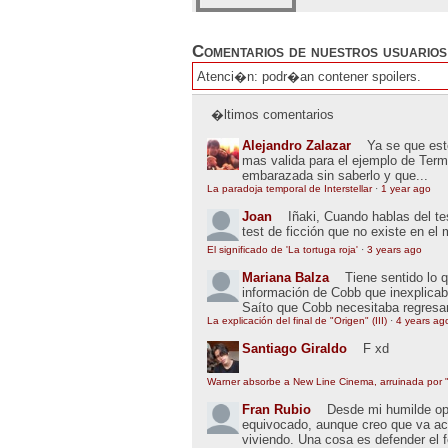
Comentarios de nuestros usuarios
Atenci�n: podr�an contener spoilers.
�ltimos comentarios
Alejandro Zalazar
Ya se que esto
mas valida para el ejemplo de Term
embarazada sin saberlo y que...
La paradoja temporal de Interstellar
·
1 year ago
Joan
Iñaki, Cuando hablas del t
test de ficción que no existe en el
El significado de 'La tortuga roja'
·
3 years ago
Mariana Balza
Tiene sentido lo 
información de Cobb que inexplic
Saíto que Cobb necesitaba regresar
La explicación del final de "Origen" (III)
·
4 years ag
Santiago Giraldo
F xd
Warner absorbe a New Line Cinema, arruinada por "
Fran Rubio
Desde mi humilde opin
equivocado, aunque creo que va ac
viviendo. Una cosa es defender el 