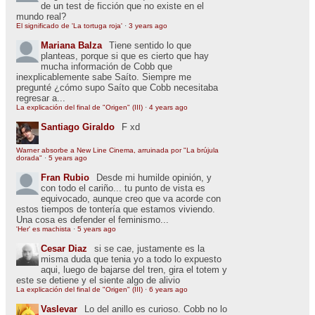
de un test de ficción que no existe en el
mundo real?
El significado de 'La tortuga roja'
·
3 years ago
Mariana Balza
Tiene sentido lo que
planteas, porque si que es cierto que hay
mucha información de Cobb que
inexplicablemente sabe Saíto. Siempre me
pregunté ¿cómo supo Saíto que Cobb necesitaba
regresar a...
La explicación del final de "Origen" (III)
·
4 years ago
Santiago Giraldo
F xd
Warner absorbe a New Line Cinema, arruinada por "La brújula
dorada"
·
5 years ago
Fran Rubio
Desde mi humilde opinión, y
con todo el cariño... tu punto de vista es
equivocado, aunque creo que va acorde con
estos tiempos de tontería que estamos viviendo.
Una cosa es defender el feminismo...
'Her' es machista
·
5 years ago
Cesar Diaz
si se cae, justamente es la
misma duda que tenia yo a todo lo expuesto
aqui, luego de bajarse del tren, gira el totem y
este se detiene y el siente algo de alivio
La explicación del final de "Origen" (III)
·
6 years ago
Vaslevar
Lo del anillo es curioso. Cobb no lo