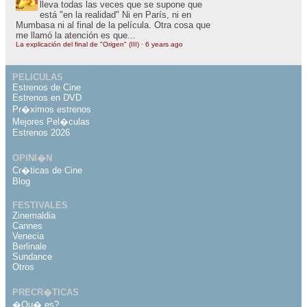
lleva todas las veces que se supone que
está "en la realidad" Ni en París, ni en
Mumbasa ni al final de la película. Otra cosa que
me llamó la atención es que...
La explicación del final de "Origen" (III)
·
6 years ago
PELICULAS
Estrenos de Cine
Estrenos en DVD
Pr�ximos estrenos
Mejores Pel�culas
Estrenos 2026
OPINI�N
Cr�ticas de Cine
Blog
FESTIVALES
Zinemaldia
Cannes
Venecia
Berlinale
Sundance
Otros
PRECR�TICAS
�Qu� es?