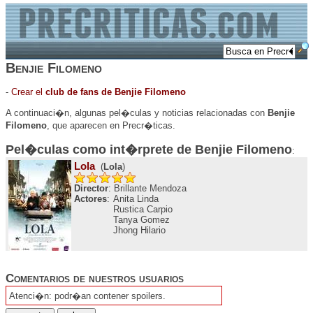
Benjie Filomeno
-
Crear el
club de fans de Benjie Filomeno
A continuaci�n, algunas pel�culas y noticias relacionadas con
Benjie
Filomeno
, que aparecen en Precr�ticas.
Pel�culas como int�rprete de
Benjie Filomeno
:
Lola
(
Lola
)
Director
: Brillante Mendoza
Actores
:
Anita Linda
Rustica Carpio
Tanya Gomez
Jhong Hilario
Comentarios de nuestros usuarios
Atenci�n: podr�an contener spoilers.