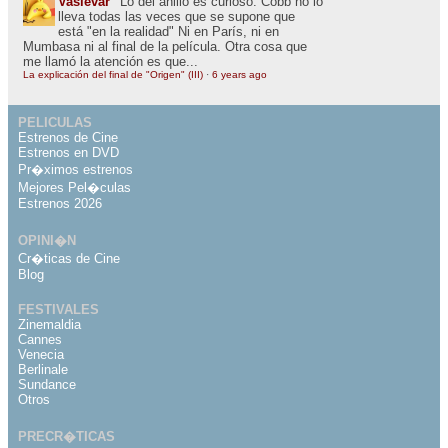
Vaslevar
Lo del anillo es curioso. Cobb no lo
lleva todas las veces que se supone que
está "en la realidad" Ni en París, ni en
Mumbasa ni al final de la película. Otra cosa que
me llamó la atención es que...
La explicación del final de "Origen" (III)
·
6 years ago
PELICULAS
Estrenos de Cine
Estrenos en DVD
Pr�ximos estrenos
Mejores Pel�culas
Estrenos 2026
OPINI�N
Cr�ticas de Cine
Blog
FESTIVALES
Zinemaldia
Cannes
Venecia
Berlinale
Sundance
Otros
PRECR�TICAS