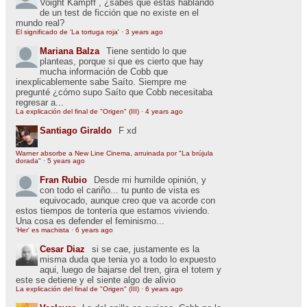
Voight Kampff , ¿sabes que estás hablando
de un test de ficción que no existe en el
mundo real?
El significado de 'La tortuga roja'
·
3 years ago
Mariana Balza
Tiene sentido lo que
planteas, porque si que es cierto que hay
mucha información de Cobb que
inexplicablemente sabe Saíto. Siempre me
pregunté ¿cómo supo Saíto que Cobb necesitaba
regresar a...
La explicación del final de "Origen" (III)
·
4 years ago
Santiago Giraldo
F xd
Warner absorbe a New Line Cinema, arruinada por "La brújula
dorada"
·
5 years ago
Fran Rubio
Desde mi humilde opinión, y
con todo el cariño... tu punto de vista es
equivocado, aunque creo que va acorde con
estos tiempos de tontería que estamos viviendo.
Una cosa es defender el feminismo...
'Her' es machista
·
6 years ago
Cesar Diaz
si se cae, justamente es la
misma duda que tenia yo a todo lo expuesto
aqui, luego de bajarse del tren, gira el totem y
este se detiene y el siente algo de alivio
La explicación del final de "Origen" (III)
·
6 years ago