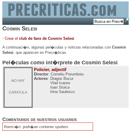
Cosmin Selesi
-
Crear el
club de fans de Cosmin Selesi
A continuaci�n, algunas pel�culas y noticias relacionadas con
Cosmin
Selesi
, que aparecen en Precr�ticas.
Pel�culas como int�rprete de
Cosmin Selesi
:
Policier, adjectif
Director
: Corneliu Porumboiu
Actores
:
Dragos Bucur
Vlad Ivanov
Ioan Stoica
Irina Saulescu
Comentarios de nuestros usuarios
Atenci�n: podr�an contener spoilers.