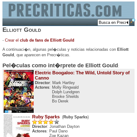
Elliott Gould
-
Crear el
club de fans de Elliott Gould
A continuaci�n, algunas pel�culas y noticias relacionadas con
Elliott
Gould
, que aparecen en Precr�ticas.
Pel�culas como int�rprete de
Elliott Gould
:
Electric Boogaloo: The Wild, Untold Story of
Canno
Director
: Mark Hartley
Actores
:
Molly Ringwald
Dolph Lundgren
Brooke Shields
Bo Derek
Ruby Sparks
(
Ruby Sparks
)
Director
: Jonathan Dayton
Actores
:
Paul Dano
Zoe Kazan