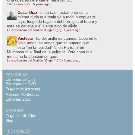
Una cosa es defender el feminismo...
'Her' es machista
·
5 years ago
Cesar Diaz
si se cae, justamente es la
misma duda que tenia yo a todo lo expuesto
aqui, luego de bajarse del tren, gira el totem y
este se detiene y el siente algo de alivio
La explicación del final de "Origen" (III)
·
6 years ago
Vaslevar
Lo del anillo es curioso. Cobb no lo
lleva todas las veces que se supone que
está "en la realidad" Ni en París, ni en
Mumbasa ni al final de la película. Otra cosa que
me llamó la atención es que...
La explicación del final de "Origen" (III)
·
6 years ago
PELICULAS
Estrenos de Cine
Estrenos en DVD
Pr�ximos estrenos
Mejores Pel�culas
Estrenos 2026
OPINI�N
Cr�ticas de Cine
Blog
FESTIVALES