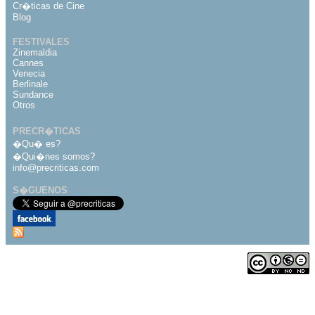
Cr�ticas de Cine
Blog
FESTIVALES
Zinemaldia
Cannes
Venecia
Berlinale
Sundance
Otros
PRECR�TICAS
�Qu� es?
�Qui�nes somos?
info@precriticas.com
S�GUENOS
Desarrollado por
Dinamo Webs
Publicado bajo licencia
de Creative Commons