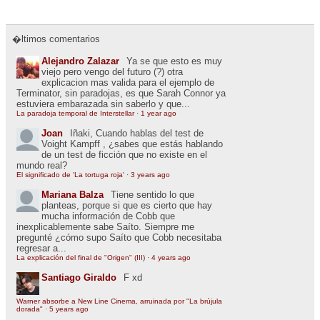
�ltimos comentarios
Alejandro Zalazar
Ya se que esto es muy
viejo pero vengo del futuro (?) otra
explicacion mas valida para el ejemplo de
Terminator, sin paradojas, es que Sarah Connor ya
estuviera embarazada sin saberlo y que...
La paradoja temporal de Interstellar
·
1 year ago
Joan
Iñaki, Cuando hablas del test de
Voight Kampff , ¿sabes que estás hablando
de un test de ficción que no existe en el
mundo real?
El significado de 'La tortuga roja'
·
3 years ago
Mariana Balza
Tiene sentido lo que
planteas, porque si que es cierto que hay
mucha información de Cobb que
inexplicablemente sabe Saíto. Siempre me
pregunté ¿cómo supo Saíto que Cobb necesitaba
regresar a...
La explicación del final de "Origen" (III)
·
4 years ago
Santiago Giraldo
F xd
Warner absorbe a New Line Cinema, arruinada por "La brújula
dorada"
·
5 years ago