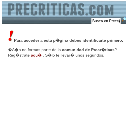
Para acceder a esta p�gina debes identificarte primero.
�A�n no formas parte de la
comunidad de Precr�ticas
?
Reg�strate
aqu�
. S�lo te llevar� unos segundos.