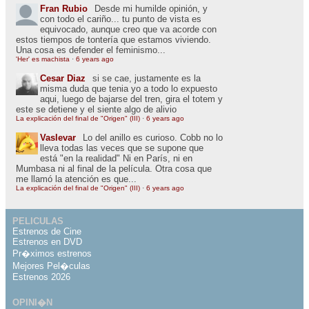
Fran Rubio
Desde mi humilde opinión, y
con todo el cariño... tu punto de vista es
equivocado, aunque creo que va acorde con
estos tiempos de tontería que estamos viviendo.
Una cosa es defender el feminismo...
'Her' es machista
·
6 years ago
Cesar Diaz
si se cae, justamente es la
misma duda que tenia yo a todo lo expuesto
aqui, luego de bajarse del tren, gira el totem y
este se detiene y el siente algo de alivio
La explicación del final de "Origen" (III)
·
6 years ago
Vaslevar
Lo del anillo es curioso. Cobb no lo
lleva todas las veces que se supone que
está "en la realidad" Ni en París, ni en
Mumbasa ni al final de la película. Otra cosa que
me llamó la atención es que...
La explicación del final de "Origen" (III)
·
6 years ago
PELICULAS
Estrenos de Cine
Estrenos en DVD
Pr�ximos estrenos
Mejores Pel�culas
Estrenos 2026
OPINI�N