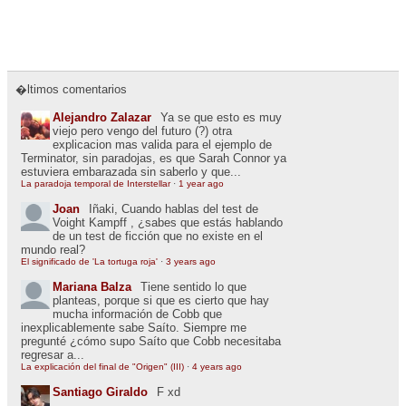
�ltimos comentarios
Alejandro Zalazar
Ya se que esto es muy
viejo pero vengo del futuro (?) otra
explicacion mas valida para el ejemplo de
Terminator, sin paradojas, es que Sarah Connor ya
estuviera embarazada sin saberlo y que...
La paradoja temporal de Interstellar
·
1 year ago
Joan
Iñaki, Cuando hablas del test de
Voight Kampff , ¿sabes que estás hablando
de un test de ficción que no existe en el
mundo real?
El significado de 'La tortuga roja'
·
3 years ago
Mariana Balza
Tiene sentido lo que
planteas, porque si que es cierto que hay
mucha información de Cobb que
inexplicablemente sabe Saíto. Siempre me
pregunté ¿cómo supo Saíto que Cobb necesitaba
regresar a...
La explicación del final de "Origen" (III)
·
4 years ago
Santiago Giraldo
F xd