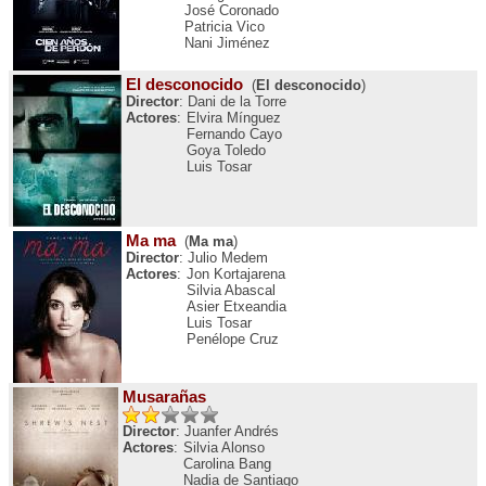
José Coronado
Patricia Vico
Nani Jiménez
El desconocido
(
El desconocido
)
Director
: Dani de la Torre
Actores
:
Elvira Mínguez
Fernando Cayo
Goya Toledo
Luis Tosar
Ma ma
(
Ma ma
)
Director
: Julio Medem
Actores
:
Jon Kortajarena
Silvia Abascal
Asier Etxeandia
Luis Tosar
Penélope Cruz
Musarañas
Director
: Juanfer Andrés
Actores
:
Silvia Alonso
Carolina Bang
Nadia de Santiago