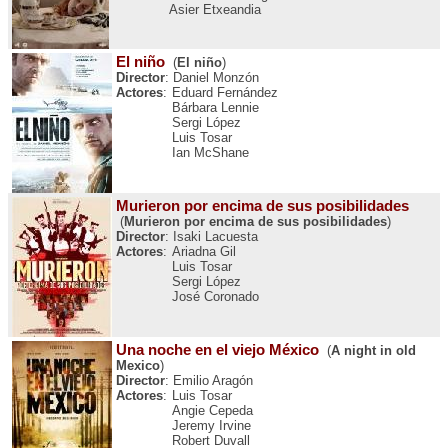
Asier Etxeandia
El niño
(
El niño
)
Director
: Daniel Monzón
Actores
:
Eduard Fernández
Bárbara Lennie
Sergi López
Luis Tosar
Ian McShane
Murieron por encima de sus posibilidades
(
Murieron por encima de sus posibilidades
)
Director
: Isaki Lacuesta
Actores
:
Ariadna Gil
Luis Tosar
Sergi López
José Coronado
Una noche en el viejo México
(
A night in old
Mexico
)
Director
: Emilio Aragón
Actores
:
Luis Tosar
Angie Cepeda
Jeremy Irvine
Robert Duvall