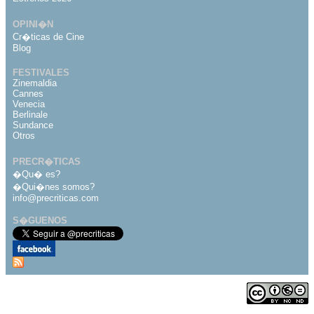
OPINI�N
Cr�ticas de Cine
Blog
FESTIVALES
Zinemaldia
Cannes
Venecia
Berlinale
Sundance
Otros
PRECR�TICAS
�Qu� es?
�Qui�nes somos?
info@precriticas.com
S�GUENOS
Desarrollado por
Dinamo Webs
Publicado bajo licencia