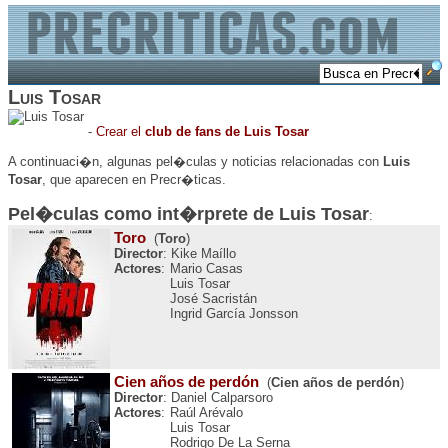
Luis Tosar
-
Crear el
club de fans de Luis Tosar
A continuaci�n, algunas pel�culas y noticias relacionadas con
Luis
Tosar
, que aparecen en Precr�ticas.
Pel�culas como int�rprete de
Luis Tosar
:
Toro
(
Toro
)
Director
: Kike Maíllo
Actores
:
Mario Casas
Luis Tosar
José Sacristán
Ingrid García Jonsson
Cien años de perdón
(
Cien años de perdón
)
Director
: Daniel Calparsoro
Actores
:
Raúl Arévalo
Luis Tosar
Rodrigo De La Serna