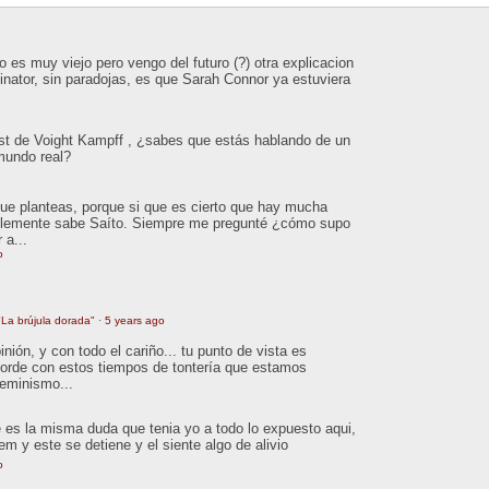
 es muy viejo pero vengo del futuro (?) otra explicacion
inator, sin paradojas, es que Sarah Connor ya estuviera
est de Voight Kampff , ¿sabes que estás hablando de un
 mundo real?
que planteas, porque si que es cierto que hay mucha
ablemente sabe Saíto. Siempre me pregunté ¿cómo supo
 a...
o
La brújula dorada"
·
5 years ago
ión, y con todo el cariño... tu punto de vista es
orde con estos tiempos de tontería que estamos
feminismo...
 es la misma duda que tenia yo a todo lo expuesto aqui,
tem y este se detiene y el siente algo de alivio
o