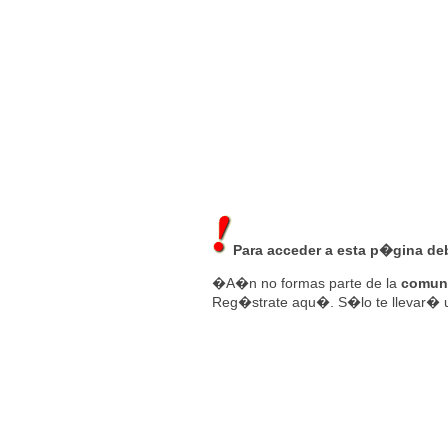
ESTRENOS DE CINE
ESTRENOS EN 
Para acceder a esta p�gina deb
�A�n no formas parte de la
comuni
Reg�strate
aqu�
. S�lo te llevar�