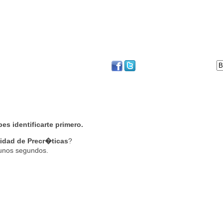
DVD
BLOG
FESTIVAL DE SAN SEBASTIÁN
es identificarte primero.
dad de Precr�ticas
?
 unos segundos.