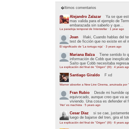
�ltimos comentarios
Alejandro Zalazar
Ya se que esto
mas valida para el ejemplo de Term
embarazada sin saberlo y que...
La paradoja temporal de Interstellar
·
1 year ago
Joan
Iñaki, Cuando hablas del t
test de ficción que no existe en el
El significado de 'La tortuga roja'
·
3 years ago
Mariana Balza
Tiene sentido lo 
información de Cobb que inexplic
Saíto que Cobb necesitaba regresar
La explicación del final de "Origen" (III)
·
4 years ag
Santiago Giraldo
F xd
Warner absorbe a New Line Cinema, arruinada por "
Fran Rubio
Desde mi humilde opin
equivocado, aunque creo que va ac
viviendo. Una cosa es defender el 
'Her' es machista
·
5 years ago
Cesar Diaz
si se cae, justamente
luego de bajarse del tren, gira el to
La explicación del final de "Origen" (III)
·
6 years ag