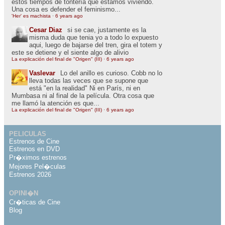
estos tiempos de tontería que estamos viviendo.
Una cosa es defender el feminismo...
'Her' es machista
·
6 years ago
Cesar Diaz
si se cae, justamente es la
misma duda que tenia yo a todo lo expuesto
aqui, luego de bajarse del tren, gira el totem y
este se detiene y el siente algo de alivio
La explicación del final de "Origen" (III)
·
6 years ago
Vaslevar
Lo del anillo es curioso. Cobb no lo
lleva todas las veces que se supone que
está "en la realidad" Ni en París, ni en
Mumbasa ni al final de la película. Otra cosa que
me llamó la atención es que...
La explicación del final de "Origen" (III)
·
6 years ago
PELICULAS
Estrenos de Cine
Estrenos en DVD
Pr�ximos estrenos
Mejores Pel�culas
Estrenos 2026
OPINI�N
Cr�ticas de Cine
Blog