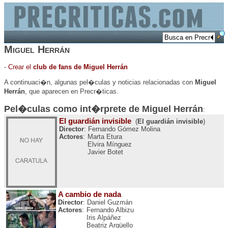
Miguel Herrán
-
Crear el
club de fans de Miguel Herrán
A continuaci�n, algunas pel�culas y noticias relacionadas con
Miguel
Herrán
, que aparecen en Precr�ticas.
Pel�culas como int�rprete de
Miguel Herrán
:
El guardián invisible
(
El guardián invisible
)
Director
: Fernando Gómez Molina
Actores
:
Marta Etura
Elvira Mínguez
Javier Botet
A cambio de nada
Director
: Daniel Guzmán
Actores
:
Fernando Albizu
Iris Alpáñez
Beatriz Argüello