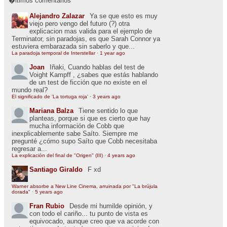
�ltimos comentarios
Alejandro Zalazar
Ya se que esto es muy
viejo pero vengo del futuro (?) otra
explicacion mas valida para el ejemplo de
Terminator, sin paradojas, es que Sarah Connor ya
estuviera embarazada sin saberlo y que...
La paradoja temporal de Interstellar
·
1 year ago
Joan
Iñaki, Cuando hablas del test de
Voight Kampff , ¿sabes que estás hablando
de un test de ficción que no existe en el
mundo real?
El significado de 'La tortuga roja'
·
3 years ago
Mariana Balza
Tiene sentido lo que
planteas, porque si que es cierto que hay
mucha información de Cobb que
inexplicablemente sabe Saíto. Siempre me
pregunté ¿cómo supo Saíto que Cobb necesitaba
regresar a...
La explicación del final de "Origen" (III)
·
4 years ago
Santiago Giraldo
F xd
Warner absorbe a New Line Cinema, arruinada por "La brújula
dorada"
·
5 years ago
Fran Rubio
Desde mi humilde opinión, y
con todo el cariño... tu punto de vista es
equivocado, aunque creo que va acorde con