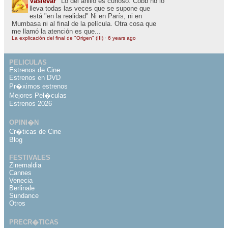
Vaslevar
Lo del anillo es curioso. Cobb no lo
lleva todas las veces que se supone que
está "en la realidad" Ni en París, ni en
Mumbasa ni al final de la película. Otra cosa que
me llamó la atención es que...
La explicación del final de "Origen" (III)
·
6 years ago
PELICULAS
Estrenos de Cine
Estrenos en DVD
Pr�ximos estrenos
Mejores Pel�culas
Estrenos 2026
OPINI�N
Cr�ticas de Cine
Blog
FESTIVALES
Zinemaldia
Cannes
Venecia
Berlinale
Sundance
Otros
PRECR�TICAS