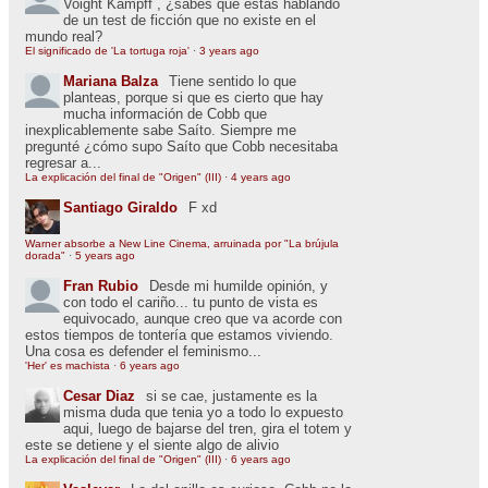
Voight Kampff , ¿sabes que estás hablando
de un test de ficción que no existe en el
mundo real?
El significado de 'La tortuga roja'
·
3 years ago
Mariana Balza
Tiene sentido lo que
planteas, porque si que es cierto que hay
mucha información de Cobb que
inexplicablemente sabe Saíto. Siempre me
pregunté ¿cómo supo Saíto que Cobb necesitaba
regresar a...
La explicación del final de "Origen" (III)
·
4 years ago
Santiago Giraldo
F xd
Warner absorbe a New Line Cinema, arruinada por "La brújula
dorada"
·
5 years ago
Fran Rubio
Desde mi humilde opinión, y
con todo el cariño... tu punto de vista es
equivocado, aunque creo que va acorde con
estos tiempos de tontería que estamos viviendo.
Una cosa es defender el feminismo...
'Her' es machista
·
6 years ago
Cesar Diaz
si se cae, justamente es la
misma duda que tenia yo a todo lo expuesto
aqui, luego de bajarse del tren, gira el totem y
este se detiene y el siente algo de alivio
La explicación del final de "Origen" (III)
·
6 years ago