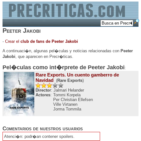
Peeter Jakobi
-
Crear el
club de fans de Peeter Jakobi
A continuaci�n, algunas pel�culas y noticias relacionadas con
Peeter
Jakobi
, que aparecen en Precr�ticas.
Pel�culas como int�rprete de
Peeter Jakobi
:
Rare Exports. Un cuento gamberro de
Navidad
(
Rare Exports
)
Director
: Jalmari Helander
Actores
:
Tommi Korpela
Per Christian Ellefsen
Ville Virtanen
Jorma Tommila
Comentarios de nuestros usuarios
Atenci�n: podr�an contener spoilers.