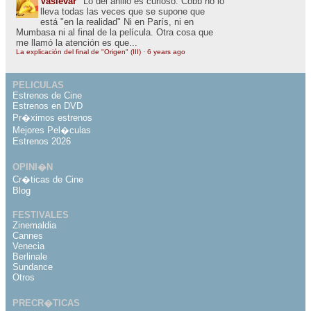
Vaslevar
Lo del anillo es curioso. Cobb no lo
lleva todas las veces que se supone que
está "en la realidad" Ni en París, ni en
Mumbasa ni al final de la película. Otra cosa que
me llamó la atención es que...
La explicación del final de "Origen" (III)
·
6 years ago
PELICULAS
Estrenos de Cine
Estrenos en DVD
Pr�ximos estrenos
Mejores Pel�culas
Estrenos 2026
OPINI�N
Cr�ticas de Cine
Blog
FESTIVALES
Zinemaldia
Cannes
Venecia
Berlinale
Sundance
Otros
PRECR�TICAS