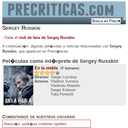
Sergey Russkin
-
Crear el
club de fans de Sergey Russkin
A continuaci�n, algunas pel�culas y noticias relacionadas con
Sergey
Russkin
, que aparecen en Precr�ticas.
Pel�culas como int�rprete de
Sergey Russkin
:
En la niebla
(
V tumane
)
Director
: Sergei Loznitsa
Actores
:
Vladimir Svirskiy
Vladislav Abashin
Sergei Kolesov
Yulia Peresild
Comentarios de nuestros usuarios
Atenci�n: podr�an contener spoilers.