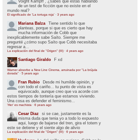
Voight Kampff , ¿sabes que estás hablando
de un test de ficción que no existe en el
mundo real?
El significado de 'La tortuga roja'
·
3 years ago
Mariana Balza
Tiene sentido lo que
planteas, porque si que es cierto que hay
mucha información de Cobb que
inexplicablemente sabe Saíto. Siempre me
pregunté ¿cómo supo Saíto que Cobb necesitaba
regresar a...
La explicación del final de "Origen" (III)
·
4 years ago
Santiago Giraldo
F xd
Warner absorbe a New Line Cinema, arruinada por "La brújula
dorada"
·
5 years ago
Fran Rubio
Desde mi humilde opinión, y
con todo el cariño... tu punto de vista es
equivocado, aunque creo que va acorde con
estos tiempos de tontería que estamos viviendo.
Una cosa es defender el feminismo...
'Her' es machista
·
6 years ago
Cesar Diaz
si se cae, justamente es la
misma duda que tenia yo a todo lo expuesto
aqui, luego de bajarse del tren, gira el totem y
este se detiene y el siente algo de alivio
La explicación del final de "Origen" (III)
·
6 years ago