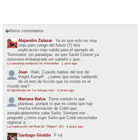
�ltimos comentarios
Alejandro Zalazar
Ya se que esto es muy
viejo pero vengo del futuro (?) otra
explicacion mas valida para el ejemplo de
Terminator, sin paradojas, es que Sarah Connor ya
estuviera embarazada sin saberlo y que...
La paradoja temporal de Interstellar
·
1 year ago
Joan
Iñaki, Cuando hablas del test de
Voight Kampff , ¿sabes que estás hablando
de un test de ficción que no existe en el
mundo real?
El significado de 'La tortuga roja'
·
3 years ago
Mariana Balza
Tiene sentido lo que
planteas, porque si que es cierto que hay
mucha información de Cobb que
inexplicablemente sabe Saíto. Siempre me
pregunté ¿cómo supo Saíto que Cobb necesitaba
regresar a...
La explicación del final de "Origen" (III)
·
4 years ago
Santiago Giraldo
F xd