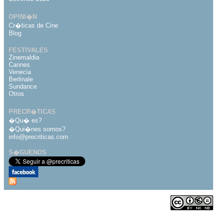
OPINI�N
Cr�ticas de Cine
Blog
FESTIVALES
Zinemaldia
Cannes
Venecia
Berlinale
Sundance
Otros
PRECR�TICAS
�Qu� es?
�Qui�nes somos?
info@precriticas.com
S�GUENOS
Desarrollado por
Dinamo Webs
Publicado bajo licencia