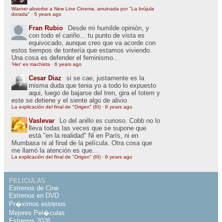
Warner absorbe a New Line Cinema, arruinada por "La brújula
dorada"
·
5 years ago
Fran Rubio
Desde mi humilde opinión, y
con todo el cariño... tu punto de vista es
equivocado, aunque creo que va acorde con
estos tiempos de tontería que estamos viviendo.
Una cosa es defender el feminismo...
'Her' es machista
·
6 years ago
Cesar Diaz
si se cae, justamente es la
misma duda que tenia yo a todo lo expuesto
aqui, luego de bajarse del tren, gira el totem y
este se detiene y el siente algo de alivio
La explicación del final de "Origen" (III)
·
6 years ago
Vaslevar
Lo del anillo es curioso. Cobb no lo
lleva todas las veces que se supone que
está "en la realidad" Ni en París, ni en
Mumbasa ni al final de la película. Otra cosa que
me llamó la atención es que...
La explicación del final de "Origen" (III)
·
6 years ago
PELICULAS
Estrenos de Cine
Estrenos en DVD
Pr�ximos estrenos
Mejores Pel�culas
Estrenos 2026