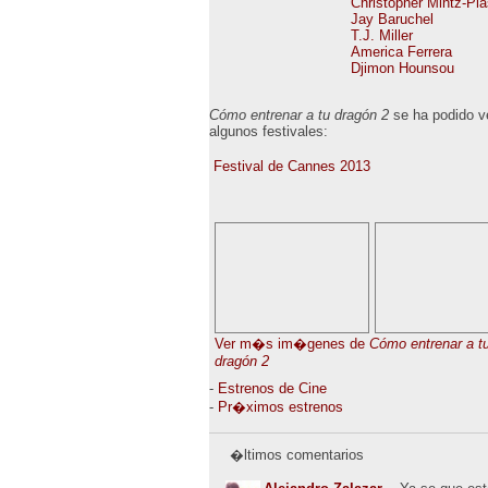
Christopher Mintz-Pl
Jay Baruchel
T.J. Miller
America Ferrera
Djimon Hounsou
Cómo entrenar a tu dragón 2
se ha podido v
algunos festivales:
Festival de Cannes 2013
Ver m�s im�genes de
Cómo entrenar a t
dragón 2
-
Estrenos de Cine
-
Pr�ximos estrenos
�ltimos comentarios