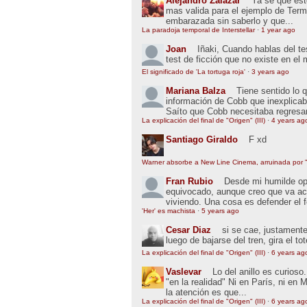
Alejandro Zalazar
Ya se que esto
mas valida para el ejemplo de Term
embarazada sin saberlo y que...
La paradoja temporal de Interstellar
·
1 year ago
Joan
Iñaki, Cuando hablas del t
test de ficción que no existe en el
El significado de 'La tortuga roja'
·
3 years ago
Mariana Balza
Tiene sentido lo 
información de Cobb que inexplic
Saíto que Cobb necesitaba regresar
La explicación del final de "Origen" (III)
·
4 years ag
Santiago Giraldo
F xd
Warner absorbe a New Line Cinema, arruinada por "
Fran Rubio
Desde mi humilde opin
equivocado, aunque creo que va ac
viviendo. Una cosa es defender el 
'Her' es machista
·
5 years ago
Cesar Diaz
si se cae, justamente
luego de bajarse del tren, gira el to
La explicación del final de "Origen" (III)
·
6 years ag
Vaslevar
Lo del anillo es curios
"en la realidad" Ni en París, ni en 
la atención es que...
La explicación del final de "Origen" (III)
·
6 years ag