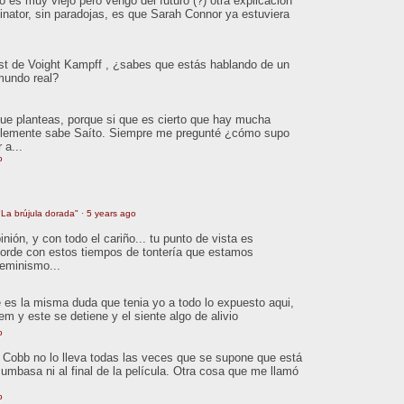
 es muy viejo pero vengo del futuro (?) otra explicacion
inator, sin paradojas, es que Sarah Connor ya estuviera
est de Voight Kampff , ¿sabes que estás hablando de un
 mundo real?
que planteas, porque si que es cierto que hay mucha
ablemente sabe Saíto. Siempre me pregunté ¿cómo supo
 a...
o
La brújula dorada"
·
5 years ago
ión, y con todo el cariño... tu punto de vista es
orde con estos tiempos de tontería que estamos
feminismo...
 es la misma duda que tenia yo a todo lo expuesto aqui,
tem y este se detiene y el siente algo de alivio
o
o. Cobb no lo lleva todas las veces que se supone que está
Mumbasa ni al final de la película. Otra cosa que me llamó
o