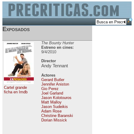
Exposados
The Bounty Hunter
Estreno en cines:
9/4/2010
Director
Andy Tennant
Actores
Gerard Butler
Jennifer Aniston
Cartel grande
Gio Perez
ficha en Imdb
Joel Garland
Jason Kolotouros
Matt Malloy
Jason Sudeikis
Adam Rose
Christine Baranski
Dorian Missick