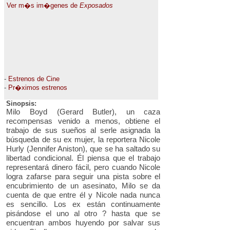
Ver m�s im�genes de
Exposados
-
Estrenos de Cine
-
Pr�ximos estrenos
Sinopsis:
Milo Boyd (Gerard Butler), un caza
recompensas venido a menos, obtiene el
trabajo de sus sueños al serle asignada la
búsqueda de su ex mujer, la reportera Nicole
Hurly (Jennifer Aniston), que se ha saltado su
libertad condicional. Él piensa que el trabajo
representará dinero fácil, pero cuando Nicole
logra zafarse para seguir una pista sobre el
encubrimiento de un asesinato, Milo se da
cuenta de que entre él y Nicole nada nunca
es sencillo. Los ex están continuamente
pisándose el uno al otro ? hasta que se
encuentran ambos huyendo por salvar sus