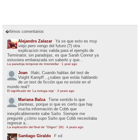
�ltimos comentarios
Alejandro Zalazar
Ya se que esto es muy
viejo pero vengo del futuro (?) otra
explicacion mas valida para el ejemplo de
Terminator, sin paradojas, es que Sarah Connor ya
estuviera embarazada sin saberlo y que...
La paradoja temporal de Interstellar
·
1 year ago
Joan
Iñaki, Cuando hablas del test de
Voight Kampff , ¿sabes que estás hablando
de un test de ficción que no existe en el
mundo real?
El significado de 'La tortuga roja'
·
3 years ago
Mariana Balza
Tiene sentido lo que
planteas, porque si que es cierto que hay
mucha información de Cobb que
inexplicablemente sabe Saíto. Siempre me
pregunté ¿cómo supo Saíto que Cobb necesitaba
regresar a...
La explicación del final de "Origen" (III)
·
4 years ago
Santiago Giraldo
F xd