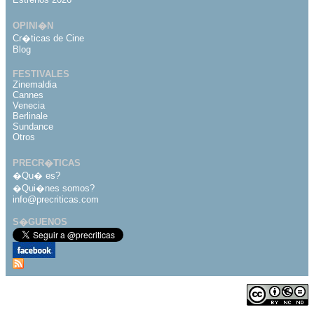
OPINI�N
Cr�ticas de Cine
Blog
FESTIVALES
Zinemaldia
Cannes
Venecia
Berlinale
Sundance
Otros
PRECR�TICAS
�Qu� es?
�Qui�nes somos?
info@precriticas.com
S�GUENOS
Desarrollado por
Dinamo Webs
Publicado bajo licencia