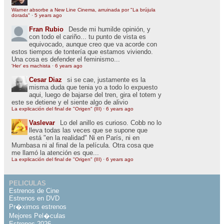
Warner absorbe a New Line Cinema, arruinada por "La brújula
dorada"
·
5 years ago
Fran Rubio
Desde mi humilde opinión, y
con todo el cariño... tu punto de vista es
equivocado, aunque creo que va acorde con
estos tiempos de tontería que estamos viviendo.
Una cosa es defender el feminismo...
'Her' es machista
·
6 years ago
Cesar Diaz
si se cae, justamente es la
misma duda que tenia yo a todo lo expuesto
aqui, luego de bajarse del tren, gira el totem y
este se detiene y el siente algo de alivio
La explicación del final de "Origen" (III)
·
6 years ago
Vaslevar
Lo del anillo es curioso. Cobb no lo
lleva todas las veces que se supone que
está "en la realidad" Ni en París, ni en
Mumbasa ni al final de la película. Otra cosa que
me llamó la atención es que...
La explicación del final de "Origen" (III)
·
6 years ago
PELICULAS
Estrenos de Cine
Estrenos en DVD
Pr�ximos estrenos
Mejores Pel�culas
Estrenos 2026