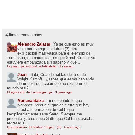
�ltimos comentarios
Alejandro Zalazar
Ya se que esto es muy
viejo pero vengo del futuro (?) otra
explicacion mas valida para el ejemplo de
Terminator, sin paradojas, es que Sarah Connor ya
estuviera embarazada sin saberlo y que...
La paradoja temporal de Interstellar
·
1 year ago
Joan
Iñaki, Cuando hablas del test de
Voight Kampff , ¿sabes que estás hablando
de un test de ficción que no existe en el
mundo real?
El significado de 'La tortuga roja'
·
3 years ago
Mariana Balza
Tiene sentido lo que
planteas, porque si que es cierto que hay
mucha información de Cobb que
inexplicablemente sabe Saíto. Siempre me
pregunté ¿cómo supo Saíto que Cobb necesitaba
regresar a...
La explicación del final de "Origen" (III)
·
4 years ago