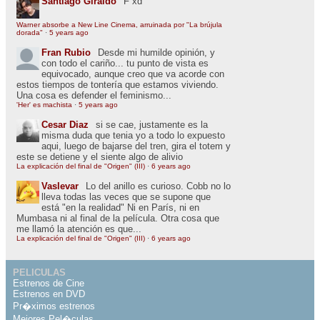
Santiago Giraldo
F xd
Warner absorbe a New Line Cinema, arruinada por "La brújula
dorada"
·
5 years ago
Fran Rubio
Desde mi humilde opinión, y
con todo el cariño... tu punto de vista es
equivocado, aunque creo que va acorde con
estos tiempos de tontería que estamos viviendo.
Una cosa es defender el feminismo...
'Her' es machista
·
5 years ago
Cesar Diaz
si se cae, justamente es la
misma duda que tenia yo a todo lo expuesto
aqui, luego de bajarse del tren, gira el totem y
este se detiene y el siente algo de alivio
La explicación del final de "Origen" (III)
·
6 years ago
Vaslevar
Lo del anillo es curioso. Cobb no lo
lleva todas las veces que se supone que
está "en la realidad" Ni en París, ni en
Mumbasa ni al final de la película. Otra cosa que
me llamó la atención es que...
La explicación del final de "Origen" (III)
·
6 years ago
PELICULAS
Estrenos de Cine
Estrenos en DVD
Pr�ximos estrenos
Mejores Pel�culas