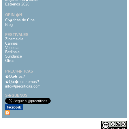
Estrenos 2026
OPINI�N
Cr�ticas de Cine
Blog
FESTIVALES
Zinemaldia
Cannes
Venecia
Berlinale
Sundance
Otros
PRECR�TICAS
�Qu� es?
�Qui�nes somos?
info@precriticas.com
S�GUENOS
Desarrollado por
Dinamo Webs