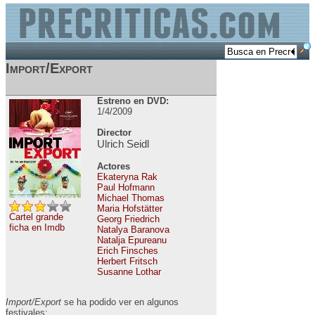
Import/Export
Estreno en DVD:
1/4/2009
Director
Ulrich Seidl
Actores
Ekateryna Rak
Paul Hofmann
Michael Thomas
Maria Hofstätter
Cartel grande
Georg Friedrich
ficha en Imdb
Natalya Baranova
Natalja Epureanu
Erich Finsches
Herbert Fritsch
Susanne Lothar
Import/Export
se ha podido ver en algunos
festivales: