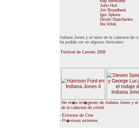
Ray Winstone
John Hurt
Jim Broadbent
Igor Jijikine
Dimitri Diatchenko
Ilia Volok
Indiana Jones y el reino de la calavera de cr
ha podido ver en algunos festivales:
Festival de Cannes 2008
Ver m�s im�genes de
Indiana Jones y el
de la calavera de cristal
-
Estrenos de Cine
-
Pr�ximos estrenos