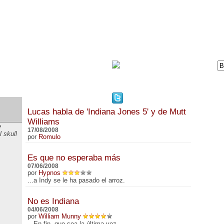
DVD
BLOG
FESTIVAL DE SAN SEBASTIÁN
Lucas habla de 'Indiana Jones 5' y de Mutt
Williams
e
17/08/2008
 skull
por
Romulo
Es que no esperaba más
07/06/2008
por
Hypnos
...a Indy se le ha pasado el arroz.
No es Indiana
04/06/2008
por
William Munny
...En fin, que sea la última vez...