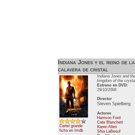
ESTRENOS DE CINE
ESTRENOS EN 
Indiana Jones y el reino de la
calavera de cristal
Indiana Jones and th
kingdom of the crystal
Estreno en DVD:
29/10/2008
Director
Steven Spielberg
Actores
Harrison Ford
Cate Blanchett
Cartel grande
Karen Allen
ficha en Imdb
Shia LaBeouf