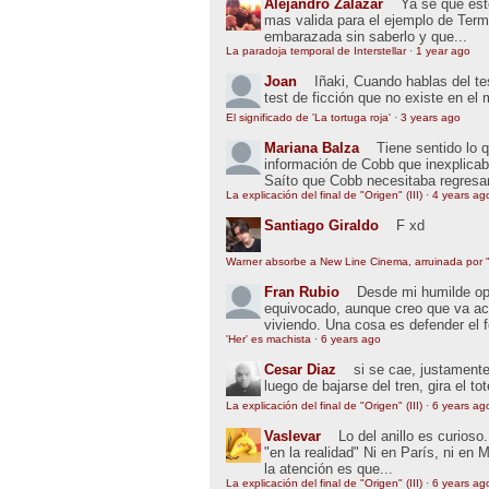
Alejandro Zalazar
Ya se que esto
mas valida para el ejemplo de Term
embarazada sin saberlo y que...
La paradoja temporal de Interstellar
·
1 year ago
Joan
Iñaki, Cuando hablas del t
test de ficción que no existe en el
El significado de 'La tortuga roja'
·
3 years ago
Mariana Balza
Tiene sentido lo 
información de Cobb que inexplic
Saíto que Cobb necesitaba regresar
La explicación del final de "Origen" (III)
·
4 years ag
Santiago Giraldo
F xd
Warner absorbe a New Line Cinema, arruinada por "
Fran Rubio
Desde mi humilde opin
equivocado, aunque creo que va ac
viviendo. Una cosa es defender el 
'Her' es machista
·
6 years ago
Cesar Diaz
si se cae, justamente
luego de bajarse del tren, gira el to
La explicación del final de "Origen" (III)
·
6 years ag
Vaslevar
Lo del anillo es curios
"en la realidad" Ni en París, ni en 
la atención es que...
La explicación del final de "Origen" (III)
·
6 years ag