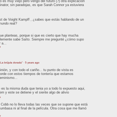
 es muy viejo pero vengo del futuro (?) otra explicacion
inator, sin paradojas, es que Sarah Connor ya estuviera
est de Voight Kampff , ¿sabes que estás hablando de un
 mundo real?
que planteas, porque si que es cierto que hay mucha
ablemente sabe Saíto. Siempre me pregunté ¿cómo supo
 a...
o
La brújula dorada"
·
5 years ago
ión, y con todo el cariño... tu punto de vista es
orde con estos tiempos de tontería que estamos
feminismo...
 es la misma duda que tenia yo a todo lo expuesto aqui,
tem y este se detiene y el siente algo de alivio
o
o. Cobb no lo lleva todas las veces que se supone que está
Mumbasa ni al final de la película. Otra cosa que me llamó
o