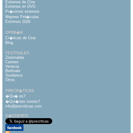
Estrenos de Cine
Estrenos en DVD
Pr�ximos estrenos
Mejores Pel�culas
Estrenos 2026
OPINI�N
Cr�ticas de Cine
Blog
FESTIVALES
Zinemaldia
Cannes
Venecia
Berlinale
Sundance
Otros
PRECR�TICAS
�Qu� es?
�Qui�nes somos?
info@precriticas.com
S�GUENOS