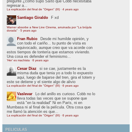
pregunté ¿cómo supo Saíto que Cobb necesitaba
regresar a...
La explicación del final de "Origen" (III)
·
4 years ago
Santiago Giraldo
F xd
Warner absorbe a New Line Cinema, arruinada por "La brújula
dorada"
·
5 years ago
Fran Rubio
Desde mi humilde opinión, y
con todo el cariño... tu punto de vista es
equivocado, aunque creo que va acorde con
estos tiempos de tontería que estamos viviendo.
Una cosa es defender el feminismo...
'Her' es machista
·
6 years ago
Cesar Diaz
si se cae, justamente es la
misma duda que tenia yo a todo lo expuesto
aqui, luego de bajarse del tren, gira el totem y
este se detiene y el siente algo de alivio
La explicación del final de "Origen" (III)
·
6 years ago
Vaslevar
Lo del anillo es curioso. Cobb no lo
lleva todas las veces que se supone que
está "en la realidad" Ni en París, ni en
Mumbasa ni al final de la película. Otra cosa que
me llamó la atención es que...
La explicación del final de "Origen" (III)
·
6 years ago
PELICULAS