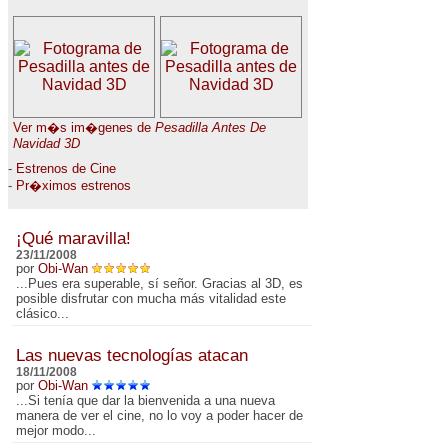
Ver m�s im�genes de
Pesadilla Antes De
Navidad 3D
-
Estrenos de Cine
-
Pr�ximos estrenos
¡Qué maravilla!
23/11/2008
por
Obi-Wan
...Pues era superable, sí señor. Gracias al 3D, es
posible disfrutar con mucha más vitalidad este
clásico...
Las nuevas tecnologías atacan
18/11/2008
por
Obi-Wan
...Si tenía que dar la bienvenida a una nueva
manera de ver el cine, no lo voy a poder hacer de
mejor modo...