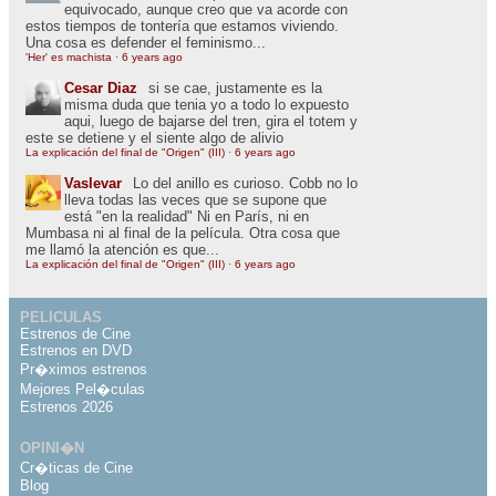
equivocado, aunque creo que va acorde con
estos tiempos de tontería que estamos viviendo.
Una cosa es defender el feminismo...
'Her' es machista
·
6 years ago
Cesar Diaz
si se cae, justamente es la
misma duda que tenia yo a todo lo expuesto
aqui, luego de bajarse del tren, gira el totem y
este se detiene y el siente algo de alivio
La explicación del final de "Origen" (III)
·
6 years ago
Vaslevar
Lo del anillo es curioso. Cobb no lo
lleva todas las veces que se supone que
está "en la realidad" Ni en París, ni en
Mumbasa ni al final de la película. Otra cosa que
me llamó la atención es que...
La explicación del final de "Origen" (III)
·
6 years ago
PELICULAS
Estrenos de Cine
Estrenos en DVD
Pr�ximos estrenos
Mejores Pel�culas
Estrenos 2026
OPINI�N
Cr�ticas de Cine
Blog