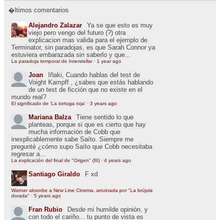
�ltimos comentarios
Alejandro Zalazar
Ya se que esto es muy
viejo pero vengo del futuro (?) otra
explicacion mas valida para el ejemplo de
Terminator, sin paradojas, es que Sarah Connor ya
estuviera embarazada sin saberlo y que...
La paradoja temporal de Interstellar
·
1 year ago
Joan
Iñaki, Cuando hablas del test de
Voight Kampff , ¿sabes que estás hablando
de un test de ficción que no existe en el
mundo real?
El significado de 'La tortuga roja'
·
3 years ago
Mariana Balza
Tiene sentido lo que
planteas, porque si que es cierto que hay
mucha información de Cobb que
inexplicablemente sabe Saíto. Siempre me
pregunté ¿cómo supo Saíto que Cobb necesitaba
regresar a...
La explicación del final de "Origen" (III)
·
4 years ago
Santiago Giraldo
F xd
Warner absorbe a New Line Cinema, arruinada por "La brújula
dorada"
·
5 years ago
Fran Rubio
Desde mi humilde opinión, y
con todo el cariño... tu punto de vista es