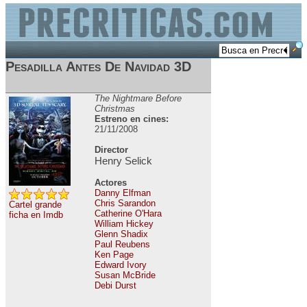
Pesadilla Antes De Navidad 3D
The Nightmare Before
Christmas
Estreno en cines:
21/11/2008
Director
Henry Selick
Actores
Danny Elfman
Chris Sarandon
Cartel grande
Catherine O'Hara
ficha en Imdb
William Hickey
Glenn Shadix
Paul Reubens
Ken Page
Edward Ivory
Susan McBride
Debi Durst