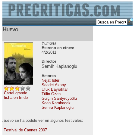
Huevo
Yumurta
Estreno en cines:
4/2/2011
Director
Semih Kaplanoglu
Actores
Nejat Isler
Saadet Aksoy
Ufuk Bayraktar
Cartel grande
Tülin Özen
ficha en Imdb
Gülçin Santýrcýoðlu
Kaan Karabacak
Semra Kaplanoglu
Huevo
se ha podido ver en algunos festivales:
Festival de Cannes 2007