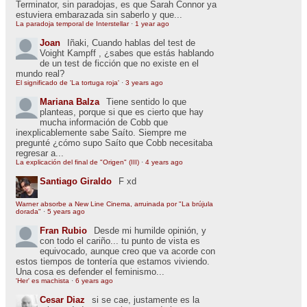
Terminator, sin paradojas, es que Sarah Connor ya
estuviera embarazada sin saberlo y que...
La paradoja temporal de Interstellar
·
1 year ago
Joan
Iñaki, Cuando hablas del test de
Voight Kampff , ¿sabes que estás hablando
de un test de ficción que no existe en el
mundo real?
El significado de 'La tortuga roja'
·
3 years ago
Mariana Balza
Tiene sentido lo que
planteas, porque si que es cierto que hay
mucha información de Cobb que
inexplicablemente sabe Saíto. Siempre me
pregunté ¿cómo supo Saíto que Cobb necesitaba
regresar a...
La explicación del final de "Origen" (III)
·
4 years ago
Santiago Giraldo
F xd
Warner absorbe a New Line Cinema, arruinada por "La brújula
dorada"
·
5 years ago
Fran Rubio
Desde mi humilde opinión, y
con todo el cariño... tu punto de vista es
equivocado, aunque creo que va acorde con
estos tiempos de tontería que estamos viviendo.
Una cosa es defender el feminismo...
'Her' es machista
·
6 years ago
Cesar Diaz
si se cae, justamente es la