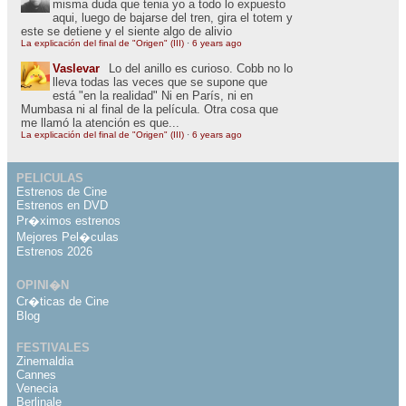
misma duda que tenia yo a todo lo expuesto
aqui, luego de bajarse del tren, gira el totem y
este se detiene y el siente algo de alivio
La explicación del final de "Origen" (III)
·
6 years ago
Vaslevar
Lo del anillo es curioso. Cobb no lo
lleva todas las veces que se supone que
está "en la realidad" Ni en París, ni en
Mumbasa ni al final de la película. Otra cosa que
me llamó la atención es que...
La explicación del final de "Origen" (III)
·
6 years ago
PELICULAS
Estrenos de Cine
Estrenos en DVD
Pr�ximos estrenos
Mejores Pel�culas
Estrenos 2026
OPINI�N
Cr�ticas de Cine
Blog
FESTIVALES
Zinemaldia
Cannes
Venecia
Berlinale