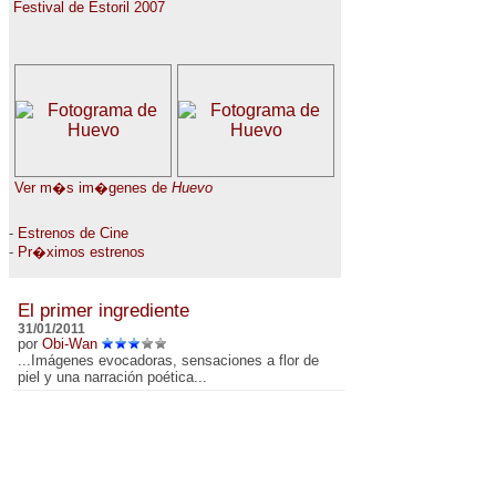
Festival de Estoril 2007
Ver m�s im�genes de
Huevo
-
Estrenos de Cine
-
Pr�ximos estrenos
El primer ingrediente
31/01/2011
por
Obi-Wan
...Imágenes evocadoras, sensaciones a flor de
piel y una narración poética...