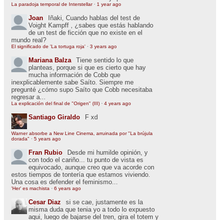
La paradoja temporal de Interstellar
·
1 year ago
Joan
Iñaki, Cuando hablas del test de
Voight Kampff , ¿sabes que estás hablando
de un test de ficción que no existe en el
mundo real?
El significado de 'La tortuga roja'
·
3 years ago
Mariana Balza
Tiene sentido lo que
planteas, porque si que es cierto que hay
mucha información de Cobb que
inexplicablemente sabe Saíto. Siempre me
pregunté ¿cómo supo Saíto que Cobb necesitaba
regresar a...
La explicación del final de "Origen" (III)
·
4 years ago
Santiago Giraldo
F xd
Warner absorbe a New Line Cinema, arruinada por "La brújula
dorada"
·
5 years ago
Fran Rubio
Desde mi humilde opinión, y
con todo el cariño... tu punto de vista es
equivocado, aunque creo que va acorde con
estos tiempos de tontería que estamos viviendo.
Una cosa es defender el feminismo...
'Her' es machista
·
6 years ago
Cesar Diaz
si se cae, justamente es la
misma duda que tenia yo a todo lo expuesto
aqui, luego de bajarse del tren, gira el totem y