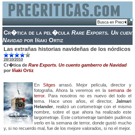
Cr�tica de la pel�cula
Rare Exports. Un cuent
Navidad
por Iñaki Ortiz
Las extrañas historias navideñas de los nórdicos
28/10/2010
Cr�tica de
Rare Exports. Un cuento gamberro de Navidad
por
Iñaki Ortiz
En
Sitges
arrasó. Mejor película, director y
fotografía. Ahora la veremos en la
semana de
terror
. Para nosotros no es nuevo del todo el
tema. Hace unos años, el director,
Jalmari
Helander
, realizó un cortometraje con el mismo
nombre, sobre el que ahora ha realizado este
largometraje. Este cortometraje también pudimos
verlo en la semana de terror, donde gustó mucho
y, si no recuerdo mal, fue de los mejore valorados, si no el mejor.