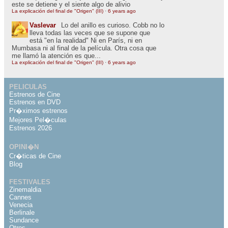
este se detiene y el siente algo de alivio
La explicación del final de "Origen" (III)
·
6 years ago
Vaslevar
Lo del anillo es curioso. Cobb no lo
lleva todas las veces que se supone que
está "en la realidad" Ni en París, ni en
Mumbasa ni al final de la película. Otra cosa que
me llamó la atención es que...
La explicación del final de "Origen" (III)
·
6 years ago
PELICULAS
Estrenos de Cine
Estrenos en DVD
Pr�ximos estrenos
Mejores Pel�culas
Estrenos 2026
OPINI�N
Cr�ticas de Cine
Blog
FESTIVALES
Zinemaldia
Cannes
Venecia
Berlinale
Sundance
Otros