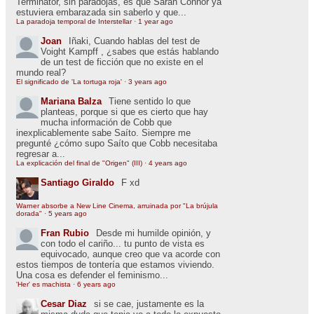
Terminator, sin paradojas, es que Sarah Connor ya
estuviera embarazada sin saberlo y que...
La paradoja temporal de Interstellar
·
1 year ago
Joan
Iñaki, Cuando hablas del test de
Voight Kampff , ¿sabes que estás hablando
de un test de ficción que no existe en el
mundo real?
El significado de 'La tortuga roja'
·
3 years ago
Mariana Balza
Tiene sentido lo que
planteas, porque si que es cierto que hay
mucha información de Cobb que
inexplicablemente sabe Saíto. Siempre me
pregunté ¿cómo supo Saíto que Cobb necesitaba
regresar a...
La explicación del final de "Origen" (III)
·
4 years ago
Santiago Giraldo
F xd
Warner absorbe a New Line Cinema, arruinada por "La brújula
dorada"
·
5 years ago
Fran Rubio
Desde mi humilde opinión, y
con todo el cariño... tu punto de vista es
equivocado, aunque creo que va acorde con
estos tiempos de tontería que estamos viviendo.
Una cosa es defender el feminismo...
'Her' es machista
·
6 years ago
Cesar Diaz
si se cae, justamente es la