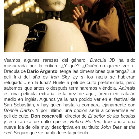
Veamos algunas rarezas del género.
Dracula 3D
ha sido
masacrada por la crítica. ¿Y qué? ¿Quién no quiere ver el
Dracula de
Dario Argento
, tenga las dimensiones que tenga? La
peli friki del año es
Iron Sky
¿y si los nazis se hubieran
refugiado... en la luna? Huele a peli de culto prefabricado, pero
sabemos que antes o después terminaremos viéndola.
Animals
es una película extraña, esta vez de aquí, medio en catalán
medio en inglés. Algunos ya la han podido ver en el festival de
San Sebastián, y hay quien hasta la compara lejanamente con
Donnie Darko
. Y por último, una opción seria a convertirse en
peli de culto.
Don coscarelli
, director de
El señor de las bestias
y esa rareza de culto que es
Bubba Ho-Tep
, trae ahora una
nueva ida de olla muy descriptiva en su título:
John Dies at the
end
. Seguro que se habla de esta película.