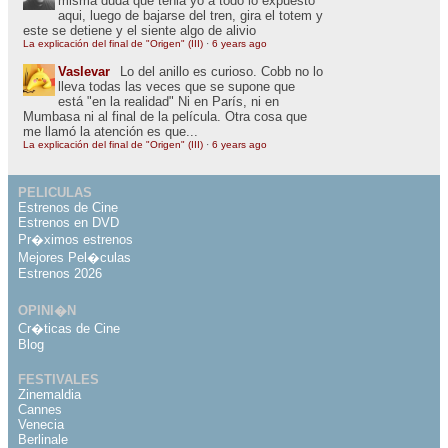
misma duda que tenia yo a todo lo expuesto
aqui, luego de bajarse del tren, gira el totem y
este se detiene y el siente algo de alivio
La explicación del final de "Origen" (III)
·
6 years ago
Vaslevar
Lo del anillo es curioso. Cobb no lo
lleva todas las veces que se supone que
está "en la realidad" Ni en París, ni en
Mumbasa ni al final de la película. Otra cosa que
me llamó la atención es que...
La explicación del final de "Origen" (III)
·
6 years ago
PELICULAS
Estrenos de Cine
Estrenos en DVD
Pr�ximos estrenos
Mejores Pel�culas
Estrenos 2026
OPINI�N
Cr�ticas de Cine
Blog
FESTIVALES
Zinemaldia
Cannes
Venecia
Berlinale