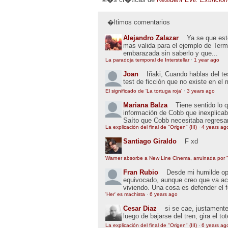
�ltimos comentarios
Alejandro Zalazar
Ya se que esto
mas valida para el ejemplo de Term
embarazada sin saberlo y que...
La paradoja temporal de Interstellar
·
1 year ago
Joan
Iñaki, Cuando hablas del t
test de ficción que no existe en el
El significado de 'La tortuga roja'
·
3 years ago
Mariana Balza
Tiene sentido lo 
información de Cobb que inexplic
Saíto que Cobb necesitaba regresar
La explicación del final de "Origen" (III)
·
4 years ag
Santiago Giraldo
F xd
Warner absorbe a New Line Cinema, arruinada por "
Fran Rubio
Desde mi humilde opin
equivocado, aunque creo que va ac
viviendo. Una cosa es defender el 
'Her' es machista
·
6 years ago
Cesar Diaz
si se cae, justamente
luego de bajarse del tren, gira el to
La explicación del final de "Origen" (III)
·
6 years ag