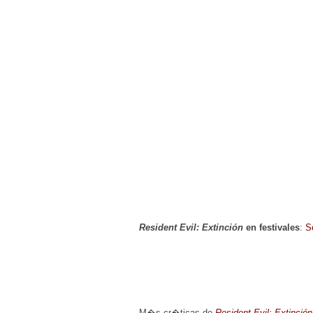
Resident Evil: Extinción
en festivales
:
S
M�s cr�ticas de
Resident Evil: Extinción