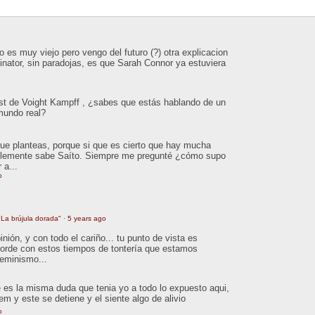
 es muy viejo pero vengo del futuro (?) otra explicacion
inator, sin paradojas, es que Sarah Connor ya estuviera
est de Voight Kampff , ¿sabes que estás hablando de un
 mundo real?
que planteas, porque si que es cierto que hay mucha
ablemente sabe Saíto. Siempre me pregunté ¿cómo supo
 a...
o
La brújula dorada"
·
5 years ago
ión, y con todo el cariño... tu punto de vista es
orde con estos tiempos de tontería que estamos
feminismo...
 es la misma duda que tenia yo a todo lo expuesto aqui,
tem y este se detiene y el siente algo de alivio
o