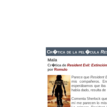
ESTRENOS DE CINE
ESTRENOS EN 
Cr�tica de la pel�cula
Res
Mala
Cr�tica de
Resident Evil: Extinción
por
Romulo
Parece que
Resident E
mis compañeros. Enc
esperábamos que iba a
había dado, resulta de
Comenta Sherlock que l
mí me parecen lo mis