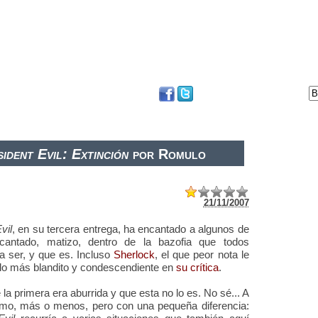
DVD
BLOG
FESTIVAL DE SAN SEBASTIÁN
ident Evil: Extinción
por Romulo
21/11/2007
vil
, en su tercera entrega, ha encantado a algunos de
antado, matizo, dentro de la bazofia que todos
 ser, y que es. Incluso
Sherlock
, el que peor nota le
 lo más blandito y condescendiente en
su crítica
.
a primera era aburrida y que esta no lo es. No sé... A
mo, más o menos, pero con una pequeña diferencia: