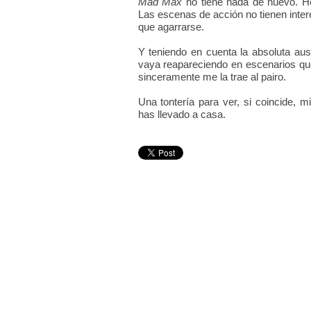
Mad Max
no tiene nada de nuevo. H
Las escenas de acción no tienen interé
que agarrarse.
Y teniendo en cuenta la absoluta aus
vaya reapareciendo en escenarios que
sinceramente me la trae al pairo.
Una tontería para ver, si coincide, 
has llevado a casa.