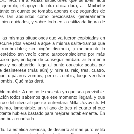
Evil
recurría a varias situaciones que también aquí
 ejemplo; el apoyo de otra chica dura, allí
Michelle
e tanto en cuanto se tomaba apenas diez segundos de
res tan absurdos como preciosistas generalmente
bien cuidados, y sobre todo en la estilizada figura de
e las mismas situaciones que ya fueron explotadas en
 recurre ¡dos veces! a aquella misma salita-trampa que
 romboidales; sin ningún disimulo, ¡exactamente lo
o estético tan vacío como autocomplaciente por más
ción que, en lugar de conseguir embarullar la mente
ado y no aburrido, llega al punto opuesto: acaba por
 desinterese (más aún) y mire su reloj tres, cuatro,
unta: pájaros zombis, perros zombis, luego vendrán
 zombis. Qué más dará.
ble malote. A uno no le molesta ya que sea previsible.
ación todos sabemos que ese momento llegará, y que
uo definitivo al que se enfrentará Milla Jovovich. El
ísimo, lamentable, un villano de tres al cuarto al que
potente hubiera bastado para mejorar notablemente. En
andíbula cuadrada.
ada. La estética arenosa, de desierto al más puro estilo