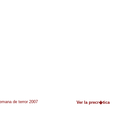
emana de terror 2007
Ver la precr�tica