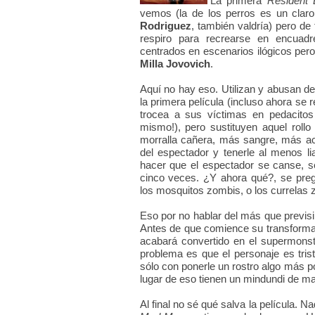
La primera
Resident 
vemos (la de los perros es un claro
Rodriguez
, también valdría) pero d
respiro para recrearse en encuad
centrados en escenarios ilógicos pero 
Milla Jovovich
.
Aquí no hay eso. Utilizan y abusan d
la primera película (incluso ahora se
trocea a sus víctimas en pedacitos
mismo!), pero sustituyen aquel roll
morralla cañera, más sangre, más ac
del espectador y tenerle al menos li
hacer que el espectador se canse, se
cinco veces. ¿Y ahora qué?, se preg
los mosquitos zombis, o los currelas
Eso por no hablar del más que previsi
Antes de que comience su transform
acabará convertido en el supermonstr
problema es que el personaje es trist
sólo con ponerle un rostro algo más 
lugar de eso tienen un mindundi de m
Al final no sé qué salva la película. N