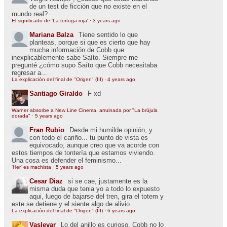
de un test de ficción que no existe en el
mundo real?
El significado de 'La tortuga roja'
·
3 years ago
Mariana Balza
Tiene sentido lo que
planteas, porque si que es cierto que hay
mucha información de Cobb que
inexplicablemente sabe Saíto. Siempre me
pregunté ¿cómo supo Saíto que Cobb necesitaba
regresar a...
La explicación del final de "Origen" (III)
·
4 years ago
Santiago Giraldo
F xd
Warner absorbe a New Line Cinema, arruinada por "La brújula
dorada"
·
5 years ago
Fran Rubio
Desde mi humilde opinión, y
con todo el cariño... tu punto de vista es
equivocado, aunque creo que va acorde con
estos tiempos de tontería que estamos viviendo.
Una cosa es defender el feminismo...
'Her' es machista
·
5 years ago
Cesar Diaz
si se cae, justamente es la
misma duda que tenia yo a todo lo expuesto
aqui, luego de bajarse del tren, gira el totem y
este se detiene y el siente algo de alivio
La explicación del final de "Origen" (III)
·
6 years ago
Vaslevar
Lo del anillo es curioso. Cobb no lo