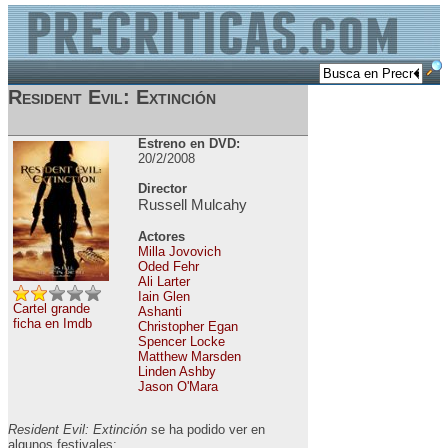
Resident Evil: Extinción
Estreno en DVD:
20/2/2008
Director
Russell Mulcahy
Actores
Milla Jovovich
Oded Fehr
Ali Larter
Iain Glen
Cartel grande
Ashanti
ficha en Imdb
Christopher Egan
Spencer Locke
Matthew Marsden
Linden Ashby
Jason O'Mara
Resident Evil: Extinción
se ha podido ver en
algunos festivales: