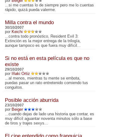
por
Beiger
...si me cuentas lo de siempre pero me lo cuentas
rápido, quizá pueda valerme.
Milla contra el mundo
30/10/2007
por
Keichi
...contra todo pronóstico, Resident Evil 3:
Extinción es la mejor entrega de la trilogía,
aunque tampoco es que fuera muy difícil...
Si no está en esta película es que no
existe
29/10/2007
por
Iñaki Ortiz
...al menos, mientras tu mente se embota,
puedas pasar un rato entretenido comiendo tus
conguitos.
Posible acción aburrida
23/10/2007
por
Beiger
...cuando dejas de lado una historia que contar, es
muy difícil aguantar noventa minutos sólo a base
de tiros y trajes sexys...
El cine entendido como franquicia