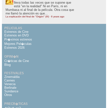
lleva todas las veces que se supone que
está "en la realidad" Ni en París, ni en
Mumbasa ni al final de la película. Otra cosa que
me llamó la atención es que...
La explicación del final de "Origen" (III)
·
6 years ago
PELICULAS
Estrenos de Cine
Estrenos en DVD
Pr�ximos estrenos
Mejores Pel�culas
Estrenos 2026
OPINI�N
Cr�ticas de Cine
Blog
FESTIVALES
Zinemaldia
Cannes
Venecia
Berlinale
Sundance
Otros
PRECR�TICAS