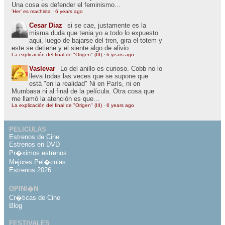
Una cosa es defender el feminismo...
'Her' es machista
·
6 years ago
Cesar Diaz
si se cae, justamente es la
misma duda que tenia yo a todo lo expuesto
aqui, luego de bajarse del tren, gira el totem y
este se detiene y el siente algo de alivio
La explicación del final de "Origen" (III)
·
6 years ago
Vaslevar
Lo del anillo es curioso. Cobb no lo
lleva todas las veces que se supone que
está "en la realidad" Ni en París, ni en
Mumbasa ni al final de la película. Otra cosa que
me llamó la atención es que...
La explicación del final de "Origen" (III)
·
6 years ago
PELICULAS
Estrenos de Cine
Estrenos en DVD
Pr�ximos estrenos
Mejores Pel�culas
Estrenos 2026
OPINI�N
Cr�ticas de Cine
Blog
FESTIVALES