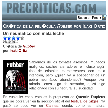
Cr�tica de la pel�cula
Rubber
por Iñaki Ortiz
Un neumático con mala leche
07/10/2010
Cr�tica de
Rubber
por
Iñaki Ortiz
Sabíamos de los tomates asesinos, muñecos
malignos, coches aterradores e incluso algún
tipo de cristales extraterrestres con mala
intención, pero ¿quién va a sospechar de un
pobre neumático abandonado? Aunque bien
mirado tienen algo de aterrador, quizá algo
relacionado con su negrura, su suciedad.
En cualquier caso, esta es la propuesta de
Quentin Dupieux
que se podrá ver en la sección oficial del
festival de Sitges
. Ya
pasó se pudo ver en
Cannes
, donde, como es natural