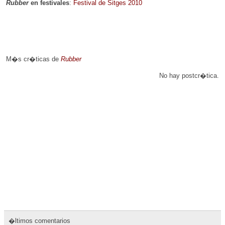
Rubber
en festivales
:
Festival de Sitges 2010
M�s cr�ticas de
Rubber
No hay postcr�tica.
�ltimos comentarios