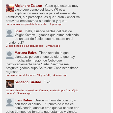
Alejandro Zalazar
Ya se que esto es muy
viejo pero vengo del futuro (?) otra
explicacion mas valida para el ejemplo de
Terminator, sin paradojas, es que Sarah Connor ya
estuviera embarazada sin saberlo y que...
La paradoja temporal de Interstellar
·
1 year ago
Joan
Iñaki, Cuando hablas del test de
Voight Kampff , ¿sabes que estás hablando
de un test de ficción que no existe en el
mundo real?
El significado de 'La tortuga roja'
·
3 years ago
Mariana Balza
Tiene sentido lo que
planteas, porque si que es cierto que hay
mucha información de Cobb que
inexplicablemente sabe Saíto. Siempre me
pregunté ¿cómo supo Saíto que Cobb necesitaba
regresar a...
La explicación del final de "Origen" (III)
·
4 years ago
Santiago Giraldo
F xd
Warner absorbe a New Line Cinema, arruinada por "La brújula
dorada"
·
5 years ago
Fran Rubio
Desde mi humilde opinión, y
con todo el cariño... tu punto de vista es
equivocado, aunque creo que va acorde con
estos tiempos de tontería que estamos viviendo.