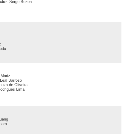
ctor
: Serge Bozon
s
z
edo
 Mariz
 Leal Barroso
ouza de Oliveira
odrigues Lima
ruang
gham