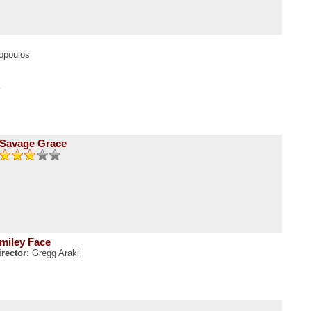
lopoulos
Savage Grace
miley Face
irector
: Gregg Araki