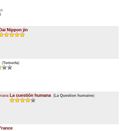
ri
d
Dai Nippon jin
(
Yumurta
)
La cuestión humana
(
La Question humaine
)
France