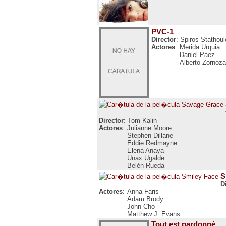
PVC-1
Director
: Spiros Stathou
Actores
:
Merida Urquia
Daniel Paez
Alberto Zornoza
Director
: Tom Kalin
Actores
:
Julianne Moore
Stephen Dillane
Eddie Redmayne
Elena Anaya
Unax Ugalde
Belén Rueda
S
D
Actores
:
Anna Faris
Adam Brody
John Cho
Matthew J. Evans
Tout est pardonné