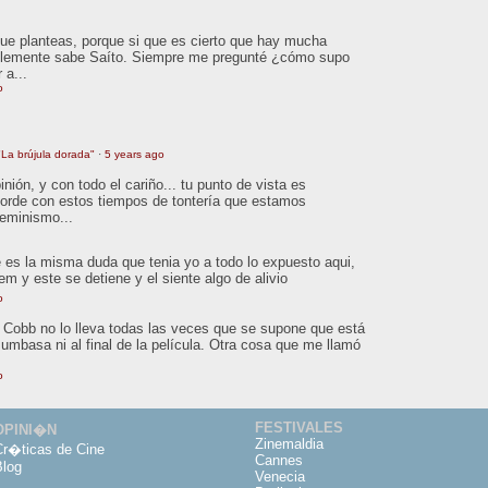
que planteas, porque si que es cierto que hay mucha
ablemente sabe Saíto. Siempre me pregunté ¿cómo supo
 a...
o
La brújula dorada"
·
5 years ago
ión, y con todo el cariño... tu punto de vista es
orde con estos tiempos de tontería que estamos
feminismo...
 es la misma duda que tenia yo a todo lo expuesto aqui,
tem y este se detiene y el siente algo de alivio
o
o. Cobb no lo lleva todas las veces que se supone que está
Mumbasa ni al final de la película. Otra cosa que me llamó
o
FESTIVALES
OPINI�N
Zinemaldia
Cr�ticas de Cine
Cannes
Blog
Venecia