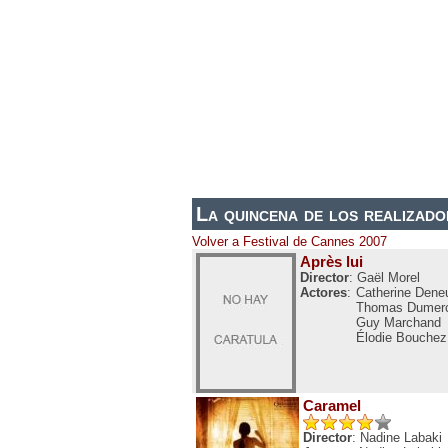
ESTRENOS DE CINE
ESTRENOS EN 
La quincena de los realizado
Volver a Festival de Cannes 2007
Après lui
Director
: Gaël Morel
Actores
:
Catherine Dene
Thomas Dumer
Guy Marchand
Élodie Bouchez
Caramel
Director
: Nadine Labaki