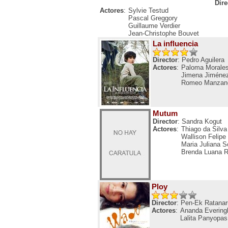
Dire
Actores
:
Sylvie Testud
Pascal Greggory
Guillaume Verdier
Jean-Christophe Bouvet
La influencia
Director
: Pedro Aguilera
Actores
:
Paloma Morale
Jimena Jiméne
Romeo Manzan
Mutum
Director
: Sandra Kogut
Actores
:
Thiago da Silva
Wallison Felipe
Maria Juliana S
Brenda Luana R
Ploy
Director
: Pen-Ek Ratana
Actores
:
Ananda Everin
Lalita Panyopas