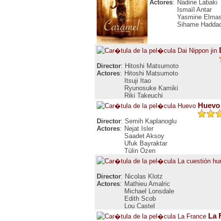
Actores
:
Nadine Labaki
Ismaïl Antar
Yasmine Elmas
Sihame Hadda
Director
: Hitoshi Matsumoto
Actores
:
Hitoshi Matsumoto
Itsuji Itao
Ryunosuke Kamiki
Riki Takeuchi
Huevo
Director
: Semih Kaplanoglu
Actores
:
Nejat Isler
Saadet Aksoy
Ufuk Bayraktar
Tülin Özen
Director
: Nicolas Klotz
Actores
:
Mathieu Amalric
Michael Lonsdale
Edith Scob
Lou Castel
La 