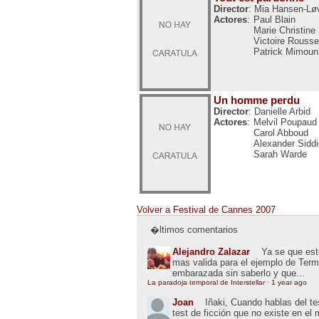
Director
: Mia Hansen-Lø
Actores
:
Paul Blain
Marie Christine 
Victoire Rouss
Patrick Mimoun
Un homme perdu
Director
: Danielle Arbid
Actores
:
Melvil Poupaud
Carol Abboud
Alexander Siddi
Sarah Warde
Volver a Festival de Cannes 2007
�ltimos comentarios
Alejandro Zalazar
Ya se que esto
mas valida para el ejemplo de Term
embarazada sin saberlo y que...
La paradoja temporal de Interstellar
·
1 year ago
Joan
Iñaki, Cuando hablas del t
test de ficción que no existe en el