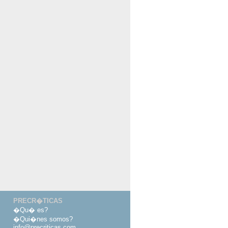
PRECR�TICAS
�Qu� es?
�Qui�nes somos?
info@precriticas.com