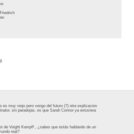
ve
Friedrich
eau
g
 es muy viejo pero vengo del futuro (?) otra explicacion
inator, sin paradojas, es que Sarah Connor ya estuviera
est de Voight Kampff , ¿sabes que estás hablando de un
 mundo real?