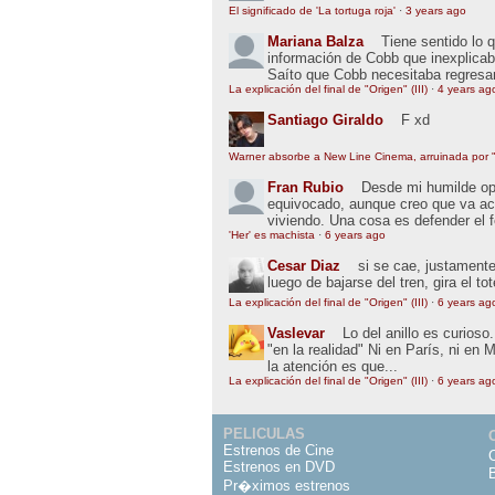
El significado de 'La tortuga roja'
·
3 years ago
Mariana Balza
Tiene sentido lo 
información de Cobb que inexplic
Saíto que Cobb necesitaba regresar
La explicación del final de "Origen" (III)
·
4 years ag
Santiago Giraldo
F xd
Warner absorbe a New Line Cinema, arruinada por "
Fran Rubio
Desde mi humilde opin
equivocado, aunque creo que va ac
viviendo. Una cosa es defender el 
'Her' es machista
·
6 years ago
Cesar Diaz
si se cae, justamente
luego de bajarse del tren, gira el to
La explicación del final de "Origen" (III)
·
6 years ag
Vaslevar
Lo del anillo es curios
"en la realidad" Ni en París, ni en 
la atención es que...
La explicación del final de "Origen" (III)
·
6 years ag
PELICULAS
Estrenos de Cine
Estrenos en DVD
Pr�ximos estrenos