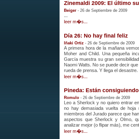
Zinemaldi 2009: El último su
Beiger
- 26 de Septiembre de 2009
...
leer m�s...
Día 26: No hay final feliz
Iñaki Ortiz
- 26 de Septiembre de 2009
A primera hora de la mañana vemos u
Moher and Child. Una pequeña inc
García muestra su gran sensibilida
Naomi Watts. No se puede decir que s
rueda de prensa. Y llega el desastre. 
leer m�s...
Pineda: Están consiguiendo
Romulo
- 26 de Septiembre de 2009
Leo a Sherlock y no quiero entrar en
no hay demasiada vuelta de hoja 
miembros del Jurado parece que han pr
aspectos que Sherlock y Olmo, q
analizar mejor (o flipar más), me cent
leer m�s...