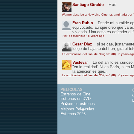
Santiago Giraldo
F xd
Warner absorbe a New Line Cinema, arruinada por "
Fran Rubio
Desde mi humilde opin
equivocado, aunque creo que va ac
viviendo. Una cosa es defender el 
'Her' es machista
·
6 years ago
Cesar Diaz
si se cae, justamente
luego de bajarse del tren, gira el to
La explicación del final de "Origen" (III)
·
6 years ag
Vaslevar
Lo del anillo es curios
"en la realidad" Ni en París, ni en 
la atención es que...
La explicación del final de "Origen" (III)
·
6 years ag
PELICULAS
Estrenos de Cine
Estrenos en DVD
Pr�ximos estrenos
Mejores Pel�culas
Estrenos 2026