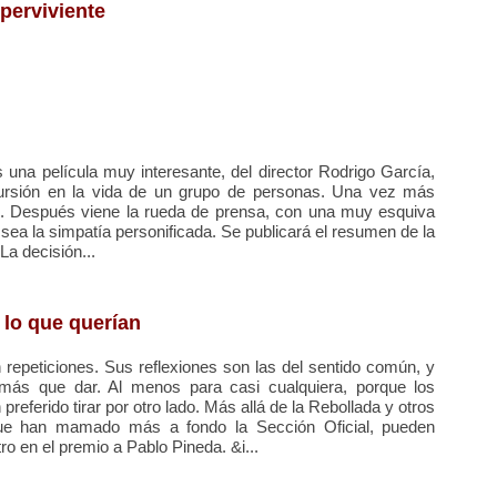
perviviente
na película muy interesante, del director Rodrigo García,
ursión en la vida de un grupo de personas. Una vez más
d. Después viene la rueda de prensa, con una muy esquiva
ea la simpatía personificada. Se publicará el resumen de la
La decisión...
 lo que querían
 repeticiones. Sus reflexiones son las del sentido común, y
más que dar. Al menos para casi cualquiera, porque los
eferido tirar por otro lado. Más allá de la Rebollada y otros
ue han mamado más a fondo la Sección Oficial, pueden
ro en el premio a Pablo Pineda. &i...