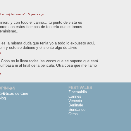
La brújula dorada"
·
5 years ago
ión, y con todo el cariño... tu punto de vista es
orde con estos tiempos de tontería que estamos
feminismo...
 es la misma duda que tenia yo a todo lo expuesto aqui,
tem y este se detiene y el siente algo de alivio
o
o. Cobb no lo lleva todas las veces que se supone que está
Mumbasa ni al final de la película. Otra cosa que me llamó
o
FESTIVALES
OPINI�N
Zinemaldia
Cr�ticas de Cine
Cannes
Blog
Venecia
Berlinale
Sundance
Otros