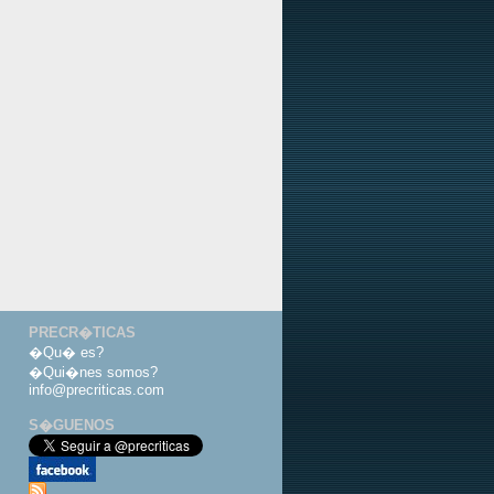
PRECR�TICAS
�Qu� es?
�Qui�nes somos?
info@precriticas.com
S�GUENOS