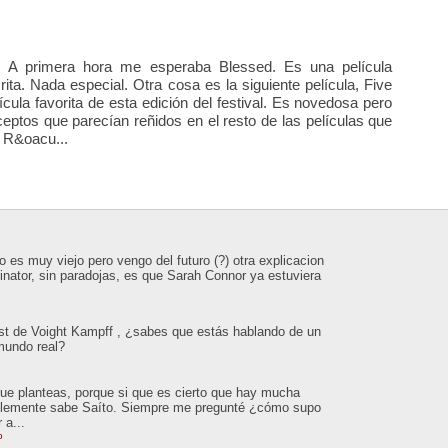
 A primera hora me esperaba Blessed. Es una película
ita. Nada especial. Otra cosa es la siguiente película, Five
cula favorita de esta edición del festival. Es novedosa pero
eptos que parecían reñidos en el resto de las películas que
 R&oacu...
 es muy viejo pero vengo del futuro (?) otra explicacion
inator, sin paradojas, es que Sarah Connor ya estuviera
est de Voight Kampff , ¿sabes que estás hablando de un
 mundo real?
que planteas, porque si que es cierto que hay mucha
ablemente sabe Saíto. Siempre me pregunté ¿cómo supo
 a...
o