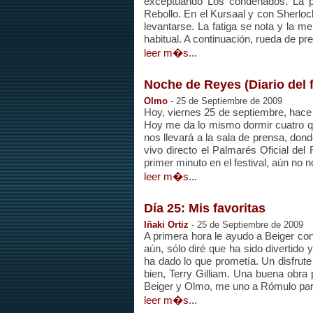
exceptuando Los condenados. La pr
Rebollo. En el Kursaal y con Sherl
levantarse. La fatiga se nota y la m
habitual. A continuación, rueda de pr
leer m�s...
Noche de Reyes (Diario del fe
Olmo
- 25 de Septiembre de 2009
Hoy, viernes 25 de septiembre, hace u
Hoy me da lo mismo dormir cuatro q
nos llevará a la sala de prensa, do
vivo directo el Palmarés Oficial de
primer minuto en el festival, aún no
leer m�s...
Día 25: Mis favoritas
Iñaki Ortiz
- 25 de Septiembre de 2009
A primera hora le ayudo a Beiger co
aún, sólo diré que ha sido divertido 
ha dado lo que prometía. Un disfrute
bien, Terry Gilliam. Una buena obr
Beiger y Olmo, me uno a Rómulo par
leer m�s...