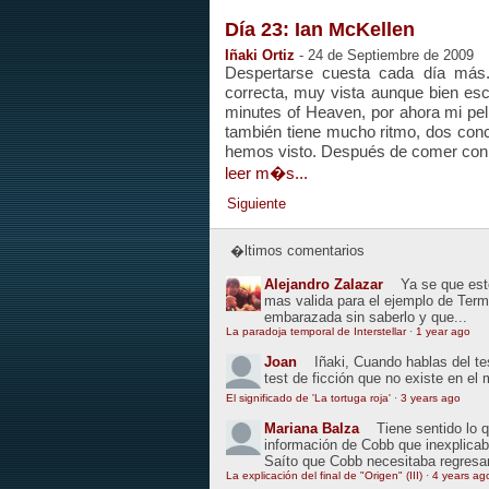
Día 23: Ian McKellen
Iñaki Ortiz
- 24 de Septiembre de 2009
Despertarse cuesta cada día más.
correcta, muy vista aunque bien escr
minutes of Heaven, por ahora mi pelí
también tiene mucho ritmo, dos conc
hemos visto. Después de comer con
leer m�s...
Siguiente
�ltimos comentarios
Alejandro Zalazar
Ya se que esto
mas valida para el ejemplo de Term
embarazada sin saberlo y que...
La paradoja temporal de Interstellar
·
1 year ago
Joan
Iñaki, Cuando hablas del t
test de ficción que no existe en el
El significado de 'La tortuga roja'
·
3 years ago
Mariana Balza
Tiene sentido lo 
información de Cobb que inexplic
Saíto que Cobb necesitaba regresar
La explicación del final de "Origen" (III)
·
4 years ag