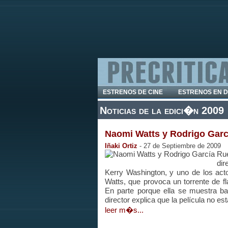
ESTRENOS DE CINE
ESTRENOS EN 
Noticias de la edici�n 2009
Naomi Watts y Rodrigo Garc
Iñaki Ortiz
- 27 de Septiembre de 2009
Rue
dir
Kerry Washington, y uno de los ac
Watts, que provoca un torrente de f
En parte porque ella se muestra ba
director explica que la película no es
leer m�s...