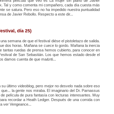
imera película que veo es La mujer sin piano de Javier
ock. Tal y como comenta mi compañero, cada día cuesta más
ente se satura. Pero eso no ha impedido nuestra puntualidad
ensa de Javier Rebollo. Respecto a este dir...
stival, día 25)
na semana de que el festival diése el pistoletazo de salida.
ue dos horas. Mañana se cuece lo gordo. Mañana la inercia
nde tantas ruedas de prensa hemos cubierto, para conocer en
l Festival de San Sebastián. Los que hemos estado desde el
 nos damos cuenta de que ma&nti...
n su último videoblog, pero mejor no desvelo nada sobre eso
y que... la gente nos miraba. El imaginario del Dr. Parnassus
 de película de pura fantasía con lecturas interesantes. Muy
a para recordar a Heath Ledger. Después de una comida con
a ver Vengeance...