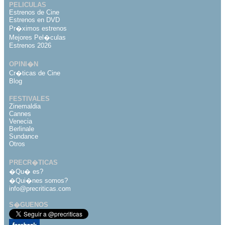
PELICULAS
Estrenos de Cine
Estrenos en DVD
Pr�ximos estrenos
Mejores Pel�culas
Estrenos 2026
OPINI�N
Cr�ticas de Cine
Blog
FESTIVALES
Zinemaldia
Cannes
Venecia
Berlinale
Sundance
Otros
PRECR�TICAS
�Qu� es?
�Qui�nes somos?
info@precriticas.com
S�GUENOS