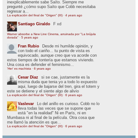
inexplicablemente sabe Saíto. Siempre me
pregunté ¿cómo supo Saíto que Cobb necesitaba
regresar a...
La explicación del final de "Origen" (III)
·
4 years ago
Santiago Giraldo
F xd
Warner absorbe a New Line Cinema, arruinada por "La brújula
dorada"
·
5 years ago
Fran Rubio
Desde mi humilde opinión, y
con todo el cariño... tu punto de vista es
equivocado, aunque creo que va acorde con
estos tiempos de tontería que estamos viviendo.
Una cosa es defender el feminismo...
'Her' es machista
·
6 years ago
Cesar Diaz
si se cae, justamente es la
misma duda que tenia yo a todo lo expuesto
aqui, luego de bajarse del tren, gira el totem y
este se detiene y el siente algo de alivio
La explicación del final de "Origen" (III)
·
6 years ago
Vaslevar
Lo del anillo es curioso. Cobb no lo
lleva todas las veces que se supone que
está "en la realidad" Ni en París, ni en
Mumbasa ni al final de la película. Otra cosa que
me llamó la atención es que...
La explicación del final de "Origen" (III)
·
6 years ago