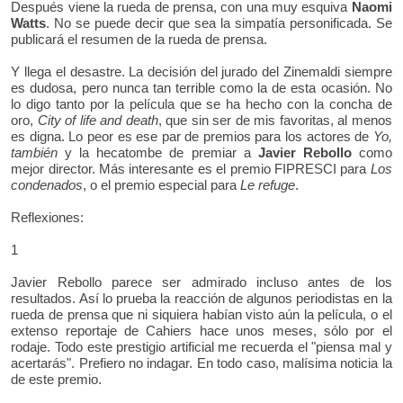
Después viene la rueda de prensa, con una muy esquiva
Naomi
Watts
. No se puede decir que sea la simpatía personificada. Se
publicará el resumen de la rueda de prensa.
Y llega el desastre. La decisión del jurado del Zinemaldi siempre
es dudosa, pero nunca tan terrible como la de esta ocasión. No
lo digo tanto por la película que se ha hecho con la concha de
oro,
City of life and death
, que sin ser de mis favoritas, al menos
es digna. Lo peor es ese par de premios para los actores de
Yo,
también
y la hecatombe de premiar a
Javier Rebollo
como
mejor director. Más interesante es el premio FIPRESCI para
Los
condenados
, o el premio especial para
Le refuge
.
Reflexiones:
1
Javier Rebollo parece ser admirado incluso antes de los
resultados. Así lo prueba la reacción de algunos periodistas en la
rueda de prensa que ni siquiera habían visto aún la película, o el
extenso reportaje de Cahiers hace unos meses, sólo por el
rodaje. Todo este prestigio artificial me recuerda el "piensa mal y
acertarás". Prefiero no indagar. En todo caso, malísima noticia la
de este premio.