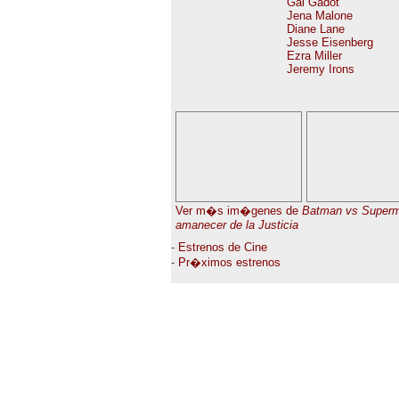
Gal Gadot
Jena Malone
Diane Lane
Jesse Eisenberg
Ezra Miller
Jeremy Irons
Ver m�s im�genes de
Batman vs Superm
amanecer de la Justicia
-
Estrenos de Cine
-
Pr�ximos estrenos