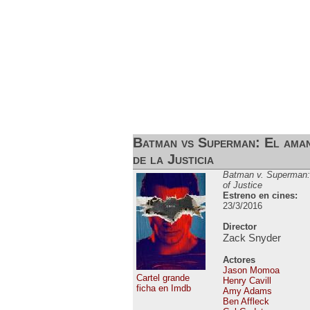
ESTRENOS DE CINE
ESTRENOS EN 
Batman vs Superman: El ama
de la Justicia
Batman v. Superman
of Justice
Estreno en cines:
23/3/2016
Director
Zack Snyder
Actores
Jason Momoa
Cartel grande
Henry Cavill
ficha en Imdb
Amy Adams
Ben Affleck