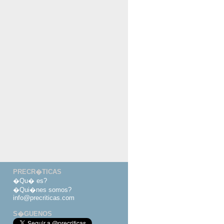
PRECR�TICAS
�Qu� es?
�Qui�nes somos?
info@precriticas.com
S�GUENOS