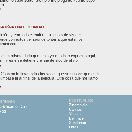
ablemente sabe Saíto. Siempre me pregunté ¿cómo supo
 a...
o
La brújula dorada"
·
5 years ago
ión, y con todo el cariño... tu punto de vista es
orde con estos tiempos de tontería que estamos
feminismo...
 es la misma duda que tenia yo a todo lo expuesto aqui,
tem y este se detiene y el siente algo de alivio
o
o. Cobb no lo lleva todas las veces que se supone que está
Mumbasa ni al final de la película. Otra cosa que me llamó
o
FESTIVALES
OPINI�N
Zinemaldia
Cr�ticas de Cine
Cannes
Blog
Venecia
Berlinale
Sundance
Otros