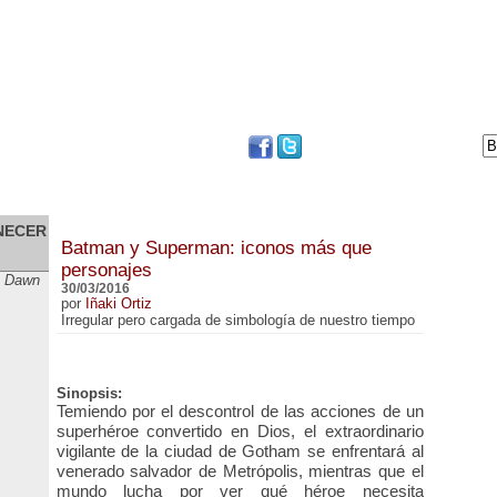
DVD
BLOG
FESTIVAL DE SAN SEBASTIÁN
necer
Batman y Superman: iconos más que
personajes
: Dawn
30/03/2016
por
Iñaki Ortiz
Irregular pero cargada de simbología de nuestro tiempo
Sinopsis:
Temiendo por el descontrol de las acciones de un
superhéroe convertido en Dios, el extraordinario
vigilante de la ciudad de Gotham se enfrentará al
venerado salvador de Metrópolis, mientras que el
mundo lucha por ver qué héroe necesita