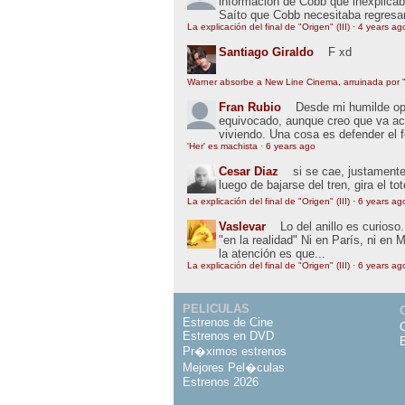
información de Cobb que inexplic
Saíto que Cobb necesitaba regresar
La explicación del final de "Origen" (III)
·
4 years ag
Santiago Giraldo
F xd
Warner absorbe a New Line Cinema, arruinada por "
Fran Rubio
Desde mi humilde opin
equivocado, aunque creo que va ac
viviendo. Una cosa es defender el 
'Her' es machista
·
6 years ago
Cesar Diaz
si se cae, justamente
luego de bajarse del tren, gira el to
La explicación del final de "Origen" (III)
·
6 years ag
Vaslevar
Lo del anillo es curios
"en la realidad" Ni en París, ni en 
la atención es que...
La explicación del final de "Origen" (III)
·
6 years ag
PELICULAS
Estrenos de Cine
Estrenos en DVD
Pr�ximos estrenos
Mejores Pel�culas
Estrenos 2026