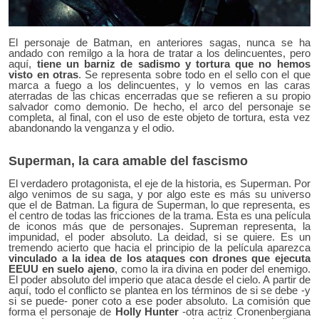
El personaje de Batman, en anteriores sagas, nunca se ha
andado con remilgo a la hora de tratar a los delincuentes, pero
aquí,
tiene un barniz de sadismo y tortura que no hemos
visto en otras
. Se representa sobre todo en el sello con el que
marca a fuego a los delincuentes, y lo vemos en las caras
aterradas de las chicas encerradas que se refieren a su propio
salvador como demonio. De hecho, el arco del personaje se
completa, al final, con el uso de este objeto de tortura, esta vez
abandonando la venganza y el odio.
Superman, la cara amable del fascismo
El verdadero protagonista, el eje de la historia, es Superman. Por
algo venimos de su saga, y por algo este es más su universo
que el de Batman. La figura de Superman, lo que representa, es
el centro de todas las fricciones de la trama. Esta es una película
de iconos más que de personajes.
Supreman representa, la
impunidad, el poder absoluto
. La deidad, si se quiere. Es un
tremendo acierto que hacia el principio de la película aparezca
vinculado a la idea de los ataques con drones que ejecuta
EEUU en suelo ajeno
, como la ira divina en poder del enemigo.
El poder absoluto del imperio que ataca desde el cielo. A partir de
aquí, todo el conflicto se plantea en los términos de si se debe -y
si se puede- poner coto a ese poder absoluto. La comisión que
forma el personaje de
Hol
l
y Hunter
-otra actriz Cronenbergiana