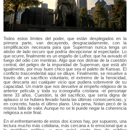
Todos estos límites del poder, que están desplegados en la
primera parte, van decayendo, desgraciadamente, con la
simplificación necesaria para que Superman nunca tenga un
atisbo de lado oscuro que podría decepcionar al espectador. Lo
que ocurre, finalmente es un engaño de Luthor, que ha avivado el
fuego del odio con mentiras. Algo que nos distrae de la cuestión
central, del peligro de la impunidad de Superman, que está ahí
igualmente, por muy buen chico que sea el paleto de Kansas. El
conflicto trascendental aquí se diluye. Finalmente, se resuelve a
través de un sacrificio voluntario, el extremo de la heroicidad,
que descarta así cualquier vicio que pudiera sobrevenir de su
capacidad. Un mártir que nos devuelve al empeño religioso de la
anterior película y toda su iconografía cristiana -el personaje
tiene 33 años. Cuestión, la del sacrificio, que sería digna de
aplauso si se hubiera llevado hasta las últimas consecuencias, y
en concreto, hasta el último plano. Una pena, Nolan pecó de la
misma falta de valor. Aunque no se le puede negar la coherencia
religiosa a este final.
En el enfrentamiento de estos dos iconos hay, por supuesto, una
lectura mucho más cotidiana, más cercana a lo emocional que a
la metáfora política, y que quizá cierto tipo de público