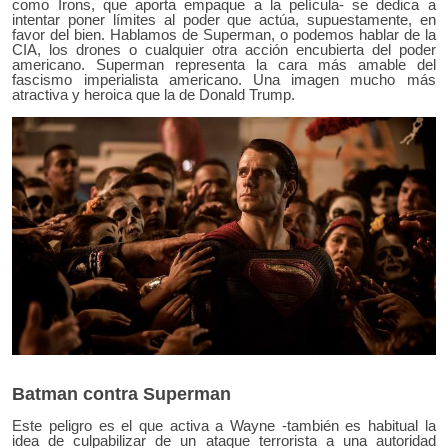
como Irons, que aporta empaque a la película- se dedica a
intentar poner límites al poder que actúa, supuestamente, en
favor del bien. Hablamos de Superman, o podemos hablar de la
CIA, los drones o cualquier otra acción encubierta del poder
americano. Superman representa la cara más amable del
fascismo imperialista americano. Una imagen mucho más
atractiva y heroica que la de Donald Trump.
Batman contra Superman
Este peligro es el que activa a Wayne -también es habitual la
idea de culpabilizar de un ataque terrorista a una autoridad