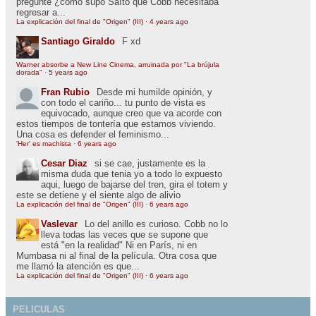
pregunté ¿cómo supo Saíto que Cobb necesitaba
regresar a...
La explicación del final de "Origen" (III)
·
4 years ago
Santiago Giraldo
F xd
Warner absorbe a New Line Cinema, arruinada por "La brújula
dorada"
·
5 years ago
Fran Rubio
Desde mi humilde opinión, y
con todo el cariño... tu punto de vista es
equivocado, aunque creo que va acorde con
estos tiempos de tontería que estamos viviendo.
Una cosa es defender el feminismo...
'Her' es machista
·
6 years ago
Cesar Diaz
si se cae, justamente es la
misma duda que tenia yo a todo lo expuesto
aqui, luego de bajarse del tren, gira el totem y
este se detiene y el siente algo de alivio
La explicación del final de "Origen" (III)
·
6 years ago
Vaslevar
Lo del anillo es curioso. Cobb no lo
lleva todas las veces que se supone que
está "en la realidad" Ni en París, ni en
Mumbasa ni al final de la película. Otra cosa que
me llamó la atención es que...
La explicación del final de "Origen" (III)
·
6 years ago
PELICULAS