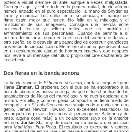
potencia visual siempre brillante, aunque a veces malgastada.
Creo que aquí, y sobre todo en la primera mitad, donde aún no
hemos entrado en el puro espectáculo, la mano de Snyder es
firme y dinámica. Los saltos entre secuencias, el manejo del
ritmo están mejor que nunca. No falla en la mitología y el
misticismo de sus imágenes. Consigue una mezcla entre
suciedad realista y belleza mítica que es también el
enfrentamiento de sus personajes. Cuando se permite a sí
mismo desbocarse, como en la escena del sueño que deriva a
otro sueño, se le desvela una capacidad de construir grandiosos
universos de ciencia ficción. Me refiero al sueño que desemboca
en un deslumbrante ataque de hombres insecto y que después
nos lleva a un mensaje del futuro propio del cine cacharrero de
los ochenta.
Dos fieras en la banda sonora
La banda sonora de
El hombre de acero
, corría a cargo del gran
Hans Zimmer
. El problema con el que se ha encontrado a la
hora de abordar es nueva entrega, es que él fue el artífice de las
adaptaciones de Nolan del murciélago, y no quería copiarse a sí
mismo. Por ello, y como el genial compositor no tiene miedo de
compartir -en
El caballero oscuro
trabaja codo a codo con otro
genio, James Newton Howard, con excelentes resultados- ha
encargado las piezas dedicadas al personaje de Batman (y de
paso, alguna cosa más) a un colaborador suyo de la anterior
entrega:
Junkie XL
, muy de moda por su bárbara composición
para
Mad Max: Fury Road
. El resultado es excelente, y abarca
una variedad de estilos que van desde juguetear con el barroco