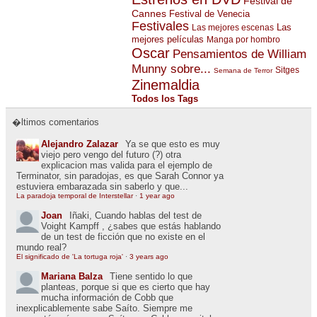
Festival de
Cannes
Festival de Venecia
Festivales
Las
Las mejores escenas
mejores películas
Manga por hombro
Oscar
Pensamientos de William
Munny sobre...
Sitges
Semana de Terror
Zinemaldia
Todos los Tags
�ltimos comentarios
Alejandro Zalazar
Ya se que esto es muy
viejo pero vengo del futuro (?) otra
explicacion mas valida para el ejemplo de
Terminator, sin paradojas, es que Sarah Connor ya
estuviera embarazada sin saberlo y que...
La paradoja temporal de Interstellar
·
1 year ago
Joan
Iñaki, Cuando hablas del test de
Voight Kampff , ¿sabes que estás hablando
de un test de ficción que no existe en el
mundo real?
El significado de 'La tortuga roja'
·
3 years ago
Mariana Balza
Tiene sentido lo que
planteas, porque si que es cierto que hay
mucha información de Cobb que
inexplicablemente sabe Saíto. Siempre me