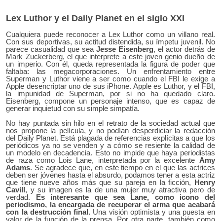
Lex Luthor y el Daily Planet en el siglo XXI
Cualquiera puede reconocer a Lex Luthor como un villano real.
Con sus deportivas, su actitud distendida, su ímpetu juvenil. No
parece casualidad que sea
Jesse Eisenberg
, el actor detrás de
Mark Zuckerberg, el que interprete a este joven genio dueño de
un imperio. Con él, queda representada la figura de poder que
faltaba: las megacorporaciones. Un enfrentamiento entre
Superman y Luthor viene a ser como cuando el FBI le exige a
Apple desencriptar uno de sus iPhone. Apple es Luthor, y el FBI,
la impunidad de Superman, por si no ha quedado claro.
Eisenberg, compone un personaje intenso, que es capaz de
generar inquietud con su simple simpatía.
No hay puntada sin hilo en el retrato de la sociedad actual que
nos propone la película, y no podían desperdiciar la redacción
del Daily Planet. Está plagada de referencias explícitas a que los
periódicos ya no se venden y a cómo se resiente la calidad de
un modelo en decadencia. Esto no impide que haya periodistas
de raza como
Lois Lane
, interpretada por la excelente
Amy
Adams
. Se agradece que, en este tiempo en el que las actrices
deben ser jóvenes hasta el absurdo, podamos tener a esta actriz
que tiene nueve años más que su pareja en la ficción,
Henry
Cavill
, y su imagen es la de una mujer muy atractiva pero de
verdad.
Es interesante que sea Lane, como icono del
periodismo, la encargada de recuperar el arma que acabará
con la destrucción final.
Una visión optimista y una puesta en
valor de la función de la prensa. Por otra parte, también como