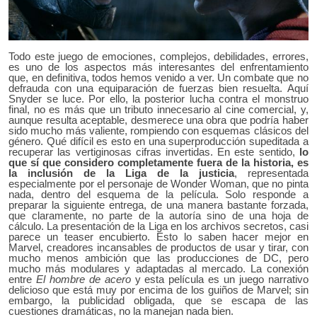
Todo este juego de emociones, complejos, debilidades, errores,
es uno de los aspectos más interesantes del enfrentamiento
que, en definitiva, todos hemos venido a ver. Un combate que no
defrauda con una equiparación de fuerzas bien resuelta. Aquí
Snyder se luce. Por ello, la posterior lucha contra el monstruo
final, no es más que un tributo innecesario al cine comercial, y,
aunque resulta aceptable, desmerece una obra que podría haber
sido mucho más valiente, rompiendo con esquemas clásicos del
género. Qué difícil es esto en una superproducción supeditada a
recuperar las vertiginosas cifras invertidas. En este sentido,
lo
que sí que considero completamente fuera de la historia, es
la inclusión de la Liga de la justicia
, representada
especialmente por el personaje de Wonder Woman, que no pinta
nada, dentro del esquema de la película. Solo responde a
preparar la siguiente entrega, de una manera bastante forzada,
que claramente, no parte de la autoría sino de una hoja de
cálculo. La presentación de la Liga en los archivos secretos, casi
parece un teaser encubierto. Esto lo saben hacer mejor en
Marvel, creadores incansables de productos de usar y tirar, con
mucho menos ambición que las producciones de DC, pero
mucho más modulares y adaptadas al mercado. La conexión
entre
El hombre de acero
y esta película es un juego narrativo
delicioso que está muy por encima de los guiños de Marvel; sin
embargo, la publicidad obligada, que se escapa de las
cuestiones dramáticas, no la manejan nada bien.