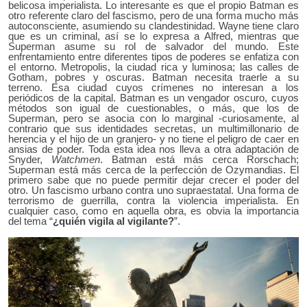
belicosa imperialista. Lo interesante es que el propio Batman es
otro referente claro del fascismo, pero de una forma mucho más
autoconsciente, asumiendo su clandestinidad. Wayne tiene claro
que es un criminal, así se lo expresa a Alfred, mientras que
Superman asume su rol de salvador del mundo. Este
enfrentamiento entre diferentes tipos de poderes se enfatiza con
el entorno. Metropolis, la ciudad rica y luminosa; las calles de
Gotham, pobres y oscuras. Batman necesita traerle a su
terreno. Esa ciudad cuyos crímenes no interesan a los
periódicos de la capital. Batman es un vengador oscuro, cuyos
métodos son igual de cuestionables, o más, que los de
Superman, pero se asocia con lo marginal -curiosamente, al
contrario que sus identidades secretas, un multimillonario de
herencia y el hijo de un granjero- y no tiene el peligro de caer en
ansias de poder. Toda esta idea nos lleva a otra adaptación de
Snyder,
Watchmen
. Batman está más cerca Rorschach;
Superman está más cerca de la perfección de Ozymandias. El
primero sabe que no puede permitir dejar crecer el poder del
otro. Un fascismo urbano contra uno supraestatal. Una forma de
terrorismo de guerrilla, contra la violencia imperialista. En
cualquier caso, como en aquella obra, es obvia la importancia
del tema “
¿quién vigila al vigilante?
”.