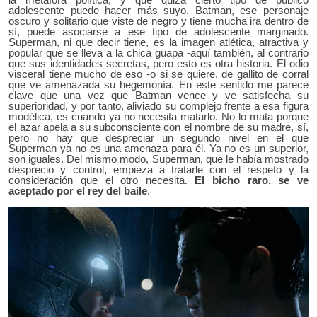
adolescente puede hacer más suyo. Batman, ese personaje
oscuro y solitario que viste de negro y tiene mucha ira dentro de
sí, puede asociarse a ese tipo de adolescente marginado.
Superman, ni que decir tiene, es la imagen atlética, atractiva y
popular que se lleva a la chica guapa -aquí también, al contrario
que sus identidades secretas, pero esto es otra historia. El odio
visceral tiene mucho de eso -o si se quiere, de gallito de corral
que ve amenazada su hegemonía. En este sentido me parece
clave que una vez que Batman vence y ve satisfecha su
superioridad, y por tanto, aliviado su complejo frente a esa figura
modélica, es cuando ya no necesita matarlo. No lo mata porque
el azar apela a su subconsciente con el nombre de su madre, sí,
pero no hay que despreciar un segundo nivel en el que
Superman ya no es una amenaza para él. Ya no es un superior,
son iguales. Del mismo modo, Superman, que le había mostrado
desprecio y control, empieza a tratarle con el respeto y la
consideración que el otro necesita.
El bicho raro, se ve
aceptado por el rey del baile
.