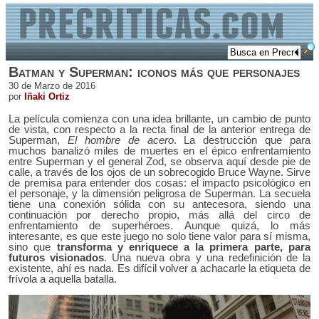
Batman y Superman: iconos más que personajes
30 de Marzo de 2016
por
Iñaki Ortiz
La película comienza con una idea brillante, un cambio de punto
de vista, con respecto a la recta final de la anterior entrega de
Superman,
El hombre de acero
. La destrucción que para
muchos banalizó miles de muertes en el épico enfrentamiento
entre Superman y el general Zod, se observa aquí desde pie de
calle, a través de los ojos de un sobrecogido Bruce Wayne. Sirve
de premisa para entender dos cosas: el impacto psicológico en
el personaje, y la dimensión peligrosa de Superman. La secuela
tiene una conexión sólida con su antecesora, siendo una
continuación por derecho propio, más allá del circo de
enfrentamiento de superhéroes. Aunque quizá, lo más
interesante, es que este juego no solo tiene valor para sí misma,
sino que
transforma y enriquece a la primera parte, para
futuros visionados
. Una nueva obra y una redefinición de la
existente, ahí es nada. Es difícil volver a achacarle la etiqueta de
frívola a aquella batalla.