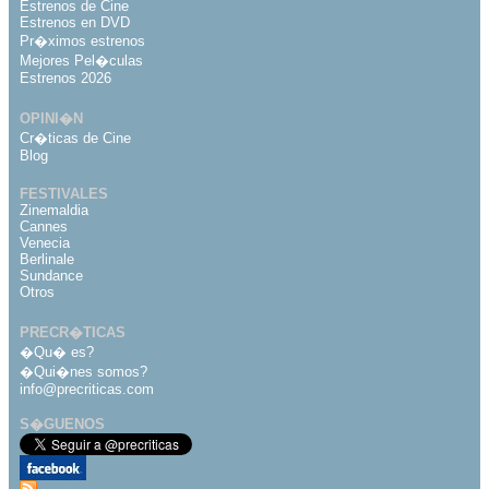
Estrenos de Cine
Estrenos en DVD
Pr�ximos estrenos
Mejores Pel�culas
Estrenos 2026
OPINI�N
Cr�ticas de Cine
Blog
FESTIVALES
Zinemaldia
Cannes
Venecia
Berlinale
Sundance
Otros
PRECR�TICAS
�Qu� es?
�Qui�nes somos?
info@precriticas.com
S�GUENOS