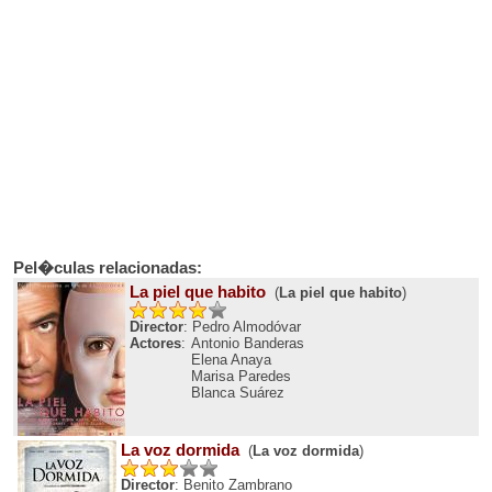
Pel�culas relacionadas:
La piel que habito
(
La piel que habito
)
Director
: Pedro Almodóvar
Actores
:
Antonio Banderas
Elena Anaya
Marisa Paredes
Blanca Suárez
La voz dormida
(
La voz dormida
)
Director
: Benito Zambrano