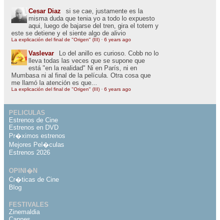
Cesar Diaz
si se cae, justamente es la
misma duda que tenia yo a todo lo expuesto
aqui, luego de bajarse del tren, gira el totem y
este se detiene y el siente algo de alivio
La explicación del final de "Origen" (III)
·
6 years ago
Vaslevar
Lo del anillo es curioso. Cobb no lo
lleva todas las veces que se supone que
está "en la realidad" Ni en París, ni en
Mumbasa ni al final de la película. Otra cosa que
me llamó la atención es que...
La explicación del final de "Origen" (III)
·
6 years ago
PELICULAS
Estrenos de Cine
Estrenos en DVD
Pr�ximos estrenos
Mejores Pel�culas
Estrenos 2026
OPINI�N
Cr�ticas de Cine
Blog
FESTIVALES
Zinemaldia
Cannes