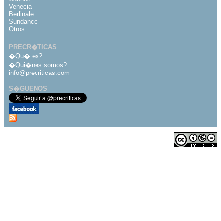
Venecia
Berlinale
Sundance
Otros
PRECR�TICAS
�Qu� es?
�Qui�nes somos?
info@precriticas.com
S�GUENOS
Desarrollado por
Dinamo Webs
Publicado bajo licencia
de Creative Commons