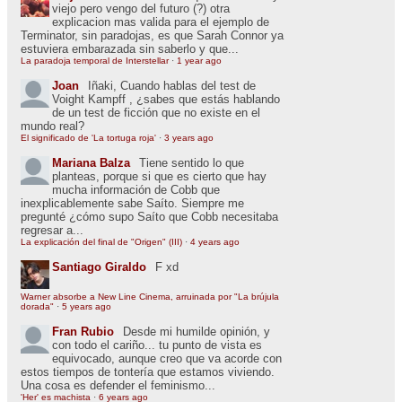
viejo pero vengo del futuro (?) otra
explicacion mas valida para el ejemplo de
Terminator, sin paradojas, es que Sarah Connor ya
estuviera embarazada sin saberlo y que...
La paradoja temporal de Interstellar
·
1 year ago
Joan
Iñaki, Cuando hablas del test de
Voight Kampff , ¿sabes que estás hablando
de un test de ficción que no existe en el
mundo real?
El significado de 'La tortuga roja'
·
3 years ago
Mariana Balza
Tiene sentido lo que
planteas, porque si que es cierto que hay
mucha información de Cobb que
inexplicablemente sabe Saíto. Siempre me
pregunté ¿cómo supo Saíto que Cobb necesitaba
regresar a...
La explicación del final de "Origen" (III)
·
4 years ago
Santiago Giraldo
F xd
Warner absorbe a New Line Cinema, arruinada por "La brújula
dorada"
·
5 years ago
Fran Rubio
Desde mi humilde opinión, y
con todo el cariño... tu punto de vista es
equivocado, aunque creo que va acorde con
estos tiempos de tontería que estamos viviendo.
Una cosa es defender el feminismo...
'Her' es machista
·
6 years ago