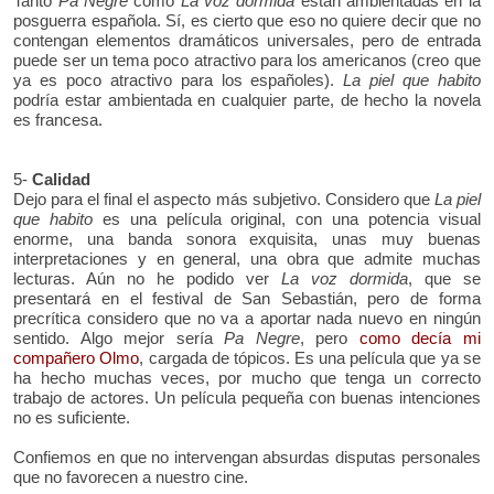
Tanto
Pa Negre
como
La voz dormida
están ambientadas en la
posguerra española. Sí, es cierto que eso no quiere decir que no
contengan elementos dramáticos universales, pero de entrada
puede ser un tema poco atractivo para los americanos (creo que
ya es poco atractivo para los españoles).
La piel que habito
podría estar ambientada en cualquier parte, de hecho la novela
es francesa.
5-
Calidad
Dejo para el final el aspecto más subjetivo. Considero que
La piel
que habito
es una película original, con una potencia visual
enorme, una banda sonora exquisita, unas muy buenas
interpretaciones y en general, una obra que admite muchas
lecturas. Aún no he podido ver
La voz dormida
, que se
presentará en el festival de San Sebastián, pero de forma
precrítica considero que no va a aportar nada nuevo en ningún
sentido. Algo mejor sería
Pa Negre
, pero
como decía mi
compañero Olmo
, cargada de tópicos. Es una película que ya se
ha hecho muchas veces, por mucho que tenga un correcto
trabajo de actores. Un película pequeña con buenas intenciones
no es suficiente.
Confiemos en que no intervengan absurdas disputas personales
que no favorecen a nuestro cine.