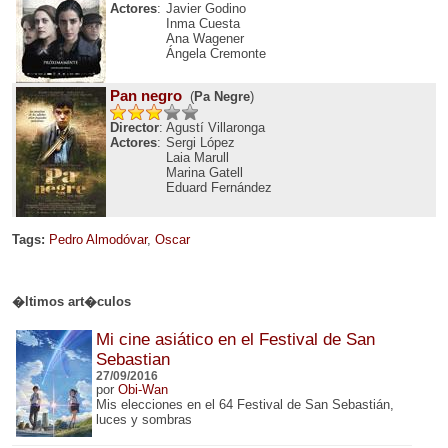
Actores
:
Javier Godino
Inma Cuesta
Ana Wagener
Ángela Cremonte
Pan negro
(
Pa Negre
)
Director
: Agustí Villaronga
Actores
:
Sergi López
Laia Marull
Marina Gatell
Eduard Fernández
Tags:
Pedro Almodóvar
,
Oscar
�ltimos art�culos
Mi cine asiático en el Festival de San
Sebastian
27/09/2016
por
Obi-Wan
Mis elecciones en el 64 Festival de San Sebastián,
luces y sombras