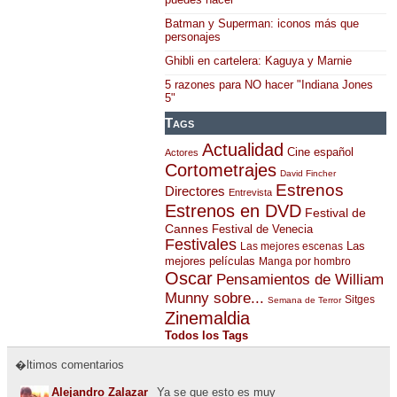
Batman y Superman: iconos más que
personajes
Ghibli en cartelera: Kaguya y Marnie
5 razones para NO hacer "Indiana Jones
5"
Tags
Actualidad
Cine español
Actores
Cortometrajes
David Fincher
Estrenos
Directores
Entrevista
Estrenos en DVD
Festival de
Cannes
Festival de Venecia
Festivales
Las
Las mejores escenas
mejores películas
Manga por hombro
Oscar
Pensamientos de William
Munny sobre...
Sitges
Semana de Terror
Zinemaldia
Todos los Tags
�ltimos comentarios
Alejandro Zalazar
Ya se que esto es muy