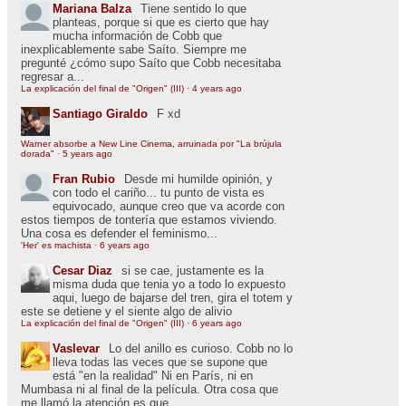
Mariana Balza
Tiene sentido lo que
planteas, porque si que es cierto que hay
mucha información de Cobb que
inexplicablemente sabe Saíto. Siempre me
pregunté ¿cómo supo Saíto que Cobb necesitaba
regresar a...
La explicación del final de "Origen" (III)
·
4 years ago
Santiago Giraldo
F xd
Warner absorbe a New Line Cinema, arruinada por "La brújula
dorada"
·
5 years ago
Fran Rubio
Desde mi humilde opinión, y
con todo el cariño... tu punto de vista es
equivocado, aunque creo que va acorde con
estos tiempos de tontería que estamos viviendo.
Una cosa es defender el feminismo...
'Her' es machista
·
6 years ago
Cesar Diaz
si se cae, justamente es la
misma duda que tenia yo a todo lo expuesto
aqui, luego de bajarse del tren, gira el totem y
este se detiene y el siente algo de alivio
La explicación del final de "Origen" (III)
·
6 years ago
Vaslevar
Lo del anillo es curioso. Cobb no lo
lleva todas las veces que se supone que
está "en la realidad" Ni en París, ni en
Mumbasa ni al final de la película. Otra cosa que
me llamó la atención es que...