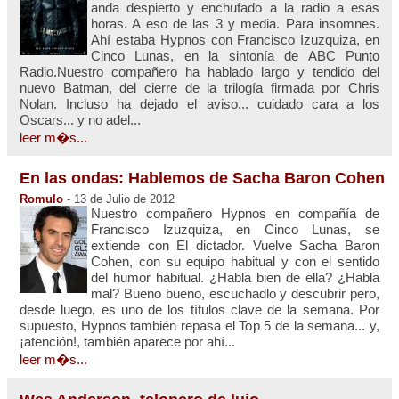
anda despierto y enchufado a la radio a esas
horas. A eso de las 3 y media. Para insomnes.
Ahí estaba Hypnos con Francisco Izuzquiza, en
Cinco Lunas, en la sintonía de ABC Punto
Radio.Nuestro compañero ha hablado largo y tendido del
nuevo Batman, del cierre de la trilogía firmada por Chris
Nolan. Incluso ha dejado el aviso... cuidado cara a los
Oscars... y no adel...
leer m�s...
En las ondas: Hablemos de Sacha Baron Cohen
Romulo
- 13 de Julio de 2012
Nuestro compañero Hypnos en compañía de
Francisco Izuzquiza, en Cinco Lunas, se
extiende con El dictador. Vuelve Sacha Baron
Cohen, con su equipo habitual y con el sentido
del humor habitual. ¿Habla bien de ella? ¿Habla
mal? Bueno bueno, escuchadlo y descubrir pero,
desde luego, es uno de los títulos clave de la semana. Por
supuesto, Hypnos también repasa el Top 5 de la semana... y,
¡atención!, también aparece por ahí...
leer m�s...