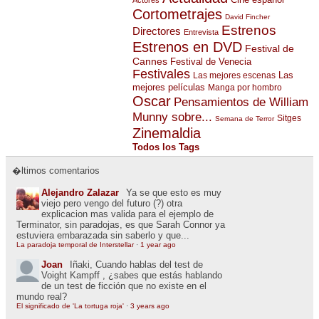
Cortometrajes
David Fincher
Estrenos
Directores
Entrevista
Estrenos en DVD
Festival de
Cannes
Festival de Venecia
Festivales
Las
Las mejores escenas
mejores películas
Manga por hombro
Oscar
Pensamientos de William
Munny sobre...
Sitges
Semana de Terror
Zinemaldia
Todos los Tags
�ltimos comentarios
Alejandro Zalazar
Ya se que esto es muy
viejo pero vengo del futuro (?) otra
explicacion mas valida para el ejemplo de
Terminator, sin paradojas, es que Sarah Connor ya
estuviera embarazada sin saberlo y que...
La paradoja temporal de Interstellar
·
1 year ago
Joan
Iñaki, Cuando hablas del test de
Voight Kampff , ¿sabes que estás hablando
de un test de ficción que no existe en el
mundo real?
El significado de 'La tortuga roja'
·
3 years ago