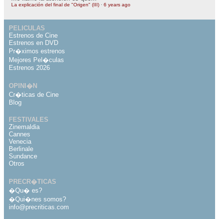
La explicación del final de "Origen" (III)
·
6 years ago
PELICULAS
Estrenos de Cine
Estrenos en DVD
Pr�ximos estrenos
Mejores Pel�culas
Estrenos 2026
OPINI�N
Cr�ticas de Cine
Blog
FESTIVALES
Zinemaldia
Cannes
Venecia
Berlinale
Sundance
Otros
PRECR�TICAS
�Qu� es?
�Qui�nes somos?
info@precriticas.com