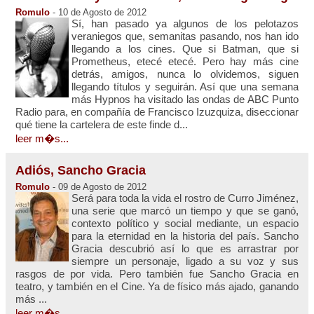
Romulo
- 10 de Agosto de 2012
Sí, han pasado ya algunos de los pelotazos
veraniegos que, semanitas pasando, nos han ido
llegando a los cines. Que si Batman, que si
Prometheus, etecé etecé. Pero hay más cine
detrás, amigos, nunca lo olvidemos, siguen
llegando títulos y seguirán. Así que una semana
más Hypnos ha visitado las ondas de ABC Punto
Radio para, en compañía de Francisco Izuzquiza, diseccionar
qué tiene la cartelera de este finde d...
leer m�s...
Adiós, Sancho Gracia
Romulo
- 09 de Agosto de 2012
Será para toda la vida el rostro de Curro Jiménez,
una serie que marcó un tiempo y que se ganó,
contexto político y social mediante, un espacio
para la eternidad en la historia del país. Sancho
Gracia descubrió así lo que es arrastrar por
siempre un personaje, ligado a su voz y sus
rasgos de por vida. Pero también fue Sancho Gracia en
teatro, y también en el Cine. Ya de físico más ajado, ganando
más ...
leer m�s...