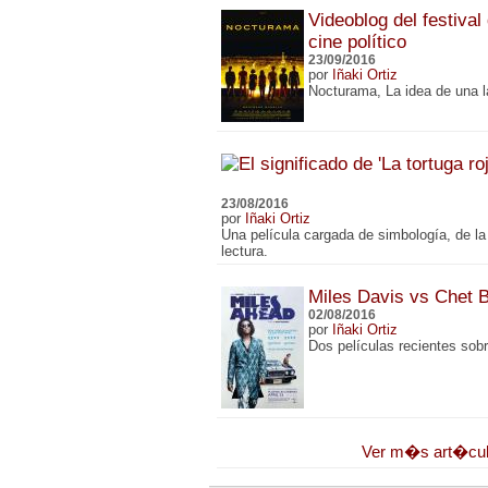
Videoblog del festival
cine político
23/09/2016
por
Iñaki Ortiz
Nocturama, La idea de una l
23/08/2016
por
Iñaki Ortiz
Una película cargada de simbología, de la
lectura.
Miles Davis vs Chet 
02/08/2016
por
Iñaki Ortiz
Dos películas recientes sob
Ver m�s art�cu