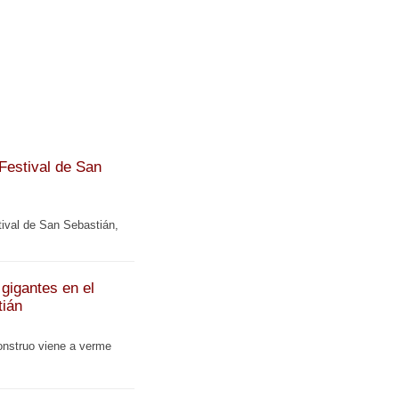
 Festival de San
tival de San Sebastián,
gigantes en el
tián
onstruo viene a verme