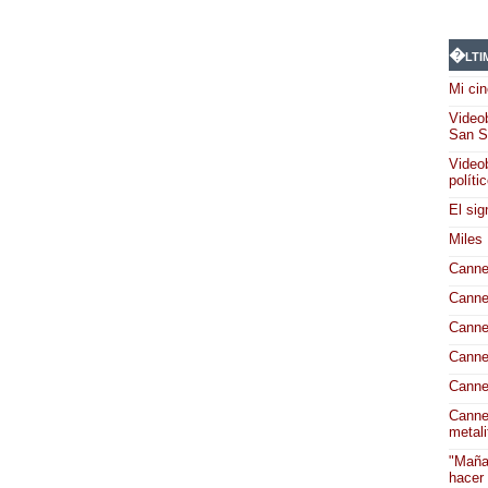
�lti
Mi cin
Videob
San S
Videob
políti
El sig
Miles
Canne
Canne
Canne
Canne
Canne
Canne
metali
"Maña
hacer