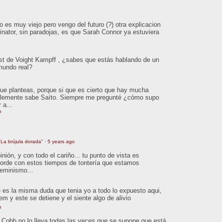
 es muy viejo pero vengo del futuro (?) otra explicacion
inator, sin paradojas, es que Sarah Connor ya estuviera
est de Voight Kampff , ¿sabes que estás hablando de un
 mundo real?
que planteas, porque si que es cierto que hay mucha
ablemente sabe Saíto. Siempre me pregunté ¿cómo supo
 a...
o
La brújula dorada"
·
5 years ago
ión, y con todo el cariño... tu punto de vista es
orde con estos tiempos de tontería que estamos
feminismo...
 es la misma duda que tenia yo a todo lo expuesto aqui,
tem y este se detiene y el siente algo de alivio
o
o. Cobb no lo lleva todas las veces que se supone que está