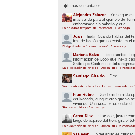
�ltimos comentarios
Alejandro Zalazar
Ya se que esto
mas valida para el ejemplo de Term
embarazada sin saberlo y que...
La paradoja temporal de Interstellar
·
1 year ago
Joan
Iñaki, Cuando hablas del t
test de ficción que no existe en el
El significado de 'La tortuga roja'
·
3 years ago
Mariana Balza
Tiene sentido lo 
información de Cobb que inexplic
Saíto que Cobb necesitaba regresar
La explicación del final de "Origen" (III)
·
4 years ag
Santiago Giraldo
F xd
Warner absorbe a New Line Cinema, arruinada por "
Fran Rubio
Desde mi humilde opin
equivocado, aunque creo que va ac
viviendo. Una cosa es defender el 
'Her' es machista
·
6 years ago
Cesar Diaz
si se cae, justamente
luego de bajarse del tren, gira el to
La explicación del final de "Origen" (III)
·
6 years ag
Vaslevar
Lo del anillo es curios