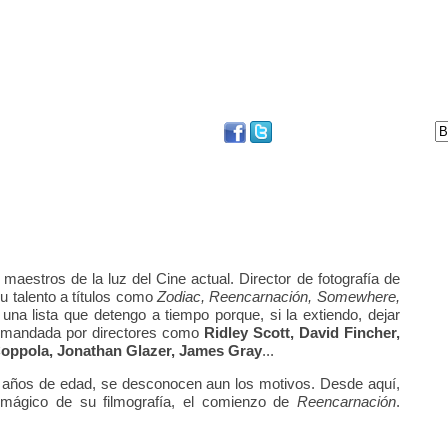
DVD
BLOG
FESTIVAL DE SAN SEBASTIÁN
maestros de la luz del Cine actual. Director de fotografía de
u talento a títulos como
Zodiac, Reencarnación, Somewhere,
una lista que detengo a tiempo porque, si la extiendo, dejar
a comandada por directores como
Ridley Scott, David Fincher,
Coppola, Jonathan Glazer, James Gray
...
55 años de edad, se desconocen aun los motivos. Desde aquí,
mágico de su filmografía, el comienzo de
Reencarnación
.