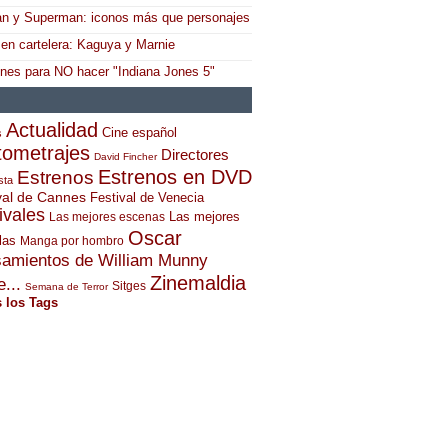
n y Superman: iconos más que personajes
 en cartelera: Kaguya y Marnie
ones para NO hacer "Indiana Jones 5"
Actualidad
Cine español
s
tometrajes
Directores
David Fincher
Estrenos en DVD
Estrenos
sta
val de Cannes
Festival de Venecia
ivales
Las mejores
Las mejores escenas
Oscar
las
Manga por hombro
amientos de William Munny
Zinemaldia
...
Sitges
Semana de Terror
 los Tags