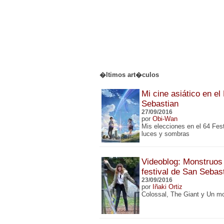
�ltimos art�culos
Mi cine asiático en el
Sebastian
27/09/2016
por
Obi-Wan
Mis elecciones en el 64 Fes
luces y sombras
Videoblog: Monstruos 
festival de San Sebas
23/09/2016
por
Iñaki Ortiz
Colossal, The Giant y Un m