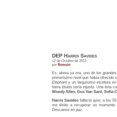
ESTRENOS DE CINE
ESTRENOS EN 
DEP Harris Savides
12 de Octubre de 2012
por
Romulo
Es, ahora ya
era
, uno de los grandes 
primerísimo nivel que había ofrecido s
Elephant
y un larguísimo etcétera en 
fuera títulos sería injusto. Una list
Woody Allen, Gus Van Sant, Sofia 
Harris Savides
falleció ayer, a los 
me limito a recuperar un momento 
Descanse en paz.