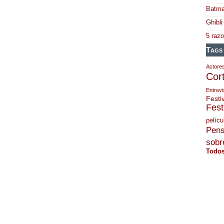
Batma
Ghibli
5 raz
Tags
Actore
Cor
Entrevi
Festi
Fest
pelícu
Pens
sobre
Todos