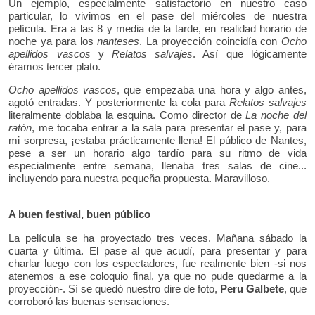
Un ejemplo, especialmente satisfactorio en nuestro caso
particular, lo vivimos en el pase del miércoles de nuestra
película. Era a las 8 y media de la tarde, en realidad horario de
noche ya para los
nanteses
. La proyección coincidía con
Ocho
apellidos vascos
y
Relatos salvajes
. Así que lógicamente
éramos tercer plato.
Ocho apellidos vascos
, que empezaba una hora y algo antes,
agotó entradas. Y posteriormente la cola para
Relatos salvajes
literalmente doblaba la esquina. Como director de
La noche del
ratón
, me tocaba entrar a la sala para presentar el pase y, para
mi sorpresa, ¡estaba prácticamente llena! El público de Nantes,
pese a ser un horario algo tardío para su ritmo de vida
especialmente entre semana, llenaba tres salas de cine...
incluyendo para nuestra pequeña propuesta. Maravilloso.
A buen festival, buen público
La película se ha proyectado tres veces. Mañana sábado la
cuarta y última. El pase al que acudí, para presentar y para
charlar luego con los espectadores, fue realmente bien -si nos
atenemos a ese coloquio final, ya que no pude quedarme a la
proyección-. Sí se quedó nuestro dire de foto,
Peru Galbete
, que
corroboró las buenas sensaciones.