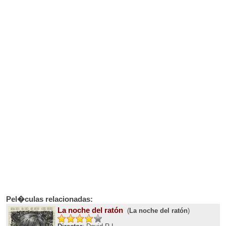
Pel�culas relacionadas:
La noche del ratón
(
La noche del ratón
)