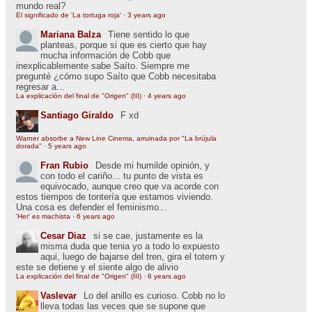
mundo real?
El significado de 'La tortuga roja'
·
3 years ago
Mariana Balza
Tiene sentido lo que
planteas, porque si que es cierto que hay
mucha información de Cobb que
inexplicablemente sabe Saíto. Siempre me
pregunté ¿cómo supo Saíto que Cobb necesitaba
regresar a...
La explicación del final de "Origen" (III)
·
4 years ago
Santiago Giraldo
F xd
Warner absorbe a New Line Cinema, arruinada por "La brújula
dorada"
·
5 years ago
Fran Rubio
Desde mi humilde opinión, y
con todo el cariño... tu punto de vista es
equivocado, aunque creo que va acorde con
estos tiempos de tontería que estamos viviendo.
Una cosa es defender el feminismo...
'Her' es machista
·
6 years ago
Cesar Diaz
si se cae, justamente es la
misma duda que tenia yo a todo lo expuesto
aqui, luego de bajarse del tren, gira el totem y
este se detiene y el siente algo de alivio
La explicación del final de "Origen" (III)
·
6 years ago
Vaslevar
Lo del anillo es curioso. Cobb no lo
lleva todas las veces que se supone que