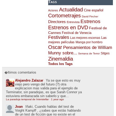
Tags
Actualidad
Cine español
Actores
Cortometrajes
David Fincher
Estrenos
Directores
Entrevista
Estrenos en DVD
Festival de
Cannes
Festival de Venecia
Festivales
Las
Las mejores escenas
mejores películas
Manga por hombro
Oscar
Pensamientos de William
Munny sobre...
Sitges
Semana de Terror
Zinemaldia
Todos los Tags
�ltimos comentarios
Alejandro Zalazar
Ya se que esto es muy
viejo pero vengo del futuro (?) otra
explicacion mas valida para el ejemplo de
Terminator, sin paradojas, es que Sarah Connor ya
estuviera embarazada sin saberlo y que...
La paradoja temporal de Interstellar
·
1 year ago
Joan
Iñaki, Cuando hablas del test de
Voight Kampff , ¿sabes que estás hablando
de un test de ficción que no existe en el