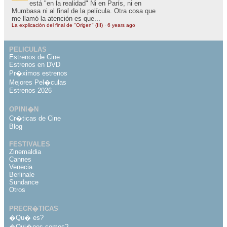
está "en la realidad" Ni en París, ni en
Mumbasa ni al final de la película. Otra cosa que
me llamó la atención es que...
La explicación del final de "Origen" (III)
·
6 years ago
PELICULAS
Estrenos de Cine
Estrenos en DVD
Pr�ximos estrenos
Mejores Pel�culas
Estrenos 2026
OPINI�N
Cr�ticas de Cine
Blog
FESTIVALES
Zinemaldia
Cannes
Venecia
Berlinale
Sundance
Otros
PRECR�TICAS
�Qu� es?
�Qui�nes somos?