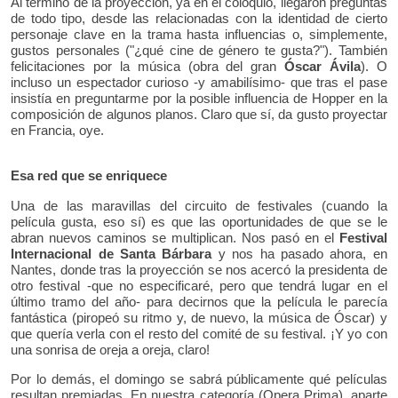
Al término de la proyección, ya en el coloquio, llegaron preguntas
de todo tipo, desde las relacionadas con la identidad de cierto
personaje clave en la trama hasta influencias o, simplemente,
gustos personales ("¿qué cine de género te gusta?"). También
felicitaciones por la música (obra del gran
Óscar Ávila
). O
incluso un espectador curioso -y amabilísimo- que tras el pase
insistía en preguntarme por la posible influencia de Hopper en la
composición de algunos planos. Claro que sí, da gusto proyectar
en Francia, oye.
Esa red que se enriquece
Una de las maravillas del circuito de festivales (cuando la
película gusta, eso sí) es que las oportunidades de que se le
abran nuevos caminos se multiplican. Nos pasó en el
Festival
Internacional de Santa Bárbara
y nos ha pasado ahora, en
Nantes, donde tras la proyección se nos acercó la presidenta de
otro festival -que no especificaré, pero que tendrá lugar en el
último tramo del año- para decirnos que la película le parecía
fantástica (piropeó su ritmo y, de nuevo, la música de Óscar) y
que quería verla con el resto del comité de su festival. ¡Y yo con
una sonrisa de oreja a oreja, claro!
Por lo demás, el domingo se sabrá públicamente qué películas
resultan premiadas. En nuestra categoría (Opera Prima), aparte