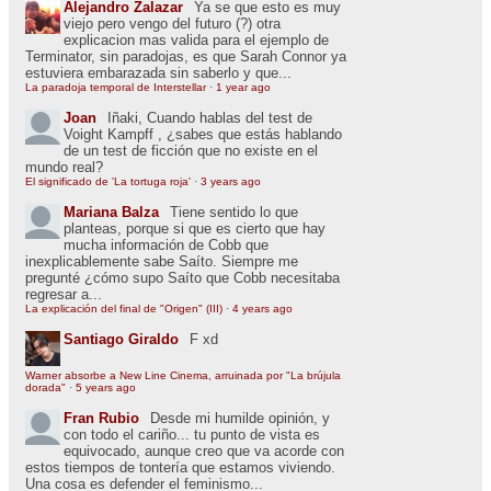
Alejandro Zalazar
Ya se que esto es muy
viejo pero vengo del futuro (?) otra
explicacion mas valida para el ejemplo de
Terminator, sin paradojas, es que Sarah Connor ya
estuviera embarazada sin saberlo y que...
La paradoja temporal de Interstellar
·
1 year ago
Joan
Iñaki, Cuando hablas del test de
Voight Kampff , ¿sabes que estás hablando
de un test de ficción que no existe en el
mundo real?
El significado de 'La tortuga roja'
·
3 years ago
Mariana Balza
Tiene sentido lo que
planteas, porque si que es cierto que hay
mucha información de Cobb que
inexplicablemente sabe Saíto. Siempre me
pregunté ¿cómo supo Saíto que Cobb necesitaba
regresar a...
La explicación del final de "Origen" (III)
·
4 years ago
Santiago Giraldo
F xd
Warner absorbe a New Line Cinema, arruinada por "La brújula
dorada"
·
5 years ago
Fran Rubio
Desde mi humilde opinión, y
con todo el cariño... tu punto de vista es
equivocado, aunque creo que va acorde con
estos tiempos de tontería que estamos viviendo.
Una cosa es defender el feminismo...