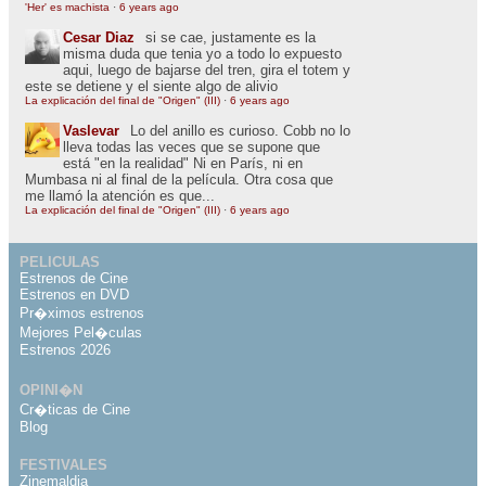
'Her' es machista
·
6 years ago
Cesar Diaz
si se cae, justamente es la
misma duda que tenia yo a todo lo expuesto
aqui, luego de bajarse del tren, gira el totem y
este se detiene y el siente algo de alivio
La explicación del final de "Origen" (III)
·
6 years ago
Vaslevar
Lo del anillo es curioso. Cobb no lo
lleva todas las veces que se supone que
está "en la realidad" Ni en París, ni en
Mumbasa ni al final de la película. Otra cosa que
me llamó la atención es que...
La explicación del final de "Origen" (III)
·
6 years ago
PELICULAS
Estrenos de Cine
Estrenos en DVD
Pr�ximos estrenos
Mejores Pel�culas
Estrenos 2026
OPINI�N
Cr�ticas de Cine
Blog
FESTIVALES
Zinemaldia