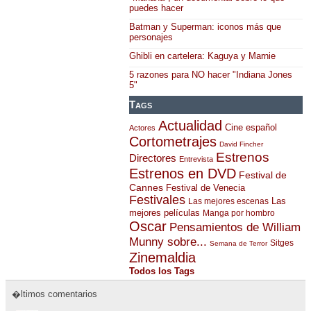
puedes hacer
Batman y Superman: iconos más que
personajes
Ghibli en cartelera: Kaguya y Marnie
5 razones para NO hacer "Indiana Jones
5"
Tags
Actualidad
Cine español
Actores
Cortometrajes
David Fincher
Estrenos
Directores
Entrevista
Estrenos en DVD
Festival de
Cannes
Festival de Venecia
Festivales
Las
Las mejores escenas
mejores películas
Manga por hombro
Oscar
Pensamientos de William
Munny sobre...
Sitges
Semana de Terror
Zinemaldia
Todos los Tags
�ltimos comentarios