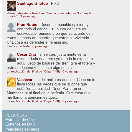
Santiago Giraldo
F xd
Warner absorbe a New Line Cinema, arruinada por "La brújula
dorada"
·
5 years ago
Fran Rubio
Desde mi humilde opinión, y
con todo el cariño... tu punto de vista es
equivocado, aunque creo que va acorde con
estos tiempos de tontería que estamos viviendo.
Una cosa es defender el feminismo...
'Her' es machista
·
6 years ago
Cesar Diaz
si se cae, justamente es la
misma duda que tenia yo a todo lo expuesto
aqui, luego de bajarse del tren, gira el totem y
este se detiene y el siente algo de alivio
La explicación del final de "Origen" (III)
·
6 years ago
Vaslevar
Lo del anillo es curioso. Cobb no lo
lleva todas las veces que se supone que
está "en la realidad" Ni en París, ni en
Mumbasa ni al final de la película. Otra cosa que
me llamó la atención es que...
La explicación del final de "Origen" (III)
·
6 years ago
PELICULAS
Estrenos de Cine
Estrenos en DVD
Pr�ximos estrenos