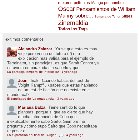
mejores películas
Manga por hombro
Oscar
Pensamientos de William
Munny sobre...
Sitges
Semana de Terror
Zinemaldia
Todos los Tags
�ltimos comentarios
Alejandro Zalazar
Ya se que esto es muy
viejo pero vengo del futuro (?) otra
explicacion mas valida para el ejemplo de
Terminator, sin paradojas, es que Sarah Connor ya
estuviera embarazada sin saberlo y que...
La paradoja temporal de Interstellar
·
1 year ago
Joan
Iñaki, Cuando hablas del test de
Voight Kampff , ¿sabes que estás hablando
de un test de ficción que no existe en el
mundo real?
El significado de 'La tortuga roja'
·
3 years ago
Mariana Balza
Tiene sentido lo que
planteas, porque si que es cierto que hay
mucha información de Cobb que
inexplicablemente sabe Saíto. Siempre me
pregunté ¿cómo supo Saíto que Cobb necesitaba
regresar a...
La explicación del final de "Origen" (III)
·
4 years ago