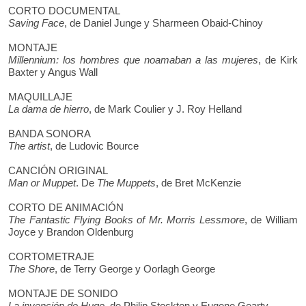
CORTO DOCUMENTAL
Saving Face
, de Daniel Junge y Sharmeen Obaid-Chinoy
MONTAJE
Millennium: los hombres que noamaban a las mujeres
, de Kirk
Baxter y Angus Wall
MAQUILLAJE
La dama de hierro
, de Mark Coulier y J. Roy Helland
BANDA SONORA
The artist
, de Ludovic Bource
CANCIÓN ORIGINAL
Man or Muppet
. De
The Muppets
, de Bret McKenzie
CORTO DE ANIMACIÓN
The Fantastic Flying Books of Mr. Morris Lessmore
, de William
Joyce y Brandon Oldenburg
CORTOMETRAJE
The Shore
, de Terry George y Oorlagh George
MONTAJE DE SONIDO
La invención de Hugo
, de Philip Stockton y Eugene Gearty