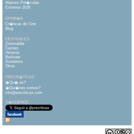
Mejores Pel�culas
Estrenos 2026
OPINI�N
Cr�ticas de Cine
Blog
FESTIVALES
Zinemaldia
Cannes
Venecia
Berlinale
Sundance
Otros
PRECR�TICAS
�Qu� es?
�Qui�nes somos?
info@precriticas.com
S�GUENOS
Desarrollado por
Dinamo Webs