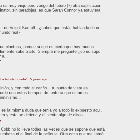
 es muy viejo pero vengo del futuro (?) otra explicacion
inator, sin paradojas, es que Sarah Connor ya estuviera
est de Voight Kampff , ¿sabes que estás hablando de un
 mundo real?
que planteas, porque si que es cierto que hay mucha
ablemente sabe Saíto. Siempre me pregunté ¿cómo supo
 a...
o
La brújula dorada"
·
5 years ago
ión, y con todo el cariño... tu punto de vista es
orde con estos tiempos de tontería que estamos
feminismo...
 es la misma duda que tenia yo a todo lo expuesto aqui,
tem y este se detiene y el siente algo de alivio
o
o. Cobb no lo lleva todas las veces que se supone que está
Mumbasa ni al final de la película. Otra cosa que me llamó