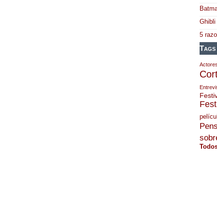
Batma
Ghibli
5 raz
Tags
Actore
Cor
Entrevi
Festi
Fest
pelícu
Pens
sobre
Todos