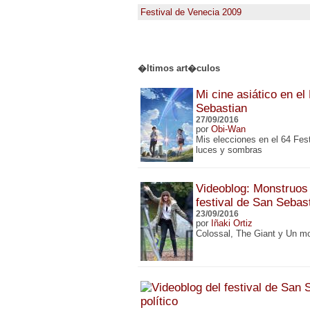
Festival de Venecia 2009
�ltimos art�culos
Mi cine asiático en el
Sebastian
27/09/2016
por
Obi-Wan
Mis elecciones en el 64 Fes
luces y sombras
Videoblog: Monstruos 
festival de San Sebas
23/09/2016
por
Iñaki Ortiz
Colossal, The Giant y Un m