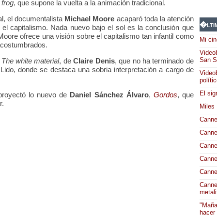
 frog
, que supone la vuelta a la animación tradicional.
al, el documentalista
Michael Moore
acaparó toda la atención
�lti
 el capitalismo. Nada nuevo bajo el sol es la conclusión que
ore ofrece una visión sobre el capitalismo tan infantil como
Mi cin
e acostumbrados.
Videob
San S
e
The white material
, de
Claire Denis
, que no ha terminado de
Lido, donde se destaca una sobria interpretación a cargo de
Videob
políti
El sig
 proyectó lo nuevo de
Daniel Sánchez Álvaro
,
Gordos
, que
r.
Miles
Canne
Canne
Canne
Canne
Canne
Canne
metali
"Maña
hacer