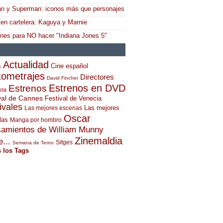
n y Superman: iconos más que personajes
 en cartelera: Kaguya y Marnie
ones para NO hacer "Indiana Jones 5"
Actualidad
Cine español
s
tometrajes
Directores
David Fincher
Estrenos en DVD
Estrenos
sta
val de Cannes
Festival de Venecia
ivales
Las mejores
Las mejores escenas
Oscar
las
Manga por hombro
amientos de William Munny
Zinemaldia
...
Sitges
Semana de Terror
 los Tags