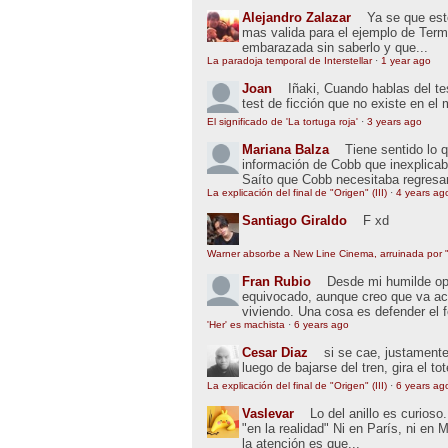
Alejandro Zalazar
Ya se que esto
mas valida para el ejemplo de Term
embarazada sin saberlo y que...
La paradoja temporal de Interstellar
·
1 year ago
Joan
Iñaki, Cuando hablas del t
test de ficción que no existe en el
El significado de 'La tortuga roja'
·
3 years ago
Mariana Balza
Tiene sentido lo 
información de Cobb que inexplic
Saíto que Cobb necesitaba regresar
La explicación del final de "Origen" (III)
·
4 years ag
Santiago Giraldo
F xd
Warner absorbe a New Line Cinema, arruinada por "
Fran Rubio
Desde mi humilde opin
equivocado, aunque creo que va ac
viviendo. Una cosa es defender el 
'Her' es machista
·
6 years ago
Cesar Diaz
si se cae, justamente
luego de bajarse del tren, gira el to
La explicación del final de "Origen" (III)
·
6 years ag
Vaslevar
Lo del anillo es curios
"en la realidad" Ni en París, ni en 
la atención es que...