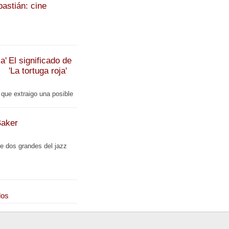
bastián: cine
El significado de
'La tortuga roja'
 que extraigo una posible
Baker
re dos grandes del jazz
los