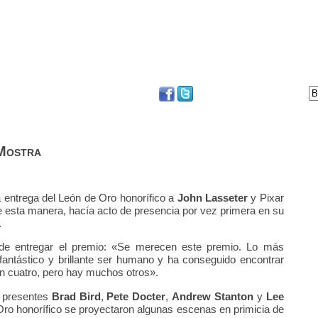
DVD
BLOG
FESTIVAL DE SAN SEBASTIÁN
 Mostra
a entrega del León de Oro honorífico a
John Lasseter
y Pixar
 esta manera, hacía acto de presencia por vez primera en su
.
 de entregar el premio: «Se merecen este premio. Lo más
antástico y brillante ser humano y ha conseguido encontrar
n cuatro, pero hay muchos otros».
n presentes
Brad Bird
,
Pete Docter
,
Andrew Stanton
y
Lee
 Oro honorífico se proyectaron algunas escenas en primicia de