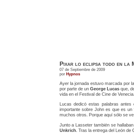
ESTRENOS DE CINE
ESTRENOS EN 
Pixar lo eclipsa todo en la
07 de Septiembre de 2009
por
Hypnos
Ayer la jornada estuvo marcada por l
por parte de un
George Lucas
que, de
vida en el Festival de Cine de Venecia
Lucas dedicó estas palabras antes
importante sobre John es que es un f
muchos otros. Porque aquí sólo se ve
Junto a Lasseter también se hallaba
Unkrich
. Tras la entrega del León de