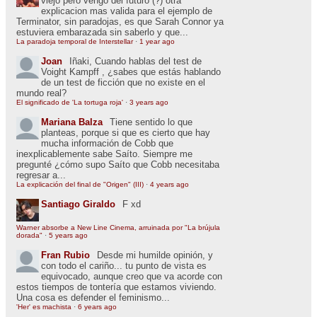
viejo pero vengo del futuro (?) otra
explicacion mas valida para el ejemplo de
Terminator, sin paradojas, es que Sarah Connor ya
estuviera embarazada sin saberlo y que...
La paradoja temporal de Interstellar
·
1 year ago
Joan
Iñaki, Cuando hablas del test de
Voight Kampff , ¿sabes que estás hablando
de un test de ficción que no existe en el
mundo real?
El significado de 'La tortuga roja'
·
3 years ago
Mariana Balza
Tiene sentido lo que
planteas, porque si que es cierto que hay
mucha información de Cobb que
inexplicablemente sabe Saíto. Siempre me
pregunté ¿cómo supo Saíto que Cobb necesitaba
regresar a...
La explicación del final de "Origen" (III)
·
4 years ago
Santiago Giraldo
F xd
Warner absorbe a New Line Cinema, arruinada por "La brújula
dorada"
·
5 years ago
Fran Rubio
Desde mi humilde opinión, y
con todo el cariño... tu punto de vista es
equivocado, aunque creo que va acorde con
estos tiempos de tontería que estamos viviendo.
Una cosa es defender el feminismo...
'Her' es machista
·
6 years ago