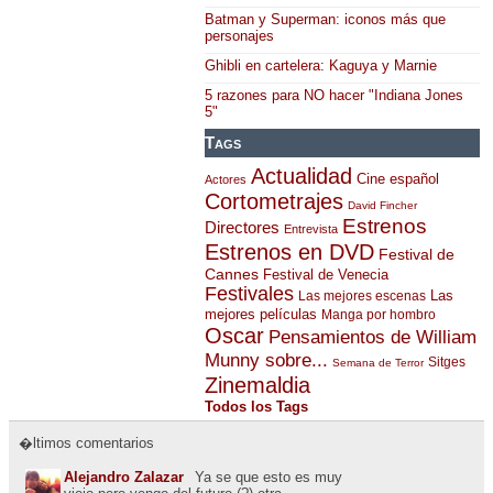
Batman y Superman: iconos más que
personajes
Ghibli en cartelera: Kaguya y Marnie
5 razones para NO hacer "Indiana Jones
5"
Tags
Actualidad
Cine español
Actores
Cortometrajes
David Fincher
Estrenos
Directores
Entrevista
Estrenos en DVD
Festival de
Cannes
Festival de Venecia
Festivales
Las
Las mejores escenas
mejores películas
Manga por hombro
Oscar
Pensamientos de William
Munny sobre...
Sitges
Semana de Terror
Zinemaldia
Todos los Tags
�ltimos comentarios
Alejandro Zalazar
Ya se que esto es muy