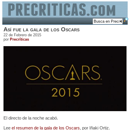
Así fue la gala de los Oscars
22 de Febrero de 2015
por
Precríticas
El directo de la noche acabó.
Lee
el resumen de la gala de los Oscars
, por Iñaki Ortiz.