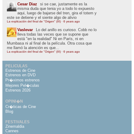
Cesar Diaz
si se cae, justamente es la
misma duda que tenia yo a todo lo expuesto
aqui, luego de bajarse del tren, gira el totem y
este se detiene y el siente algo de alivio
La explicación del final de "Origen" (III)
·
6 years ago
Vaslevar
Lo del anillo es curioso. Cobb no lo
lleva todas las veces que se supone que
está "en la realidad" Ni en París, ni en
Mumbasa ni al final de la película. Otra cosa que
me llamó la atención es que...
La explicación del final de "Origen" (III)
·
6 years ago
PELICULAS
Estrenos de Cine
Estrenos en DVD
Pr�ximos estrenos
Mejores Pel�culas
Estrenos 2026
OPINI�N
Cr�ticas de Cine
Blog
FESTIVALES
Zinemaldia
Cannes