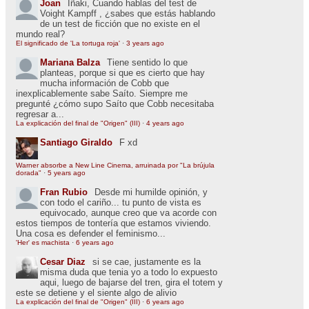
Joan
Iñaki, Cuando hablas del test de
Voight Kampff , ¿sabes que estás hablando
de un test de ficción que no existe en el
mundo real?
El significado de 'La tortuga roja'
·
3 years ago
Mariana Balza
Tiene sentido lo que
planteas, porque si que es cierto que hay
mucha información de Cobb que
inexplicablemente sabe Saíto. Siempre me
pregunté ¿cómo supo Saíto que Cobb necesitaba
regresar a...
La explicación del final de "Origen" (III)
·
4 years ago
Santiago Giraldo
F xd
Warner absorbe a New Line Cinema, arruinada por "La brújula
dorada"
·
5 years ago
Fran Rubio
Desde mi humilde opinión, y
con todo el cariño... tu punto de vista es
equivocado, aunque creo que va acorde con
estos tiempos de tontería que estamos viviendo.
Una cosa es defender el feminismo...
'Her' es machista
·
6 years ago
Cesar Diaz
si se cae, justamente es la
misma duda que tenia yo a todo lo expuesto
aqui, luego de bajarse del tren, gira el totem y
este se detiene y el siente algo de alivio
La explicación del final de "Origen" (III)
·
6 years ago