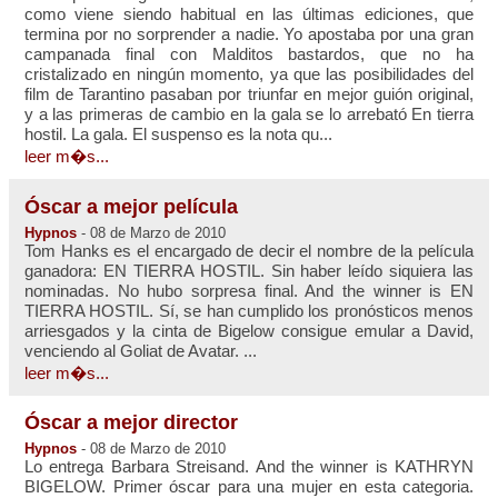
como viene siendo habitual en las últimas ediciones, que
termina por no sorprender a nadie. Yo apostaba por una gran
campanada final con Malditos bastardos, que no ha
cristalizado en ningún momento, ya que las posibilidades del
film de Tarantino pasaban por triunfar en mejor guión original,
y a las primeras de cambio en la gala se lo arrebató En tierra
hostil. La gala. El suspenso es la nota qu...
leer m�s...
Óscar a mejor película
Hypnos
- 08 de Marzo de 2010
Tom Hanks es el encargado de decir el nombre de la película
ganadora: EN TIERRA HOSTIL. Sin haber leído siquiera las
nominadas. No hubo sorpresa final. And the winner is EN
TIERRA HOSTIL. Sí, se han cumplido los pronósticos menos
arriesgados y la cinta de Bigelow consigue emular a David,
venciendo al Goliat de Avatar. ...
leer m�s...
Óscar a mejor director
Hypnos
- 08 de Marzo de 2010
Lo entrega Barbara Streisand. And the winner is KATHRYN
BIGELOW. Primer óscar para una mujer en esta categoria.