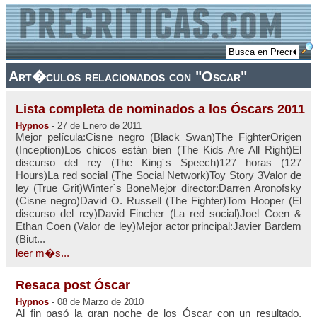
Art�culos relacionados con "Oscar"
Lista completa de nominados a los Óscars 2011
Hypnos
- 27 de Enero de 2011
Mejor película:Cisne negro (Black Swan)The FighterOrigen
(Inception)Los chicos están bien (The Kids Are All Right)El
discurso del rey (The King´s Speech)127 horas (127
Hours)La red social (The Social Network)Toy Story 3Valor de
ley (True Grit)Winter´s BoneMejor director:Darren Aronofsky
(Cisne negro)David O. Russell (The Fighter)Tom Hooper (El
discurso del rey)David Fincher (La red social)Joel Coen &
Ethan Coen (Valor de ley)Mejor actor principal:Javier Bardem
(Biut...
leer m�s...
Resaca post Óscar
Hypnos
- 08 de Marzo de 2010
Al fin pasó la gran noche de los Óscar con un resultado,