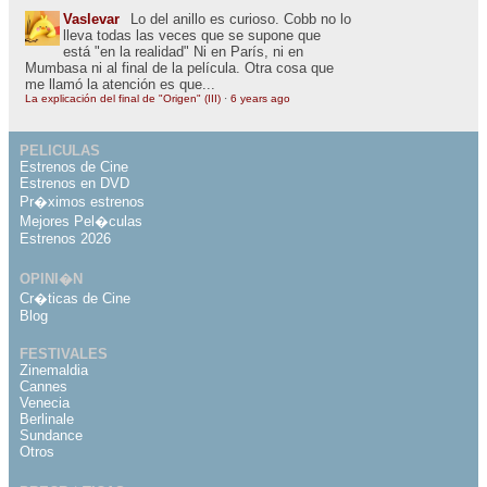
Vaslevar
Lo del anillo es curioso. Cobb no lo
lleva todas las veces que se supone que
está "en la realidad" Ni en París, ni en
Mumbasa ni al final de la película. Otra cosa que
me llamó la atención es que...
La explicación del final de "Origen" (III)
·
6 years ago
PELICULAS
Estrenos de Cine
Estrenos en DVD
Pr�ximos estrenos
Mejores Pel�culas
Estrenos 2026
OPINI�N
Cr�ticas de Cine
Blog
FESTIVALES
Zinemaldia
Cannes
Venecia
Berlinale
Sundance
Otros