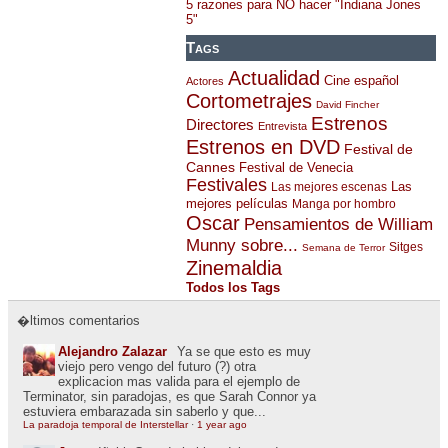
5 razones para NO hacer "Indiana Jones
5"
Tags
Actualidad
Cine español
Actores
Cortometrajes
David Fincher
Estrenos
Directores
Entrevista
Estrenos en DVD
Festival de
Cannes
Festival de Venecia
Festivales
Las
Las mejores escenas
mejores películas
Manga por hombro
Oscar
Pensamientos de William
Munny sobre...
Sitges
Semana de Terror
Zinemaldia
Todos los Tags
�ltimos comentarios
Alejandro Zalazar
Ya se que esto es muy
viejo pero vengo del futuro (?) otra
explicacion mas valida para el ejemplo de
Terminator, sin paradojas, es que Sarah Connor ya
estuviera embarazada sin saberlo y que...
La paradoja temporal de Interstellar
·
1 year ago