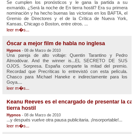
Se cumplen los pronósticos y le gana la partida a su
exmarido. ¿Será la noche de En tierra hostil? Era su primera
nominación y ha hecho buenas las victorias en los BAFTA, el
Gremio de Directores y el de la Crítica de Nueva York,
Kansas, Chicago o Boston, entre otros. ...
leer m�s...
Óscar a mejor film de habla no inglesa
Hypnos
- 08 de Marzo de 2010
Una pareja de alto voltaje: Quentin Tarantino y Pedro
Almodóvar. And the winner is...EL SECRETO DE SUS
OJOS. Sorpresa. España comparte la mitad del premio.
Recordad que Precríticas lo entrevistó con esta película.
Chasco para Michael Haneke e indirectamente para los
Goya....
leer m�s...
Keanu Reeves es el encargado de presentar la ca
tierra hostil
Hypnos
- 08 de Marzo de 2010
...y después vuelve otra pausa publicitaria. ¡Insorportable!...
leer m�s...