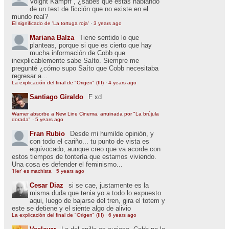
Voight Kampff , ¿sabes que estás hablando
de un test de ficción que no existe en el
mundo real?
El significado de 'La tortuga roja'
·
3 years ago
Mariana Balza
Tiene sentido lo que
planteas, porque si que es cierto que hay
mucha información de Cobb que
inexplicablemente sabe Saíto. Siempre me
pregunté ¿cómo supo Saíto que Cobb necesitaba
regresar a...
La explicación del final de "Origen" (III)
·
4 years ago
Santiago Giraldo
F xd
Warner absorbe a New Line Cinema, arruinada por "La brújula
dorada"
·
5 years ago
Fran Rubio
Desde mi humilde opinión, y
con todo el cariño... tu punto de vista es
equivocado, aunque creo que va acorde con
estos tiempos de tontería que estamos viviendo.
Una cosa es defender el feminismo...
'Her' es machista
·
5 years ago
Cesar Diaz
si se cae, justamente es la
misma duda que tenia yo a todo lo expuesto
aqui, luego de bajarse del tren, gira el totem y
este se detiene y el siente algo de alivio
La explicación del final de "Origen" (III)
·
6 years ago