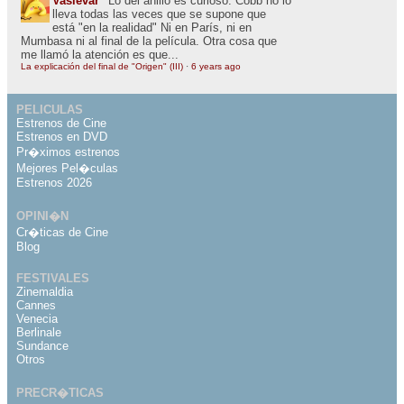
Vaslevar
Lo del anillo es curioso. Cobb no lo
lleva todas las veces que se supone que
está "en la realidad" Ni en París, ni en
Mumbasa ni al final de la película. Otra cosa que
me llamó la atención es que...
La explicación del final de "Origen" (III)
·
6 years ago
PELICULAS
Estrenos de Cine
Estrenos en DVD
Pr�ximos estrenos
Mejores Pel�culas
Estrenos 2026
OPINI�N
Cr�ticas de Cine
Blog
FESTIVALES
Zinemaldia
Cannes
Venecia
Berlinale
Sundance
Otros
PRECR�TICAS