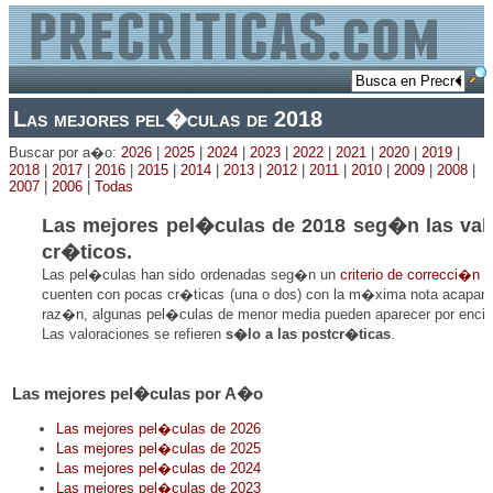
Las mejores pel�culas de 2018
Buscar por a�o:
2026
|
2025
|
2024
|
2023
|
2022
|
2021
|
2020
|
2019
|
2018
|
2017
|
2016
|
2015
|
2014
|
2013
|
2012
|
2011
|
2010
|
2009
|
2008
|
2007
|
2006
|
Todas
Las mejores pel�culas de 2018 seg�n las val
cr�ticos.
Las pel�culas han sido ordenadas seg�n un
criterio de correcci�n
p
cuenten con pocas cr�ticas (una o dos) con la m�xima nota acaparen
raz�n, algunas pel�culas de menor media pueden aparecer por encim
Las valoraciones se refieren
s�lo a las postcr�ticas
.
Las mejores pel�culas por A�o
Las mejores pel�culas de 2026
Las mejores pel�culas de 2025
Las mejores pel�culas de 2024
Las mejores pel�culas de 2023